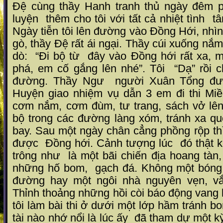
Đệ cùng thầy Hanh tranh thủ ngày đêm p
luyện
thêm cho tôi với tất cả nhiệt tình
tâ
Ngày tiễn tôi lên đường vào Đồng Hới, nhìn
gò, thầy Đệ rất ái ngại. Thầy cúi xuống nắm
dò:
“Đi bộ từ
đây vào Đồng hới rất xa, m
phá, em cố gắng lên nhé”. Tôi
“Dạ” rồi c
đường. Thầy Ngư
người Xuân Tổng đư
Huyện giao nhiệm vụ dẫn 3 em đi thi Miề
cơm nắm, cơm đùm, tư trang, sách vở lê
bộ trong các đường làng xóm, tránh xa qu
bay. Sau một ngày chân cẳng phồng rộp th
được
Đồng hới. Cảnh tượng lúc
đó thật k
trông như
là một bãi chiến địa hoang tàn
những hố bom,
gạch đá. Không một bóng 
đường hay một ngôi nhà nguyên vẹn, vắn
Thỉnh thoảng những hồi còi báo động vang
tôi làm bài thi ở dưới một lớp hầm tránh b
tài nào nhớ nổi là lúc ấy
đã tham dự một kỳ