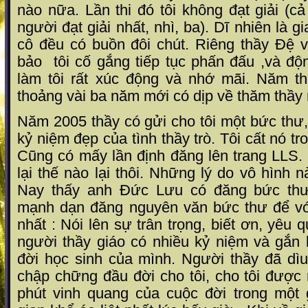
nào nữa. Lần thi đó tôi không đạt giải (c
người đạt giải nhất, nhì, ba). Dĩ nhiên là gi
cô đều có buồn đôi chút. Riêng thầy Đệ 
bảo
tôi cố gắng tiếp tục phấn đấu ,và độn
làm tôi rất xúc động và nhớ mãi. Năm t
thoảng vài ba năm mới có dịp về thăm thầy 
Năm 2005 thầy có gửi cho tôi một bức thư
kỷ niệm đẹp của tình thầy trò. Tôi cất nó tr
Cũng có mấy lần định đăng lên trang LLS.
lại thế nào lại thôi. Những lý do vô hình n
Nay thấy anh Đức Lưu có đăng bức thư 
mạnh dạn đăng nguyên văn bức thư để vớ
nhất : Nói lên sự trân trọng, biết ơn, yêu
người thầy giáo có nhiều kỷ niệm và gắn 
đời học sinh của mình. Người thầy đã dì
chập chững đầu đời cho tôi, cho tôi được
phút vinh quang của cuộc đời trong một 