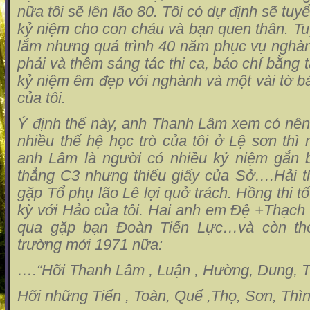
nữa tôi sẽ lên lão 80. Tôi có dự định sẽ tu
kỷ niệm cho con cháu và bạn quen thân. Tu
lắm nhưng quá trình 40 năm phục vụ nghàn
phải và thêm sáng tác thi ca, báo chí bằng 
kỷ niệm êm đẹp với nghành và một vài tờ bá
của tôi.
Ý định thế này, anh Thanh Lâm xem có nên
nhiều thế hệ học trò của tôi ở Lệ sơn th
anh Lâm là người có nhiều kỷ niệm gắn 
thẳng C3 nhưng thiếu giấy của Sở….Hải th
gặp Tổ phụ lão Lê lợi quở trách. Hồng thi t
kỳ với Hảo của tôi. Hai anh em Đệ +Thạch
qua gặp bạn Đoàn Tiến Lực…và còn thơ
trường mới 1971 nữa:
….“Hỡi Thanh Lâm , Luận , Hường, Dung, T
Hỡi những Tiến , Toàn, Quế ,Thọ, Sơn, Thì