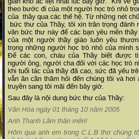
gian khổ ác liệt nhất lúc bấy giờ.
Khi về gi
theo bước đi của một người học trò nhỏ tro
của
thầy qua các thế hệ. Từ những nét ch
bức thư của Thầy, tôi xin trân trọng đánh
văn bức thư này để các bạn yêu mến thầy
của một người thầy giáo luôn yêu thươ
trọng những người học trò nhỏ của mình 
Để các con, cháu của Thầy biết được t
người ông, người cha đối với các học trò 
khi tuổi tác của thầy đã cao, sức đã yếu t
vẫn ân cần thăm hỏi đến chúng tôi và hơi
truyền sang tôi mãi đến bây giờ.
Sau đây là nội dung bức thư của Thầy:
Văn Hóa ngày 01 tháng 10 năm 2005
Anh Thanh Lâm thân mến!
Hôm qua anh em trong C.L.B thơ chúng t