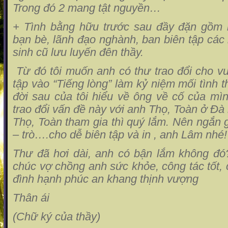
Trong đó 2 mang tật nguyền…
+ Tình bằng hữu trước sau đầy đặn gồm 
bạn bè, lãnh đạo nghành, ban biên tập các
sinh cũ lưu luyến đên thầy.
Từ đó tôi muốn anh có thư trao đổi cho vui
tập vào “Tiếng lòng” làm kỷ niệm mối tình 
đời sau của tôi hiểu về ông về cố của mì
trao đổi vấn đề này với anh Thọ, Toàn ở Đ
Thọ, Toàn tham gia thì quý lắm. Nên ngắn g
– trò….cho dễ biên tập và in , anh Lâm nhé!
Thư đã hơi dài, anh có bận lắm không đó?
chúc vợ chồng anh sức khỏe, công tác tốt, 
đình hạnh phúc an khang thịnh vượng
Thân ái
(Chữ ký của thầy)