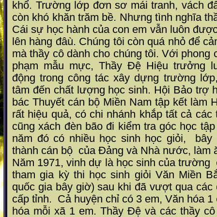
khổ. Trường lớp đơn sơ mái tranh, vách đấ
còn khó khăn trăm bề. Nhưng tình nghĩa th
Cái sự học hành của con em vẫn luôn được
lên hàng đâù. Chúng tôi còn quá nhỏ để c
mà thầy cô dành cho chúng tôi. Với phong
phạm mẫu mực, Thầy Đệ Hiệu trưởng lu
động trong công tác xây
dựng trường lớp,
tâm đến chất lượng học sinh. Hội Bảo trợ 
bác Thuyết cán bộ Miền Nam tập kết làm H
rất hiệu quả, có chi nhánh khắp tất cả các
cũng xách đèn bão đi kiểm tra góc học tậ
năm đó có nhiều học sinh học giỏi,
bây 
thành cán bộ
của Đảng và Nhà nước, làm ă
Năm 1971, vinh dự là học sinh của trường
tham gia kỳ thi học sinh giỏi Văn Miền B
quốc gia bây giờ) sau khi đã vượt qua các 
cấp tỉnh.
Cả huyện chỉ có 3 em, Văn hóa 1 
hóa mỗi xã 1 em. Thầy Đệ và các thầy cô 