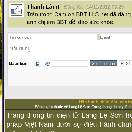
Thanh Lâmt
-
Đăng lúc: 14/11/2012 03:29
Trân trọng Cảm ơn BBT LLS.net đã đăng b
anh chị em BBT dồi dào sức khỏe.
Mã an toàn:
Hân hạnh chào đón các bạ
Bản quyền thuộc về Làng Lệ Sơn. Trang thông tin này là t
Trang thông tin điện tử Làng Lệ Sơn ho
pháp Vịệt Nam dưới sự điều hành chu