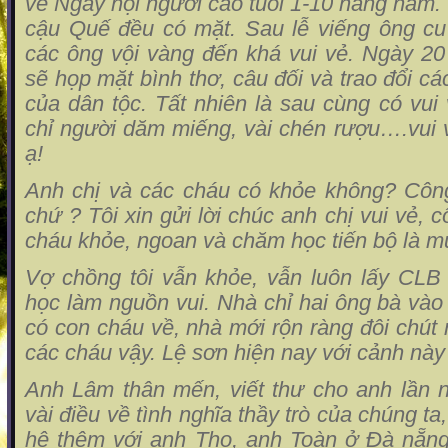
về Ngày hội người cao tuổi 1-10 hàng năm.
cậu Quế đều có mặt. Sau lễ viếng ông c
các ông vội vàng đến khá vui vẻ. Ngày 20
sẽ họp mặt bình thơ, câu đối và trao đổi cá
của dân tộc. Tất nhiên là sau cùng có vui 
chỉ người dăm miếng, vài chén rượu….vui 
ạ!
Anh chị và các cháu có khỏe không? Công 
chứ ? Tôi xin gửi lời chúc anh chị vui vẻ, c
cháu khỏe, ngoan và chăm học tiến bộ là m
Vợ chồng tôi vẫn khỏe, vẫn luôn lấy CLB
học làm nguồn vui. Nhà chỉ hai ông bà vào
có con cháu về, nhà mới rộn ràng đôi chút
các cháu vậy. Lệ sơn hiện nay với cảnh này
Anh Lâm thân mến, viết thư cho anh lần 
vài điều về tình nghĩa thầy trò của chúng ta
hệ thêm với anh Thọ, anh Toàn ở Đà nẵn