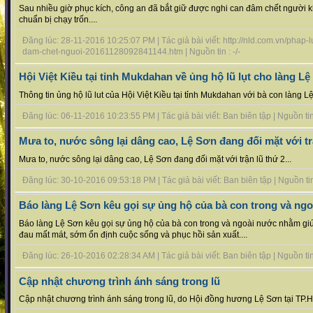
Sau nhiều giờ phục kích, công an đã bắt giữ được nghi can đâm chết người k
chuẩn bị chạy trốn....
Đăng lúc: 28-11-2016 10:25:07 PM | Tác giả bài viết: http://nld.com.vn/phap
dam-chet-nguoi-20161128092841144.htm | Nguồn tin : -/-
Hội Việt Kiều tại tỉnh Mukdahan về ủng hộ lũ lụt cho làng L
Thông tin ủng hộ lũ lut của Hội Việt Kiều tại tỉnh Mukdahan với bà con làng Lệ
Đăng lúc: 06-11-2016 10:23:55 PM | Tác giả bài viết: Ban biên tập | Nguồn tin 
Mưa to, nước sông lại dâng cao, Lệ Sơn đang đối mặt với tr
Mưa to, nước sông lại dâng cao, Lệ Sơn đang đối mặt với trận lũ thứ 2...
Đăng lúc: 30-10-2016 09:53:18 PM | Tác giả bài viết: Ban biên tập | Nguồn tin 
Báo làng Lệ Sơn kêu gọi sự ủng hộ của bà con trong và ng
Báo làng Lệ Sơn kêu gọi sự ủng hộ của bà con trong và ngoài nước nhằm gi
đau mất mát, sớm ổn định cuộc sống và phục hồi sản xuất....
Đăng lúc: 26-10-2016 02:28:34 AM | Tác giả bài viết: Ban biên tập | Nguồn tin 
Cập nhật chương trình ánh sáng trong lũ
Cập nhật chương trình ánh sáng trong lũ, do Hội đồng hương Lệ Sơn tại TP.H