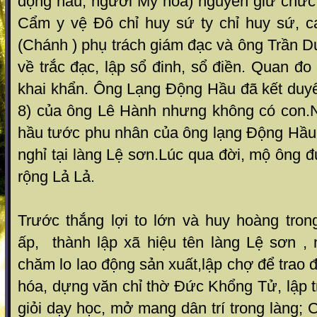
động hầu, người Mỹ hoà) nguyên giữ chứ
Cẩm y vệ Đô chỉ huy sứ ty chỉ huy sứ, ca
(Chánh ) phụ trách giám đạc và ông Trần D
về trắc đạc, lập sổ đinh, sổ điền. Quan đo
khai khẩn. Ông Lạng Động Hầu đã kết duyê
8) của ông Lê Hành nhưng không có con.N
hầu tước phu nhân của ông lạng Động Hầu.
nghỉ tại làng Lệ sơn.Lúc qua đời, mộ ông đ
rộng Lả Lả.
Trước thắng lợi to lớn và huy hoàng tron
ấp, thành lập xã hiệu tên làng Lệ sơn ,
chăm lo lao động sản xuất,lập chợ để trao 
hóa, dựng văn chỉ thờ Đức Khổng Tử, lập 
giỏi dạy học, mở mang dân trí trong làng; 