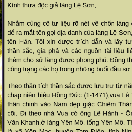
Kính thưa độc giả làng Lệ Sơn,
Nhằm củng cố tư liệu rõ nét về chốn làng
để ra mắt tên gọi dịa danh của làng Lệ Sơ
tên Hán. Tôi xin được trích dẫn và lấy tư 
thần sắc, gia phả và các nguồn tài liệu 
thêm cho sử làng được phong phú. Đồng th
công trạng các họ trong những buổi đầu sơ 
Theo thần tích thần sắc được lưu trữ từ n
chạp niên hiệu Hồng Đức (1-1471),vua Lê
thân chinh vào Nam dẹp giặc Chiêm Thàn
cõi. Đi theo nhà Vua có ông Lê Hành - Ô
Văn Khanh,ở làng Yên Mô, tổng Yên Mô, T
là xã Yên Mạc, huyện Tam Điệp, tỉnh Ni