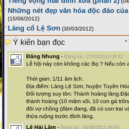
Tiếng vọng mái đình xưa (phần 2)
(04
Những nét đẹp văn hóa độc đáo của
(15/06/2012)
Làng cổ Lệ Sơn
(30/03/2012)
Ý kiến bạn đọc
+
Đăng Nhung
-
Đăng lúc: 27/03/2013 08:41
Lễ hội này còn không các Bọ ? Nếu còn a
Thời gian: 1/11 âm lịch.
Địa điểm: Làng Lệ Sơn, huyện Tuyên Hóa
Đối tượng suy tôn: Thành hoàng làng.Đặc
thành hoàng (10 mâm xôi, 10 con gà trốn
đôi vợ chồng (đảm đang, đã có con trai v
thửa ruộng trước đình làng.
Lê Hải Lâm
-
Đăng lúc: 26/08/2012 09:43