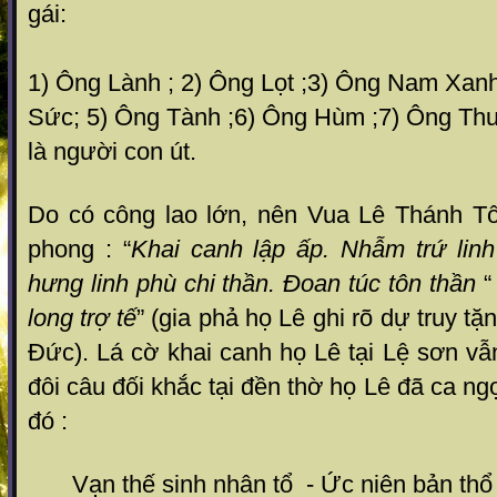
gái:
1) Ông Lành ; 2) Ông Lọt ;3) Ông Nam Xan
Sức; 5) Ông Tành ;6) Ông Hùm ;7) Ông Thu
là người con út.
Do có công lao lớn, nên Vua Lê Thánh Tô
phong : “
Khai canh lập ấp. Nhẫm trứ lin
hưng linh phù chi thần. Đoan túc tôn thần
“
long trợ tế
” (gia phả họ Lê ghi rõ dự truy t
Đức). Lá cờ khai canh họ Lê tại Lệ sơn v
đôi câu đối khắc tại đền thờ họ Lê đã ca n
đó :
Vạn thế sinh nhân tổ - Ức niên bản thổ