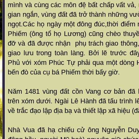
mình và cùng các môn đệ bất chấp vất vả, 
gian ngắn, vùng đất đã trở thành những vư
ngọt.Các họ ngày một đông đúc,thời điểm
Phiếm (ông tổ họ Lương) cũng chèo thuyề
đỡ và đã được nhận phụ trách giao thông,
giao lưu trong toàn làng. Bởi lẽ trước 
Phủ với xóm Phúc Tự phải qua một dòng 
bến đò của cụ bá Phiếm thời bấy giờ.
Năm 1481 vùng đất cồn Vang cơ bản đã h
trên xóm dưới. Ngài Lê Hành đã tấu trình 
về trắc đạo lập địa bạ và thiết lập xã hiệu (đ
Nhà Vua đã hạ chiếu cử ông Nguyễn Du