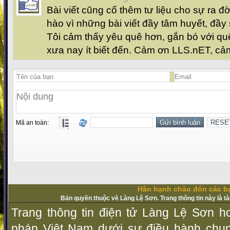
Bài viết cũng cố thêm tư liệu cho sự ra đờ
hào vì những bài viết đầy tâm huyết, đầy
Tôi cảm thấy yêu quê hơn, gắn bó với qu
xưa nay ít biết đến. Cảm ơn LLS.nET, cả
Mã an toàn:
Hân hạnh chào đón các bạ
Bản quyền thuộc về Làng Lệ Sơn. Trang thông tin này là t
Trang thông tin điện tử Làng Lệ Sơn ho
pháp Vịệt Nam dưới sự điều hành chu