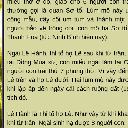
miếu thờ ở đó, giao cho 6 người con tr
thường gọi là quan Sơ tổ. Lùm mộ này
công mẫu, cây cối um tùm và thành một 
người bảo vệ trông coi, còn mộ bà Sơ tổ 
Thanh Hoa (tức Ninh Bình hiện nay).
Ngài Lê Hành, thỉ tổ họ Lê sau khi từ trần
tại Đồng Mua xứ, còn miếu ngài làm tại C
người con trai thứ 7 phụng thờ. Vì vậy đế
Lê trên và họ Lê dưới. Hai lùm mộ này đượ
khi lập ấp đến ngày cải cách ruộng đất (
tích đó.
Lê Hành là Thỉ tổ họ Lê. Như vậy từ khi kha
khi từ trần. Ngài sinh hạ được 8 nguời con: 