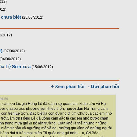
012)
012)
chưa biết
(25/08/2012)
6/2012)
t)
(07/06/2012)
(04/06/2012)
ủa Lệ Sơn xưa
(15/06/2012)
+ Xem phản hồi
- Gửi phản hồi
 01:59
nh cảm ơn tác giả Hồng Lê đã dành sự quan tâm khảo cứu về Hạ
đường sá xa xôi, phương tiện thiếu thốn, người dân Hạ Trang cảm
 bà con trên Lệ Sơn. Đặc biệt là con đường đi tìm Chữ của các em nhỏ
ăn trở.Cảm ơn Hồng Lê đã đồng cảm đặc tả các em nhỏ bước chân
nh trong mưa gió đi bộ lên trường. Gian khổ là thế nhưng những
i niềm tự hào và ngưỡng mộ về họ. Những gia đình có những người
 thành đạt ở trên mọi miền Tổ quốc như gđ anh Lưu, Gđ Bác