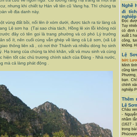
hi tra cứu về ngôn ngữ. Cứ tưởng rằng Hạ trang là một trại
Nghề h
cư, nhưng khi chiết tự Hán về tên cũ Vang hạ. Thì chúng ta
đi tí
toàn về địa danh này.
nghiệp
Đọc được
ột vùng đất bồi, nổi lên ở xóm dưới, được tách ra từ làng cả
Tuy nhiê
ang Lệ sơn hạ (Tại sao chia tách, Hồng lê xin lỗi không nói
có định 
trước đây có tên gọi là trang phường và có phó Lý trưởng
xuất 1 h
ân số ít, nên cuối cùng vẫn ghép về làng cả Lệ sơn, (xã Lệ
công, tư
iao thông liên xã , có nơi thờ Thánh và nhiều dòng họ sinh
không. Hi
 kỳ. Hạ trang của chúng ta khó khăn, vất vả mưu sinh và cùng
Lệ Sơ
c hiện tốt các chủ trương chính sách của Đảng - Nhà nước,
bởi: Lư
ng mà cả làng phát động .
Mình tình
cũng tám
Phương, 
bạn. Chỉ
chính xá
nghiệp P
Thêm m
Lệ Sơ
Cháu xem
- Nguyễ
nhầm lẫn
(1627 - 
trong bà
Phúcvượt