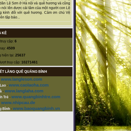
dân Lệ Sơn ở Hà nội và quê hương và cũng
 nói lên được cái tâm của một người con Lệ
g kính đối với quê hương. Cảm ơn chú Vệ
ên tập báo...
 KÊ
truy cập:
6
nay:
4509
 hiện tại:
25637
lượt truy cập:
10271461
KẾT LÀNG QUÊ QUẢNG BÌNH
www.langleson.com
-
www.caolaoha.com
 Lao
-
www.langlaha.com
à
-
www.quangbinhtre.com
h Trẻ
-
www.nhipcau.de
-
www.baoquangbinh.vn
g Bình
-