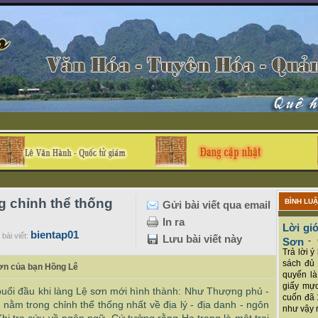
g chỉnh thể thống
BÌNH LU
Gửi bài viết qua email
In ra
Lời giớ
bientap01
bài viết:
Lưu bài viết này
Sơn
-
Trả lời 
sách đủ 
ơn của bạn Hồng Lê
quyển là
giấy mực
buổi đầu khi làng Lệ sơn mới hình thành: Như Thượng phủ -
cuốn đã 
 nằm trong chỉnh thể thống nhất về địa lý - địa danh - ngôn
như vậy r