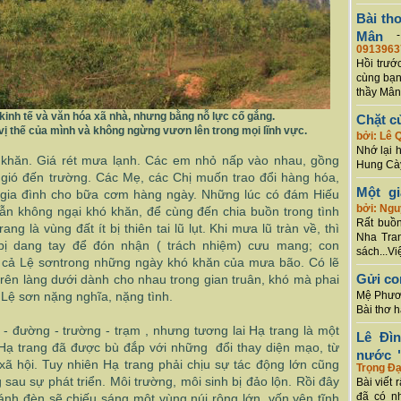
Bài th
Mân
0913963
Hồi trướ
cùng bạn
thầy Mân
 kinh tế và văn hóa xã nhà, nhưng bằng nỗ lực cố gắng.
Chặt c
vị thế của mình và không ngừng vươn lên trong mọi lĩnh vực.
bởi: Lê 
Nhớ lại 
khăn. Giá rét mưa lạnh. Các em nhỏ nấp vào nhau, gồng
Hung Cày
 gió đến trường. Các Mẹ, các Chị muốn trao đổi hàng hóa,
Một g
i gia đình cho bữa cơm hàng ngày. Những lúc có đám Hiếu
bởi: Ng
vẫn không ngại khó khăn, để cùng đến chia buồn trong tình
Rất buồn
g là vùng đất ít bị thiên tai lũ lụt. Khi mưa lũ tràn về, thì
Nha Tran
bị dang tay để đón nhận ( trách nhiệm) cưu mang; con
sách...Vi
ng cả Lệ sơntrong những ngày khó khăn của mưa bão. Có lẽ
Gửi co
rên làng dưới dành cho nhau trong gian truân, khó mà phai
Lệ sơn nặng nghĩa, nặng tình.
Mệ Phươn
Bài thơ 
 - đường - trường - trạm , nhưng tương lai Hạ trang là một
Lê Đì
 Hạ trang đã được bù đắp với những đổi thay diện mạo, từ
nước "
xã hội. Tuy nhiên Hạ trang phải chịu sự tác động lớn cũng
Trọng Đạ
 sau sự phát triển. Môi trường, môi sinh bị đảo lộn. Rồi đây
Bài viết 
đã có n
ánh đèn sẽ chiếu sáng một vùng núi rộng lớn, vốn yên tĩnh