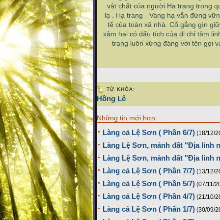
vật chất của người Hạ trang trong q
lạ . Hạ trang - Vang hạ vẫn đứng vữn
tế của toàn xã nhà. Cố gắng gìn giữ 
xâm hại có dấu tích của di chỉ tâm li
trang luôn xứng đáng với tên gọi
TỪ KHÓA:
Hồng Lê
Những tin mới hơn
Làng cả Lệ Sơn ( Phần 6/7)
(18/12/2
Làng Lệ Sơn, mảnh đất "Địa linh n
Làng Lệ Sơn, mảnh đất "Địa linh nh
Làng cả Lệ Sơn ( Phần 7/7)
(13/12/2
Làng cả Lệ Sơn ( Phần 5/7)
(07/11/2
Làng cả Lệ Sơn ( Phần 4/7)
(21/10/2
Làng cả Lệ Sơn ( Phần 1/7)
(30/09/2