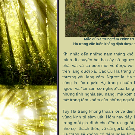
Mặc dù xa trung tâm chính trị
Hạ trang vẫn luôn khẳng định được 
Khi nhắc đến những năm tháng khó 
mình di chuyển hai ba cây số ngược
phải vất vả cả buổi mới về được vớ
trên làng dưới xã. Các Cụ Hạ trang 
thương yêu làng xóm. Ngược lại Hạ tran
cũng là lúc người Hạ trang chuẩn 
người và "tài sản cơ nghiệp"của là
những tình nghĩa sâu nặng, mà xóm t
mờ trong tâm khảm của những người 
Tuy Hạ trang không thuận lợi về điện
vùng kinh tế sầm uất. Hôm nay đây,
trong mỗi gia đình cho đến ra ngoài 
như sự thách thức, về cái gọi là đằng
Hạ trang sẽ không có đêm ngày, khi 