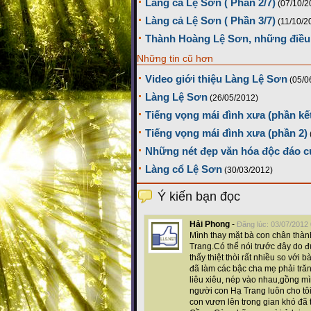
Làng cả Lệ Sơn ( Phần 2/7)
(07/10/2
Làng cả Lệ Sơn ( Phần 3/7)
(11/10/2
Thành Hoàng Lệ Sơn, những điều 
Những tin cũ hơn
Video giới thiệu Làng Lệ Sơn
(05/0
Làng Lệ Sơn
(26/05/2012)
Tiếng vọng mái đình xưa (phần kế
Tiếng vọng mái đình xưa (phần 2)
Những nét đẹp văn hóa độc đáo c
Làng cổ Lệ Sơn
(30/03/2012)
Ý kiến bạn đọc
Hải Phong
-
Đăng lúc: 03/07/2012
Mình thay mặt bà con chân thà
Trang.Có thể nói trước đây do 
thấy thiệt thòi rất nhiều so với
đã làm các bậc cha mẹ phải tr
liêu xiêu, nép vào nhau,gồng mì
người con Hạ Trang luôn cho tô
con vươn lên trong gian khó đã