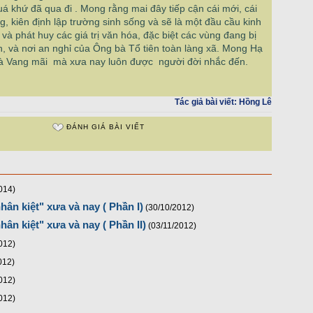
uá khứ đã qua đi . Mong rằng mai đây tiếp cận cái mới, cái
g, kiên định lập trường sinh sống và sẽ là một đầu cầu kinh
và phát huy các giá trị văn hóa, đặc biệt các vùng đang bị
nh, và nơi an nghỉ của Ông bà Tổ tiên toàn làng xã. Mong Hạ
 và Vang mãi mà xưa nay luôn được người đời nhắc đến.
Tác giả bài viết:
Hồng Lê
ĐÁNH GIÁ BÀI VIẾT
014)
hân kiệt" xưa và nay ( Phần I)
(30/10/2012)
ân kiệt" xưa và nay ( Phần II)
(03/11/2012)
012)
012)
012)
012)