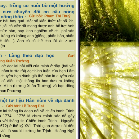
ay: Trồng cỏ nuôi bò một hướng
ch cực chuyển đổi cơ cấu nông
 nông thôn
-
Gửi bởi: Phạm Thị Thuỳ
 bài hay quá. Một số kiến thức rất bổ ích.
n, tôi có việc rất mong được anh hỗ trợ: Anh
mức nào, hay kinh nghiệm về chi phí sản
a trồng cỏ không anh (giống, phân bón, nhận
ới tiêu...). Anh có có thể cho tôi xin được
ện...
n - Làng theo đạo học
-
Gửi
ơng Xuân Trường
 cờ đọc lại bài viết của mình ở đây. (bài vết
 năm trước rồi) đọc bình luận của bạn Lâm
chuyện bạn đánh giá thế nào là quyền của
 có điều một thông tin bạn đưa ra không
c: Mình (Lương Xuân Trường) và bạn dồng
han Phương...
ột tư liệu Hán nôm về địa danh
n
-
Gửi bởi: Lê Trọng Đại
 lại thông tin đoạn nói về chiến tranh Trịnh
n 1774 - 1776 là chưa chính xác dễ gây
 với thông tin Chiến tranh Trịnh - Nguyễn
1672) ở thế kỷ XVII. Thời gian được nói đến
i viết là sau khi tướng họ Trịnh - Hoàng Ngũ
 sông...