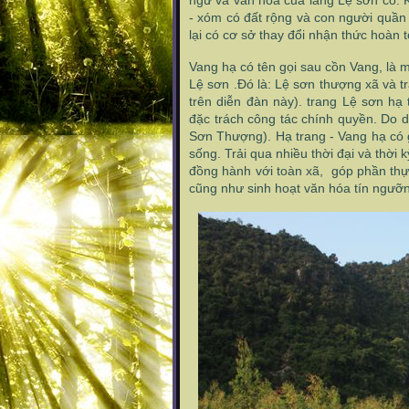
ngữ và văn hóa của làng Lệ sơn cổ. K
- xóm có đất rộng và con người quần 
lại có cơ sở thay đổi nhận thức hoàn 
Vang hạ có tên gọi sau cồn Vang, là m
Lệ sơn .Đó là: Lệ sơn thượng xã và tr
trên diễn đàn này).
trang Lệ sơn hạ
đặc trách công tác chính quyền. Do d
Sơn Thượng). Hạ trang - Vang hạ có g
sống. Trải qua nhiều thời đại và thời
đồng hành với toàn xã, góp phần thự
cũng như sinh hoạt văn hóa tín ngưỡ