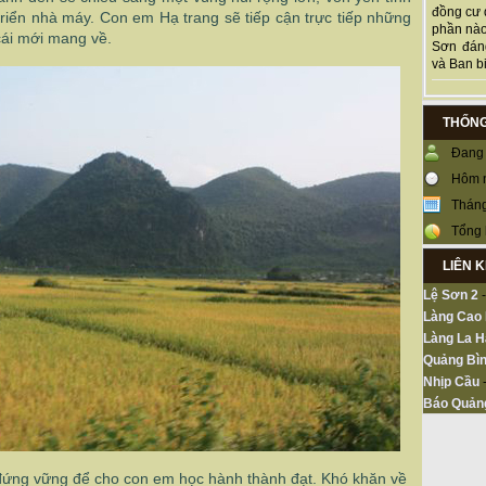
đồng cư 
triển nhà máy. Con em Hạ trang sẽ tiếp cận trực tiếp những
phần nào
 cái mới mang về.
Sơn đán
và Ban bi
THỐNG
Đang 
Hôm 
Tháng
Tổng 
LIÊN 
Lệ Sơn 2
Làng Cao
Làng La H
Quảng Bìn
Nhịp Cầu
Báo Quản
 đứng vững để cho con em học hành thành đạt. Khó khăn về