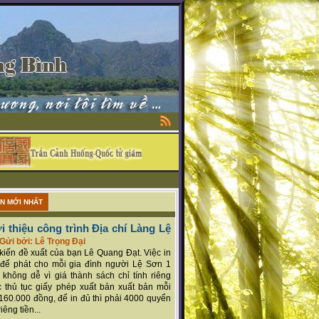
ẬN MỚI NHẤT
i thiệu công trình Địa chí Làng Lệ
Gửi bởi: Lê Trọng Đại
ý kiến đề xuất của bạn Lê Quang Đạt. Việc in
để phát cho mỗi gia đình người Lệ Sơn 1
 không dễ vì giá thành sách chỉ tính riêng
 thủ tục giấy phép xuất bản xuất bản mỗi
160.000 đồng, để in đủ thì phải 4000 quyển
iêng tiền...