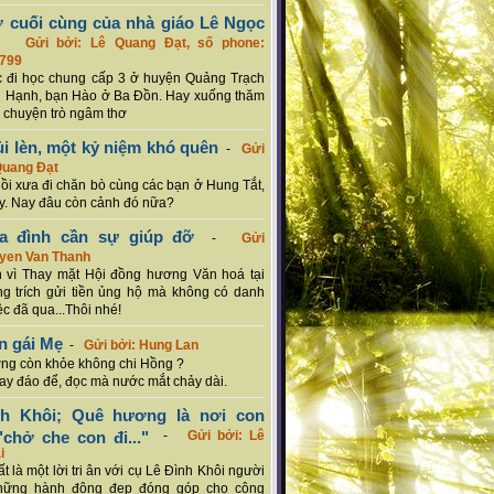
ơ cuối cùng của nhà giáo Lê Ngọc
-
Gửi bởi: Lê Quang Đạt, số phone:
799
c đi học chung cấp 3 ở huyện Quảng Trạch
 Hạnh, bạn Hào ở Ba Đồn. Hay xuống thăm
 chuyện trò ngâm thơ
ủi lèn, một kỷ niệm khó quên
-
Gửi
Quang Đạt
hồi xưa đi chăn bò cùng các bạn ở Hung Tắt,
. Nay đâu còn cảnh đó nữa?
ia đình cần sự giúp đỡ
-
Gửi
uyen Van Thanh
 vì Thay mặt Hội đồng hương Văn hoá tại
g trích gửi tiền ủng hộ mà không có danh
ệc đã qua...Thôi nhé!
n gái Mẹ
-
Gửi bởi: Hung Lan
g còn khỏe không chi Hồng ?
hay đáo để, đọc mà nước mắt chảy dài.
nh Khôi; Quê hương là nơi con
chở che con đi..."
-
Gửi bởi: Lê
i
rất là một lời tri ân với cụ Lê Đình Khôi người
hững hành động đẹp đóng góp cho cộng