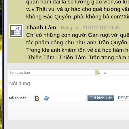
quân hàm đại tá,số lượng giáo viên,số lượ
v..v.Thật vui và tự hào cho quê hương v
không Bác Quyến ,phải không bà con?Xi
Thanh Lâm
-
Đăng lúc: 21/10/2012 19:45
Chỉ có những con người Gan ruột với q
tác phẩm công phu như anh Trần Quyến.
Trong khi anh khiêm tốn về cả học hàm họ
:Thiện Tâm - Thiện Tâm .Trân trọng cảm 
Mã an toàn: