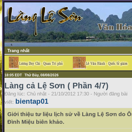
Trang nhất
18:05 EDT Thứ Bảy, 08/08/2026
Làng cả Lệ Sơn ( Phần 4/7)
Đăng lúc: Chủ nhật - 21/10/2012 17:30 - Người đăng bài
bientap01
viết:
Giới thiệu tư liệu lịch sử về Làng Lệ Sơn do
Đình Miệu biên khảo.