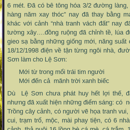
6 mét. Đã có bê tông hóa 3/2 đường làng, 
hàng năm xay thóc” nay đã thay bằng má
khác với cảnh “nhà tranh vách đất” nay 
tường xây….đồng ruộng đã chỉnh tề, lúa 
gieo sạ bằng những giống mới, năng suất 
18/12/1998 điện về tận từng ngôi nhà, đườ
Sơn làm cho Lệ Sơn:
Mới từ trong mổi trái tim người
Mới đến cả mãnh trời xanh biếc
Dù Lệ Sơn chưa phát huy hết lợi thế, đ
nhưng đã xuất hiện những điểm sáng: có n
Trồng cây cảnh, có người vẽ họa tranh vui,
cui, trạm trổ, mộc, mài phay tiện, có 6 nh
cảnh, thả nuôi 16 lồng bè cá mè, cá trắm, 1