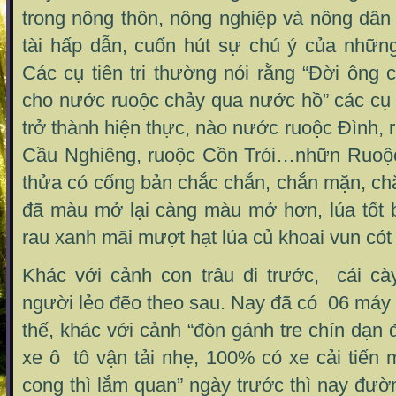
trong nông thôn, nông nghiệp và nông dân
tài hấp dẫn, cuốn hút sự chú ý của nhữn
Các cụ tiên tri thường nói rằng “Đời ông 
cho nước ruoộc chảy qua nước hồ” các cụ
trở thành hiện thực, nào nước ruoộc Đình, 
Cầu Nghiêng, ruoộc Cồn Trói…nhữn Ruoộc
thửa có cống bản chắc chắn, chắn mặn, ch
đã màu mở lại càng màu mở hơn, lúa tốt b
rau xanh mãi mượt hạt lúa củ khoai vun cót
Khác với cảnh con trâu đi trước, cái cà
người lẻo đẽo theo sau. Nay đã có 06 máy 
thế, khác với cảnh “đòn gánh tre chín dạn 
xe ô tô vận tải nhẹ, 100% có xe cải tiến
cong thì lắm quan” ngày trước thì nay đườ