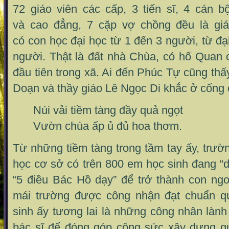
72 giáo viên các cấp, 3 tiến sĩ, 4 cán b
và cao đẳng, 7 cặp vợ chồng đều là giá
có con học đại học từ 1 đến 3 người, từ đạ
người. Thật là đất nhà Chùa, có hố Quan 
đầu tiên trong xã. Ai đến Phúc Tự cũng thấ
Doạn và thầy giáo Lê Ngọc Di khắc ở cổng 
Núi vải tiềm tàng đầy quả ngọt
Vườn chùa ấp ủ đủ hoa thơm.
Từ những tiềm tàng trong tầm tay ấy, trườ
học cơ sở có trên 800 em học sinh đang “d
“5 điều Bác Hồ dạy” để trở thành con ngoa
mái trường được công nhận đạt chuẩn q
sinh ấy tương lai là những công nhân làn
bác sĩ để đóng góp công sức xây dựng q