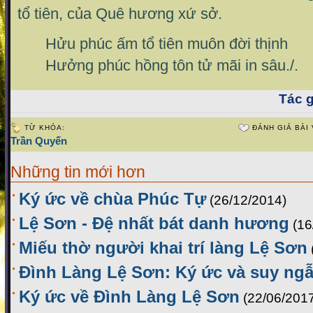
tổ tiên, của Quê hương xứ sở.
Hửu phúc ấm tổ tiên muôn đời thịnh
Hưởng phúc hồng tôn tử mãi in sâu./.
Tác g
TỪ KHÓA:
ĐÁNH GIÁ BÀI 
Trần Quyến
Những tin mới hơn
Ký ức về chùa Phúc Tự
(26/12/2014)
Lệ Sơn - Đệ nhất bát danh hương
(16
Miếu thờ người khai trí làng Lệ Sơn
Đình Làng Lệ Sơn: Ký ức và suy ng
Ký ức về Đình Làng Lệ Sơn
(22/06/201