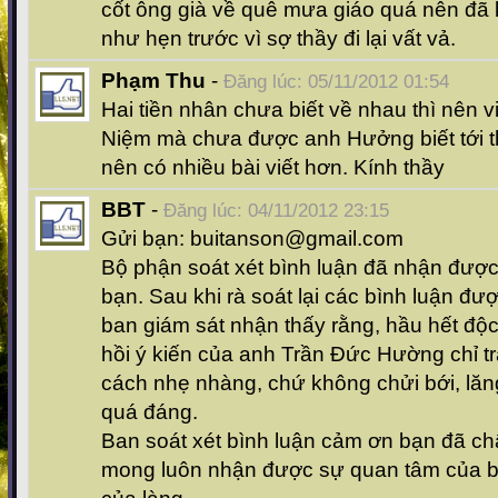
cốt ông già về quê mưa giáo quá nên đã 
như hẹn trước vì sợ thầy đi lại vất vả.
Phạm Thu
-
Đăng lúc: 05/11/2012 01:54
Hai tiền nhân chưa biết về nhau thì nên v
Niệm mà chưa được anh Hưởng biết tới 
nên có nhiều bài viết hơn. Kính thầy
BBT
-
Đăng lúc: 04/11/2012 23:15
Gửi bạn: buitanson@gmail.com
Bộ phận soát xét bình luận đã nhận được 
bạn. Sau khi rà soát lại các bình luận đư
ban giám sát nhận thấy rằng, hầu hết độc 
hồi ý kiến của anh Trần Đức Hường chỉ 
cách nhẹ nhàng, chứ không chửi bới, lăn
quá đáng.
Ban soát xét bình luận cảm ơn bạn đã ch
mong luôn nhận được sự quan tâm của bạn