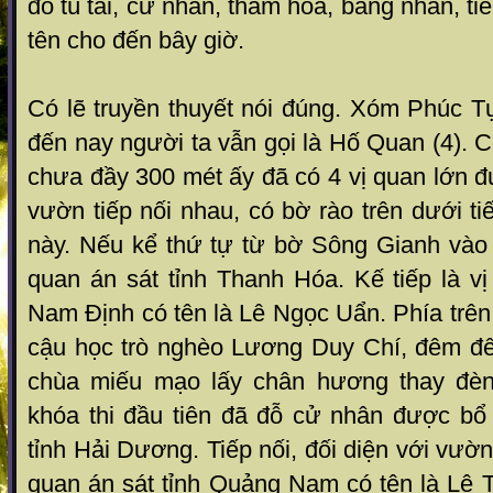
đỗ tú tài, cử nhân, thám hoa, bảng nhãn, tiến
tên cho đến bây giờ.
Có lẽ truyền thuyết nói đúng. Xóm Phúc 
đến nay người ta vẫn gọi là Hố Quan (4).
chưa đầy 300 mét ấy đã có 4 vị quan lớn đư
vườn tiếp nối nhau, có bờ rào trên dưới t
này. Nếu kể thứ tự từ bờ Sông Gianh vào
quan án sát tỉnh Thanh Hóa. Kế tiếp là v
Nam Định có tên là Lê Ngọc Uẩn. Phía trên
cậu học trò nghèo Lương Duy Chí, đêm đ
chùa miếu mạo lấy chân hương thay đèn 
khóa thi đầu tiên đã đỗ cử nhân được bổ 
tỉnh Hải Dương. Tiếp nối, đối diện với vườ
quan án sát tỉnh Quảng Nam có tên là Lê 