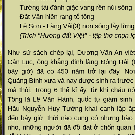
Tướng tài đánh giặc vang rền núi sông
Đất Văn hiến rạng tổ tông
Lệ Sơn - Làng Vải(3) non sông lẫy lừng
(Trích "Hương đất Việt" - tập thơ chọn l
Như sử sách chép lại, Dương Văn An viế
Cận Lục, ông khẳng định làng Động Hải 
bây giờ) đã có 450 năm trở lại đây. Nơi
Quảng Bình xưa và nay được sinh ra trước
mà thôi. Trong 6 thế kỉ ấy, từ khi cháu 
Tông là Lê Văn Hành, quốc tự giám sinh
Hầu Nguyễn Huy Tưởng khai canh lập ấp 
đến bây giờ, thời nào cũng có những hào 
nho, những người đã đỗ đạt ở chốn quan 