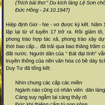
(Trích bài thơ:" Du kích làng Lệ Sơn c
Đức Hồng - 24.10.1947)
Hiệp định Giơ - Ne - vơ được ký kết. Năm
lập lại từ vĩ tuyến 17 trở ra. Rồi giảm tô
phong trào hợp tác xã, phong trào xây 
thời bao cấp... đã trải qua bao thăng trầm
đất nước. Người dân của " Bát đại tính" vẫ
truyền thống của nền văn hóa có bề dày l
Duy Tư đã tổng kết:
Nhìn chung các cấp các miền
Ngành nào cũng có nhân viên dân làng
Càng suy ngẫm lại càng thấy rõ
Đức khí thiêng cẩm tú non sông