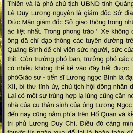
Thiên và là phó chủ tịch UBND tỉnh Quảng
Lê Duy Lương nguyên là giám đốc Sở địa
Đức Mận giám đốc Sở giao thông trong nh
ác liệt nhất. Trong phong trào " Xe không 
ông đã chỉ đạo thông các tuyến đường trê
Quảng Bình để chi viện sức người, sức củ
thịt. Còn trưởng phó ban, trưởng phó các đ
có nhiều không thể kể vào đây hết được. 
phóGiáo sư - tiến sĩ Lương ngọc Bính là đạ
XII, bí thư tỉnh ủy, chủ tịch hội đồng nhân
Lại có một sự trùng hợp lạ lùng cũng cần n
nhà của cụ thân sinh của ông Lương Ngọc
đến nay cũng nằm phía trên Hố Quan và kề
tri phủ Lương Duy Chí. Điều đó càng mi
thuyết từ ngàn xưa để lại là hoàn toàn đ