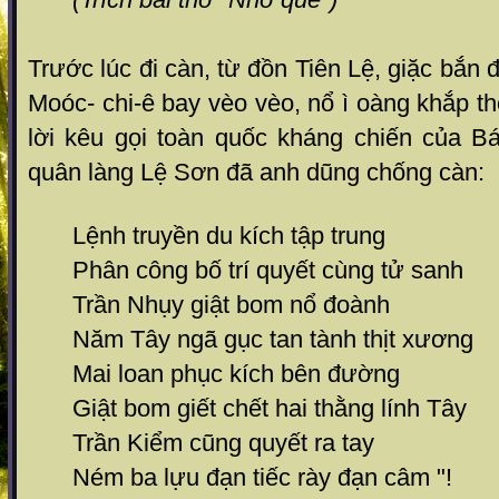
Trước lúc đi càn, từ đồn Tiên Lệ, giặc bắn 
Moóc- chi-ê bay vèo vèo, nổ ì oàng khắp 
lời kêu gọi toàn quốc kháng chiến của B
quân làng Lệ Sơn đã anh dũng chống càn:
Lệnh truyền du kích tập trung
Phân công bố trí quyết cùng tử sanh
Trần Nhụy giật bom nổ đoành
Năm Tây ngã gục tan tành thịt xương
Mai loan phục kích bên đường
Giật bom giết chết hai thằng lính Tây
Trần Kiểm cũng quyết ra tay
Ném ba lựu đạn tiếc rày đạn câm "!