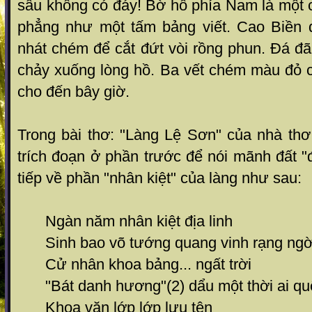
sâu không có đáy! Bờ hồ phía Nam là một 
phẳng như một tấm bảng viết. Cao Biền 
nhát chém để cắt đứt vòi rồng phun. Đá đã
chảy xuống lòng hồ. Ba vết chém màu đỏ 
cho đến bây giờ.
Trong bài thơ: "Làng Lệ Sơn" của nhà t
trích đoạn ở phần trước để nói mãnh đất "đ
tiếp về phần "nhân kiệt" của làng như sau:
Ngàn năm nhân kiệt địa linh
Sinh bao võ tướng quang vinh rạng ngờ
Cử nhân khoa bảng... ngất trời
"Bát danh hương"(2) dẩu một thời ai q
Khoa văn lớp lớp lưu tên