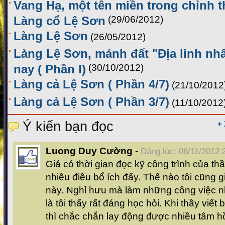
Vang Hạ, một tên miền trong chỉnh t
Làng cổ Lệ Sơn
(29/06/2012)
Làng Lệ Sơn
(26/05/2012)
Làng Lệ Sơn, mảnh đất "Địa linh nhâ
nay ( Phần I)
(30/10/2012)
Làng cả Lệ Sơn ( Phần 4/7)
(21/10/2012
Làng cả Lệ Sơn ( Phần 3/7)
(11/10/2012
Ý kiến bạn đọc
+
Luong Duy Cường
-
Đăng lúc: 06/11/2012 
Giá có thời gian đọc kỹ công trình của thầ
nhiều điều bổ ích đấy. Thế nào tôi cũng g
này. Nghỉ hưu mà làm những công việc n
là tôi thấy rất đáng học hỏi. Khi thầy viế
thì chắc chắn lay động được nhiều tâm hồ