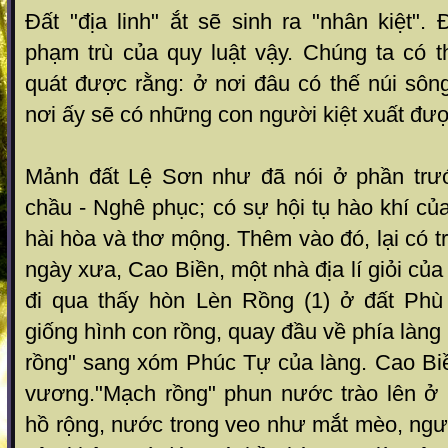
Đất "địa linh" ắt sẽ sinh ra "nhân kiệt"
phạm trù của quy luật vậy. Chúng ta có th
quát được rằng: ở nơi đâu có thế núi sông
nơi ấy sẽ có những con người kiệt xuất đượ
Mảnh đất Lệ Sơn như đã nói ở phần trướ
chầu - Nghê phục; có sự hội tụ hào khí của
hài hòa và thơ mộng. Thêm vào đó, lại có t
ngày xưa, Cao Biền, một nhà địa lí giỏi củ
đi qua thấy hòn Lèn Rồng (1) ở đất Phù
giống hình con rồng, quay đầu về phía làn
rồng" sang xóm Phúc Tự của làng. Cao Biề
vương."Mạch rồng" phun nước trào lên ở
hồ rộng, nước trong veo như mắt mèo, ngư