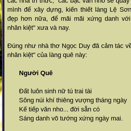
các nhà trí thức, các bậc văn nho sẽ qua
mình để xây dựng, kiến thiết làng Lệ Sơ
đẹp hơn nữa, để mãi mãi xứng danh với 
nhân kiệt" xưa và nay.
Đúng như nhà thơ Ngọc Duy đã cảm tác về 
nhân kiệt" của làng quê này:
Người Quê
Đất luôn sinh nữ tú trai tài
Sông núi khí thiêng vượng tháng ngày
Kế tiếp văn nho... đời sẵn có
Sáng danh võ tướng xứng ngày mai.