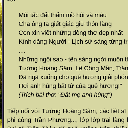
Mỗi tấc đất thấm mồ hôi và máu
Cha ông ta giết giặc giữ thôn làng
Con xin viết những dòng thơ đẹp nhất
Kính dâng Người - Lịch sử sáng từng t
....
Những ngôi sao - tên sáng ngời muôn 
Tướng Hoàng Sâm, Lê Công Mẫn, Trầ
Đã ngã xuống cho quê hương giải phó
Hỡi anh hùng bất tử của quê hương!"
(Trích bài thơ: "Đất mẹ anh hùng")
Tiếp nối với Tướng Hoàng Sâm, các liệt sĩ 
phi công Trần Phương..., lớp lớp trai làn