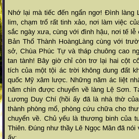
Nhớ lại mà tiếc đến ngẩn ngơ! Đình làng
lim, chạm trổ rất tinh xảo, nơi làm việc c
sắc ngày xưa, cùng với đình hậu, nơi tế lễ
Bản Thổ Thành HoàngLàng cùng với trườn
sở, Chùa Phúc Tự và tháp chuông cao ngấ
tan tành! Bây giờ chỉ còn trơ lại hai cột 
tích của một tội ác trời không dung đất k
quốc Mỹ xâm lược. Những năm ác liệt nh
năm chín được chuyển về làng Lệ Sơn. T
Lương Duy Chí (hồi ấy đã là nhà thờ củ
thành phòng mổ, phòng cứu chữa cho thư
chuyển về. Chủ yếu là thương binh của tu
Thiên. Đúng như thầy Lê Ngọc Mân đã nói 
ấy: