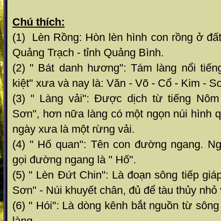
Chú thích:
(1) Lèn Rồng: Hòn lèn hình con rồng ở đấ
Quảng Trạch - tỉnh Quảng Bình.
(2) " Bát danh hương": Tám làng nổi tiến
kiệt" xưa và nay là: Văn - Võ - Cổ - Kim - S
(3) " Làng vải": Được dịch từ tiếng Nôm
Sơn", hơn nữa làng có một ngọn núi hình qu
ngày xưa là một rừng vải.
(4) " Hố quan": Tên con đường ngang. N
gọi đường ngang là " Hố".
(5) " Lèn Đứt Chin": Là đoạn sông tiếp giá
Sơn" - Núi khuyết chân, đủ để tàu thủy nhỏ 
(6) " Hói": Là dòng kênh bắt nguồn từ sôn
làng.