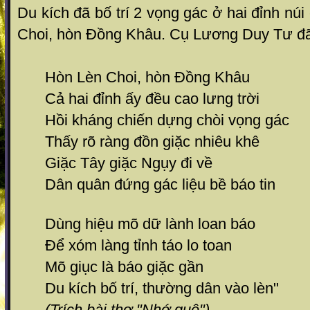
Du kích đã bố trí 2 vọng gác ở hai đỉnh núi
Choi, hòn Đồng Khâu. Cụ Lương Duy Tư đã
Hòn Lèn Choi, hòn Đồng Khâu
Cả hai đỉnh ấy đều cao lưng trời
Hồi kháng chiến dựng chòi vọng gác
Thấy rõ ràng đồn giặc nhiêu khê
Giặc Tây giặc Ngụy đi về
Dân quân đứng gác liệu bề báo tin
Dùng hiệu mõ dữ lành loan báo
Để xóm làng tỉnh táo lo toan
Mõ giục là báo giặc gần
Du kích bố trí, thường dân vào lèn"
(Trích bài thơ "Nhớ quê")