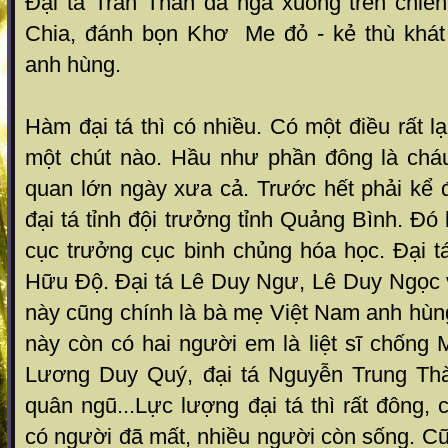
Đại tá Trần Thân đã ngã xuống trên chiế
Chia, đánh bọn Khơ Me đỏ - kẻ thù khá
anh hùng.
Hàm đại tá thì có nhiều. Có một điều rất l
một chút nào. Hầu như phần đông là cháu
quan lớn ngày xưa cả. Trước hết phải kể 
đại tá tỉnh đội trưởng tỉnh Quảng Bình. Đó
cục trưởng cục binh chủng hóa học. Đại t
Hữu Độ. Đại tá Lê Duy Ngư, Lê Duy Ngọc
này cũng chính là bà mẹ Việt Nam anh hùng.
này còn có hai người em là liệt sĩ chống
Lương Duy Quý, đại tá Nguyễn Trung Thà
quân ngũ...Lực lượng đại tá thì rất đông, 
có người đã mất, nhiều người còn sống. Cũn