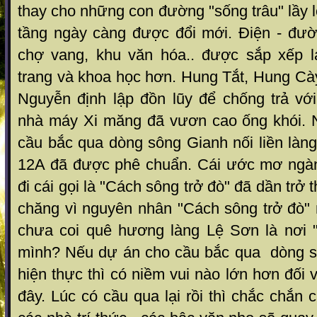
thay cho những con đường "sống trâu" lầy l
tầng ngày càng được đổi mới. Điện - đườn
chợ vang, khu văn hóa.. được sắp xếp l
trang và khoa học hơn. Hung Tắt, Hung Cà
Nguyễn định lập đồn lũy để chống trả với
nhà máy Xi măng đã vươn cao ống khói. 
cầu bắc qua dòng sông Gianh nối liền làn
12A đã được phê chuẩn. Cái ước mơ ngàn
đi cái gọi là "Cách sông trở đò" đã dần trở 
chăng vì nguyên nhân "Cách sông trở đò"
chưa coi quê hương làng Lệ Sơn là nơi 
mình? Nếu dự án cho cầu bắc qua dòng s
hiện thực thì có niềm vui nào lớn hơn đối 
đây. Lúc có cầu qua lại rồi thì chắc chắn 