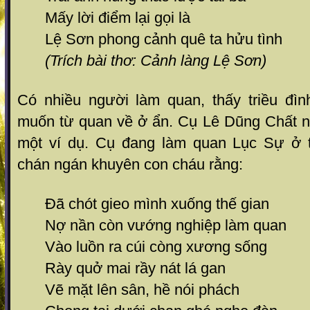
Mấy lời điểm lại gọi là
Lệ Sơn phong cảnh quê ta hửu tình
(Trích bài thơ: Cảnh làng Lệ Sơn)
Có nhiều người làm quan, thấy triều đình
muốn từ quan về ở ẩn. Cụ Lê Dũng Chất n
một ví dụ. Cụ đang làm quan Lục Sự ở t
chán ngán khuyên con cháu rằng:
Đã chót gieo mình xuống thế gian
Nợ nần còn vướng nghiệp làm quan
Vào luồn ra cúi còng xương sống
Rày quở mai rầy nát lá gan
Vẽ mặt lên sân, hề nói phách