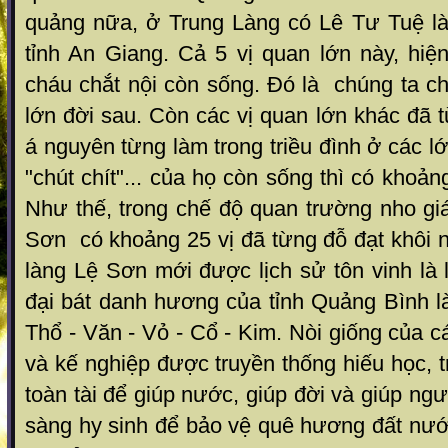
quảng nữa, ở Trung Làng có Lê Tư Tuệ l
tỉnh An Giang. Cả 5 vị quan lớn này, hiệ
cháu chắt nội còn sống. Đó là chúng ta chỉ
lớn đời sau. Còn các vị quan lớn khác đã 
á nguyên từng làm trong triều đình ở các l
"chút chít"... của họ còn sống thì có khoả
Như thế, trong chế độ quan trường nho gi
Sơn có khoảng 25 vị đã từng đỗ đạt khôi ng
làng Lệ Sơn mới được lịch sử tôn vinh là
đại bát danh hương của tỉnh Quảng Bình l
Thổ - Văn - Vỏ - Cổ - Kim. Nòi giống của c
và kế nghiệp được truyền thống hiếu học, t
toàn tài để giúp nước, giúp đời và giúp ng
sàng hy sinh để bảo vệ quê hương đất nướ