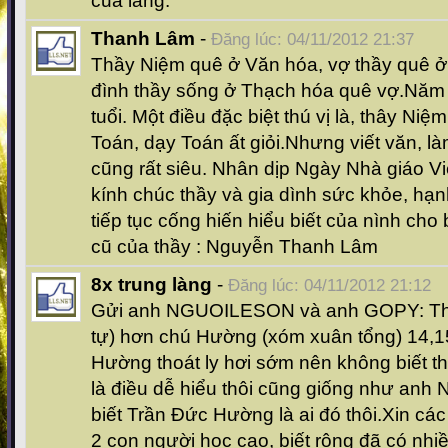
của làng.
Thanh Lâm
-
Đăng lúc: 04/11/2012 21:37
Thầy Niệm quê ở Văn hóa, vợ thầy quê ở
đình thầy sống ở Thạch hóa quê vợ.Năm 
tuổi. Một điều đặc biệt thú vị là, thây Niệ
Toán, dạy Toán ất giỏi.Nhưng viết văn, l
cũng rất siêu. Nhân dịp Ngày Nhà giáo V
kính chúc thầy và gia dình sức khỏe, hạ
tiếp tục cống hiến hiểu biết của nình ch
cũ của thầy : Nguyễn Thanh Lâm
8x trung làng
-
Đăng lúc: 04/11/2012 21:12
Gửi anh NGUOILESON và anh GOPY: Th
tự) hơn chú Hường (xóm xuân tổng) 14,15 
Hường thoát ly hơi sớm nên không biết t
là điều dễ hiểu thôi cũng giống như a
biết Trần Đức Hường là ai đó thôi.Xin các
2 con người học cao, biết rộng đã có nh