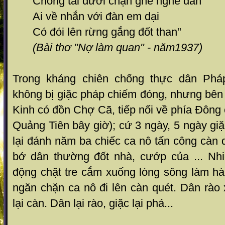
Chong tai dưới chạn ghé nghe đàn
Ai về nhắn với đàn em dại
Có đói lên rừng gắng đốt than"
(Bài thơ "Nợ làm quan" - năm1937)
Trong kháng chiên chống thực dân Phá
không bị giặc pháp chiếm đóng, nhưng bên
Kinh có đồn Chợ Cã, tiếp nối về phía Đông 
Quảng Tiên bây giờ); cứ 3 ngày, 5 ngày gi
lại đánh năm ba chiếc ca nô tấn công càn 
bớ dân thường đốt nhà, cướp của ... Nhi
động chặt tre cắm xuống lòng sông làm hà
ngăn chặn ca nô đi lên càn quét. Dân rào 
lại càn. Dân lại rào, giặc lại phá...