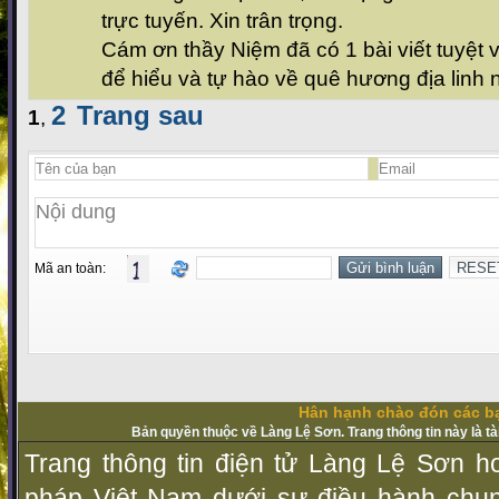
trực tuyến. Xin trân trọng.
Cám ơn thầy Niệm đã có 1 bài viết tuyệt 
để hiểu và tự hào về quê hương địa linh
2
Trang sau
1
,
Mã an toàn:
Hân hạnh chào đón các bạ
Bản quyền thuộc về Làng Lệ Sơn. Trang thông tin này là t
Trang thông tin điện tử Làng Lệ Sơn ho
pháp Vịệt Nam dưới sự điều hành chu