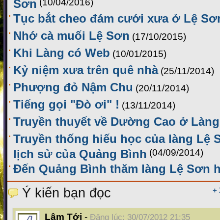
Sơn
(10/04/2016)
Tục bắt cheo đám cưới xưa ở Lệ Sơ
Nhớ cà muối Lệ Sơn
(17/10/2015)
Khi Làng có Web
(10/01/2015)
Kỷ niệm xưa trên quê nhà
(25/11/2014)
Phượng đỏ Nậm Chu
(20/11/2014)
Tiếng gọi "Đò ơi" !
(13/11/2014)
Truyền thuyết về Dường Cao ở Làng
Truyền thống hiếu học của làng Lệ 
lịch sử của Quảng Bình
(04/09/2014)
Đến Quảng Bình thăm làng Lệ Sơn h
Ý kiến bạn đọc
+
Lâm Tới
-
Đăng lúc: 30/07/2012 21:35