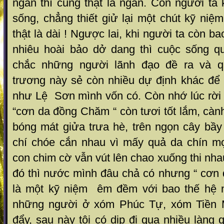
ngắn thì cũng thật là ngắn. Con người ta
sống, chẳng thiết giử lại một chút kỹ niệm
thật là dài ! Ngược lai, khi người ta còn b
nhiêu hoài bảo dở dang thì cuộc sống q
chắc những người lãnh đạo đề ra và q
trương này sẻ còn nhiều dự định khác để 
như Lệ Sơn mình vốn có. Còn nhớ lúc rời 
“cơn da đồng Chăm “ còn tươi tốt lắm, càn
bóng mát giửa trưa hè, trên ngọn cây bầ
chí chóe cắn nhau vì mấy quả da chín mọ
con chim cờ vẫn vút lên chao xuống thi nha
đó thì nước mình đâu chả có nhưng “ cơn
là một kỹ niệm êm đềm với bao thế hệ n
những người ở xóm Phúc Tự, xóm Tiền 
đẩy, sau này tôi có dịp đi qua nhiều làng 