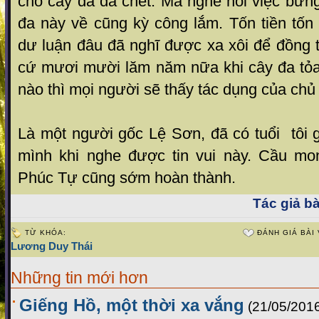
chỗ cây đa đã chết. Mà nghe nói việc bứn
đa này về cũng kỳ công lắm. Tốn tiền tốn
dư luận đâu đã nghĩ được xa xôi để đồng t
cứ mươi mười lăm năm nữa khi cây đa tỏ
nào thì mọi người sẽ thấy tác dụng của chủ
Là một người gốc Lệ Sơn, đã có tuổi tôi gh
mình khi nghe được tin vui này. Cầu mo
Phúc Tự cũng sớm hoàn thành.
Tác giả bà
TỪ KHÓA:
ĐÁNH GIÁ BÀI 
Lương Duy Thái
Những tin mới hơn
Giếng Hồ, một thời xa vắng
(21/05/201