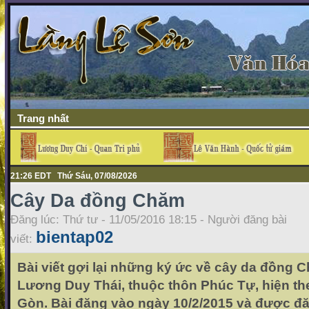
Trang nhất
21:26 EDT Thứ Sáu, 07/08/2026
Cây Da đồng Chăm
Đăng lúc: Thứ tư - 11/05/2016 18:15 - Người đăng bài
bientap02
viết:
Bài viết gợi lại những ký ức về cây da đồng C
Lương Duy Thái, thuộc thôn Phúc Tự, hiện th
Gòn. Bài đăng vào ngày 10/2/2015 và được đă