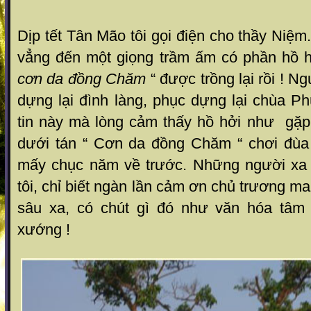
Dịp tết Tân Mão tôi gọi điện cho thầy Niệm
vẳng đến một giọng trầm ấm có phần hồ 
cơn da đồng Chăm
“ được trồng lại rồi ! N
dựng lại đình làng, phục dựng lại chùa P
tin này mà lòng cảm thấy hồ hởi như gặp l
dưới tán “ Cơn da đồng Chăm “ chơi đùa v
mấy chục năm về trước. Những người xa q
tôi, chỉ biết ngàn lần cảm ơn chủ trương 
sâu xa, có chút gì đó như văn hóa tâm 
xướng !