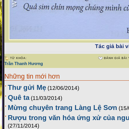
Tác giả bài v
TỪ KHÓA:
ĐÁNH GIÁ BÀI 
Trần Thanh Hương
Những tin mới hơn
Thư gửi Mẹ
(12/06/2014)
Quê ta
(11/03/2014)
Mừng chuyên trang Làng Lệ Sơn
(15
Rượu trong văn hóa ứng xử của ng
(27/11/2014)