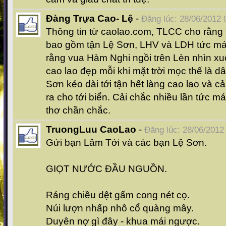
Đàng Trựa Cao- Lệ
-
Đăng lúc: 28/06/2012 
Thông tin từ caolao.com, TLCC cho rằng t
bao gồm tận Lệ Sơn, LHV và LDH tức má
rằng vua Hàm Nghi ngồi trên Lèn nhìn xu
cao lao đẹp mỗi khi mặt trời mọc thế là d
Sơn kéo dài tới tận hết làng cao lao và c
ra cho tới biển. Cải chắc nhiều lần tức m
thơ chần chắc.
TruongLuu CaoLao
-
Đăng lúc: 28/06/2012
Gửi bạn Lâm Tới và các bạn Lệ Sơn.
GIỌT NƯỚC ĐẦU NGUỒN.
Ráng chiều dệt gấm cong nét cọ.
Núi lượn nhấp nhô cổ quàng mây.
Duyên nợ gì đây - khua mái ngược.