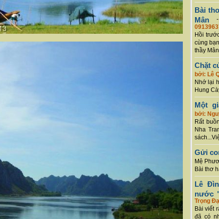
Bài th
Mân
0913963
Hồi trướ
cùng bạn
thầy Mân
Chặt c
bởi: Lê 
Nhớ lại 
Hung Cày
Một g
bởi: Ng
Rất buồn
Nha Tran
sách...Vi
Gửi co
Mệ Phươn
Bài thơ 
Lê Đì
nước "
Trọng Đạ
Bài viết 
đã có n