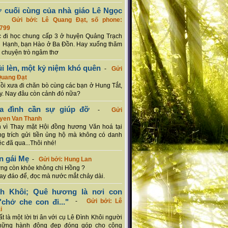
ơ cuối cùng của nhà giáo Lê Ngọc
-
Gửi bởi: Lê Quang Đạt, số phone:
799
c đi học chung cấp 3 ở huyện Quảng Trạch
 Hạnh, bạn Hào ở Ba Đồn. Hay xuống thăm
 chuyện trò ngâm thơ
ủi lèn, một kỷ niệm khó quên
-
Gửi
Quang Đạt
hồi xưa đi chăn bò cùng các bạn ở Hung Tắt,
. Nay đâu còn cảnh đó nữa?
ia đình cần sự giúp đỡ
-
Gửi
uyen Van Thanh
 vì Thay mặt Hội đồng hương Văn hoá tại
g trích gửi tiền ủng hộ mà không có danh
ệc đã qua...Thôi nhé!
n gái Mẹ
-
Gửi bởi: Hung Lan
g còn khỏe không chi Hồng ?
hay đáo để, đọc mà nước mắt chảy dài.
nh Khôi; Quê hương là nơi con
chở che con đi..."
-
Gửi bởi: Lê
i
rất là một lời tri ân với cụ Lê Đình Khôi người
hững hành động đẹp đóng góp cho cộng