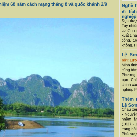
niệm 68 năm cách mạng tháng 8 và quốc khánh 2/9
Nghề h
đi tí
nghiệp
Đọc được
Tuy nhiê
có định 
xuất 1 h
công, tư
không. Hi
Lệ Sơ
bởi: Lư
Mình tình
cũng tám
Phương, 
bạn. Chỉ
chính xá
nghiệp P
Thêm m
Lệ Sơ
Cháu xem
- Nguyễ
nhầm lẫn
(1627 - 
trong bà
Phúcvượt