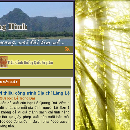
ẬN MỚI NHẤT
i thiệu công trình Địa chí Làng Lệ
Gửi bởi: Lê Trọng Đại
ý kiến đề xuất của bạn Lê Quang Đạt. Việc in
để phát cho mỗi gia đình người Lệ Sơn 1
 không dễ vì giá thành sách chỉ tính riêng
 thủ tục giấy phép xuất bản xuất bản mỗi
160.000 đồng, để in đủ thì phải 4000 quyển
iêng tiền...