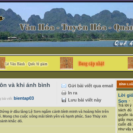
n và khi ánh bình
BÌNH LU
Gửi bài viết qua email
In ra
Lời giớ
bientap03
 bài viết:
Lưu bài viết này
Sơn
-
Trả lời 
sách đủ 
. Đứng ở đầu làng Lệ Sơn ngắm cảnh bình minh và hoàng hôn trên
quyển là
hế. Mong cho cuộc sống mãi bình yên và hạnh phúc. Sao Thủy xin
giấy mực
oảnh khắc đó.
cuốn đã 
như vậy r