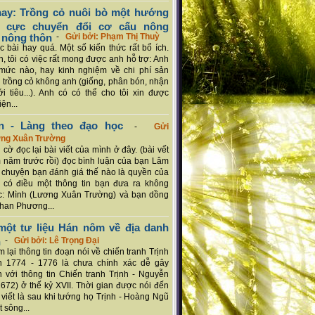
ay: Trồng cỏ nuôi bò một hướng
ch cực chuyển đổi cơ cấu nông
 nông thôn
-
Gửi bởi: Phạm Thị Thuỳ
 bài hay quá. Một số kiến thức rất bổ ích.
n, tôi có việc rất mong được anh hỗ trợ: Anh
mức nào, hay kinh nghiệm về chi phí sản
a trồng cỏ không anh (giống, phân bón, nhận
ới tiêu...). Anh có có thể cho tôi xin được
ện...
n - Làng theo đạo học
-
Gửi
ơng Xuân Trường
 cờ đọc lại bài viết của mình ở đây. (bài vết
 năm trước rồi) đọc bình luận của bạn Lâm
chuyện bạn đánh giá thế nào là quyền của
 có điều một thông tin bạn đưa ra không
c: Mình (Lương Xuân Trường) và bạn dồng
han Phương...
ột tư liệu Hán nôm về địa danh
n
-
Gửi bởi: Lê Trọng Đại
 lại thông tin đoạn nói về chiến tranh Trịnh
n 1774 - 1776 là chưa chính xác dễ gây
 với thông tin Chiến tranh Trịnh - Nguyễn
1672) ở thế kỷ XVII. Thời gian được nói đến
i viết là sau khi tướng họ Trịnh - Hoàng Ngũ
 sông...