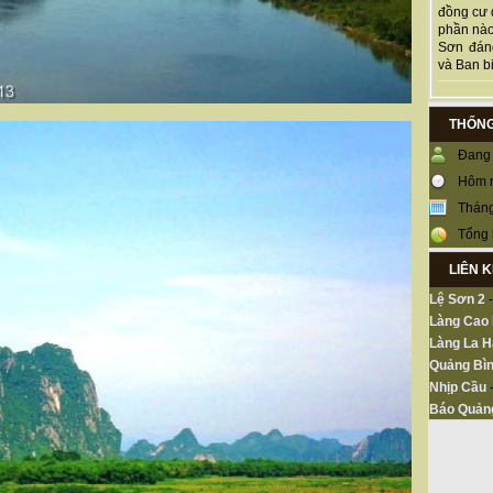
đồng cư 
phần nào
Sơn đán
và Ban bi
THỐNG
Đang 
Hôm 
Tháng
Tổng 
LIÊN 
Lệ Sơn 2
Làng Cao
Làng La H
Quảng Bìn
Nhịp Cầu
Báo Quản