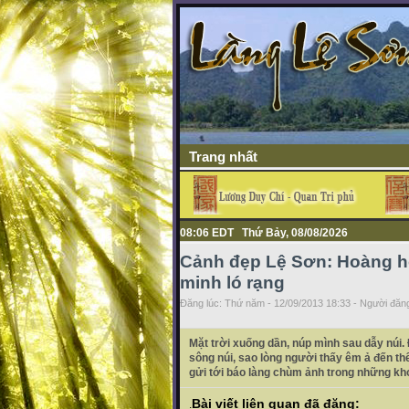
Trang nhất
08:06 EDT Thứ Bảy, 08/08/2026
Cảnh đẹp Lệ Sơn: Hoàng hô
minh ló rạng
Đăng lúc: Thứ năm - 12/09/2013 18:33 - Người đăng
Mặt trời xuống dần, núp mình sau dẫy núi
sông núi, sao lòng người thấy êm ả đến t
gửi tới báo làng chùm ảnh trong những kh
Bài viết liên quan đã đăng:
.