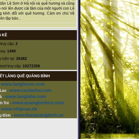
dân Lệ Sơn ở Hà nội và quê hương và cũng
 nói lên được cái tâm của một người con Lệ
g kính đối với quê hương. Cảm ơn chú Vệ
ên tập báo...
 KÊ
truy cập:
2
nay:
1490
 hiện tại:
26482
lượt truy cập:
10272306
KẾT LÀNG QUÊ QUẢNG BÌNH
www.langleson.com
-
www.caolaoha.com
 Lao
-
www.langlaha.com
à
-
www.quangbinhtre.com
h Trẻ
-
www.nhipcau.de
-
www.baoquangbinh.vn
g Bình
-