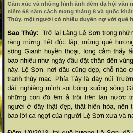
Cảm xúc và những hình ảnh đêm dạ hội văn 
niệm 68 năm cách mạng tháng 8 và quốc khánh
Thủy, một người có nhiều duyên nợ với quê 
Sao Thủy:
Trở lại Làng Lệ Sơn trong nhữn
ràng mừng Tết độc lập, mừng quê hương
sông Gianh huyền thoại, lòng cảm thấy ấm
bao nhiêu như ngày đầu đặt chân đến vùng
này. Lệ Sơn, nơi đâu cũng đẹp,
chỗ nào 
tranh thủy mạc. Phía Tây là dãy núi Trườ
dài, nghiêng mình soi bóng xuống sông Gi
những con đò êm ả trôi trên làn nước t
người ở đây thật đẹp, thật hiền hòa, nên 
bao lời ca ngợi của người Lệ Sơn xưa và n
Đêm 1/9/2013, tại quê hương Lệ Sơn, đã