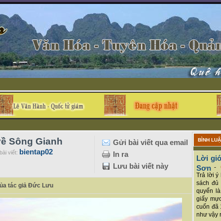
về Sông Gianh
BÌNH LU
Gửi bài viết qua email
bientap02
ài viết:
In ra
Lời giớ
Lưu bài viết này
Sơn
-
Trả lời 
sách đủ 
ủa tác giả Đức Lưu
quyển là
giấy mực
cuốn đã 
như vậy r