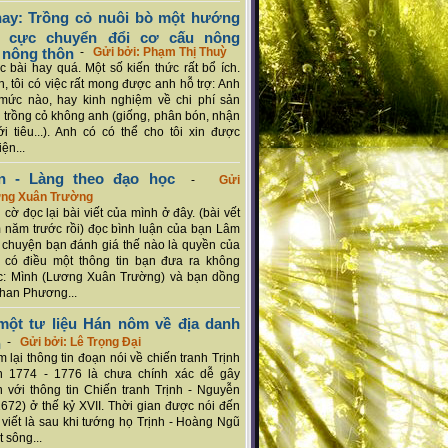
ay: Trồng cỏ nuôi bò một hướng
ch cực chuyển đổi cơ cấu nông
 nông thôn
-
Gửi bởi: Phạm Thị Thuỳ
 bài hay quá. Một số kiến thức rất bổ ích.
n, tôi có việc rất mong được anh hỗ trợ: Anh
mức nào, hay kinh nghiệm về chi phí sản
a trồng cỏ không anh (giống, phân bón, nhận
ới tiêu...). Anh có có thể cho tôi xin được
ện...
n - Làng theo đạo học
-
Gửi
ơng Xuân Trường
 cờ đọc lại bài viết của mình ở đây. (bài vết
 năm trước rồi) đọc bình luận của bạn Lâm
chuyện bạn đánh giá thế nào là quyền của
 có điều một thông tin bạn đưa ra không
c: Mình (Lương Xuân Trường) và bạn dồng
han Phương...
ột tư liệu Hán nôm về địa danh
n
-
Gửi bởi: Lê Trọng Đại
 lại thông tin đoạn nói về chiến tranh Trịnh
n 1774 - 1776 là chưa chính xác dễ gây
 với thông tin Chiến tranh Trịnh - Nguyễn
1672) ở thế kỷ XVII. Thời gian được nói đến
i viết là sau khi tướng họ Trịnh - Hoàng Ngũ
 sông...