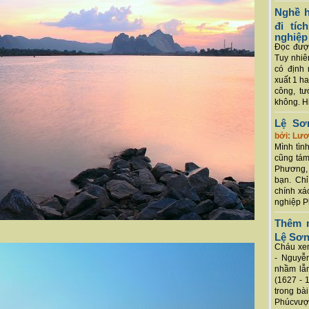
Nghề h
đi tí
nghiệp
Đọc được
Tuy nhiê
có định 
xuất 1 h
công, tư
không. Hi
Lệ Sơ
bởi: Lư
Mình tình
cũng tám
Phương, 
bạn. Chỉ
chính xá
nghiệp P
Thêm m
Lệ Sơ
Cháu xem
- Nguyễ
nhầm lẫn
(1627 - 
trong bà
Phúcvượt