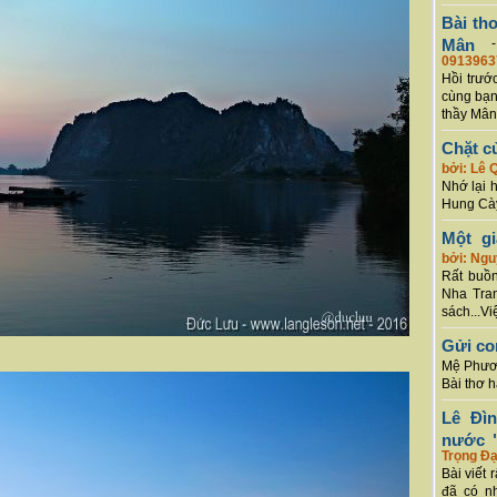
Bài th
Mân
0913963
Hồi trướ
cùng bạn
thầy Mân
Chặt c
bởi: Lê 
Nhớ lại 
Hung Cày
Một g
bởi: Ng
Rất buồn
Nha Tran
sách...Vi
Gửi co
Mệ Phươn
Bài thơ 
Lê Đì
nước "
Trọng Đạ
Bài viết 
đã có n