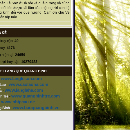
dân Lệ Sơn ở Hà nội và quê hương và cũng
 nói lên được cái tâm của một người con Lệ
g kính đối với quê hương. Cảm ơn chú Vệ
ên tập báo...
 KÊ
truy cập:
49
nay:
4176
 hiện tại:
24659
lượt truy cập:
10270483
KẾT LÀNG QUÊ QUẢNG BÌNH
www.langleson.com
-
www.caolaoha.com
 Lao
-
www.langlaha.com
à
-
www.quangbinhtre.com
h Trẻ
-
www.nhipcau.de
-
www.baoquangbinh.vn
g Bình
-