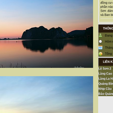
đồng cư 
phần nào
Sơn đán
và Ban bi
THỐNG
Đang 
Hôm 
Tháng
Tổng 
LIÊN 
Lệ Sơn 2
Làng Cao
Làng La H
Quảng Bìn
Nhịp Cầu
Báo Quản