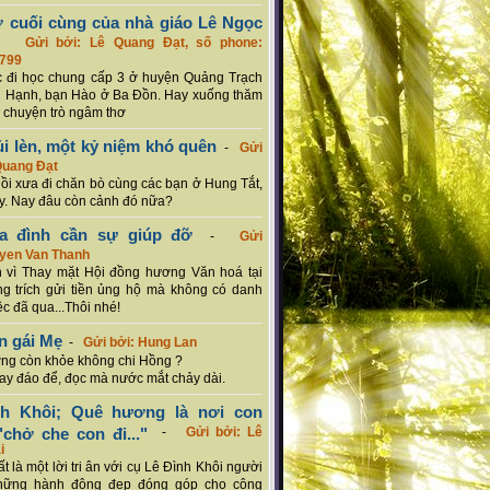
ơ cuối cùng của nhà giáo Lê Ngọc
-
Gửi bởi: Lê Quang Đạt, số phone:
799
c đi học chung cấp 3 ở huyện Quảng Trạch
 Hạnh, bạn Hào ở Ba Đồn. Hay xuống thăm
 chuyện trò ngâm thơ
ủi lèn, một kỷ niệm khó quên
-
Gửi
Quang Đạt
hồi xưa đi chăn bò cùng các bạn ở Hung Tắt,
. Nay đâu còn cảnh đó nữa?
ia đình cần sự giúp đỡ
-
Gửi
uyen Van Thanh
 vì Thay mặt Hội đồng hương Văn hoá tại
g trích gửi tiền ủng hộ mà không có danh
ệc đã qua...Thôi nhé!
n gái Mẹ
-
Gửi bởi: Hung Lan
g còn khỏe không chi Hồng ?
hay đáo để, đọc mà nước mắt chảy dài.
nh Khôi; Quê hương là nơi con
chở che con đi..."
-
Gửi bởi: Lê
i
rất là một lời tri ân với cụ Lê Đình Khôi người
hững hành động đẹp đóng góp cho cộng