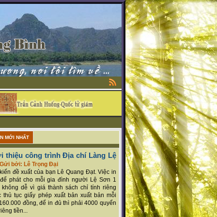
ẬN MỚI NHẤT
i thiệu công trình Địa chí Làng Lệ
Gửi bởi: Lê Trọng Đại
ý kiến đề xuất của bạn Lê Quang Đạt. Việc in
để phát cho mỗi gia đình người Lệ Sơn 1
 không dễ vì giá thành sách chỉ tính riêng
 thủ tục giấy phép xuất bản xuất bản mỗi
160.000 đồng, để in đủ thì phải 4000 quyển
iêng tiền...