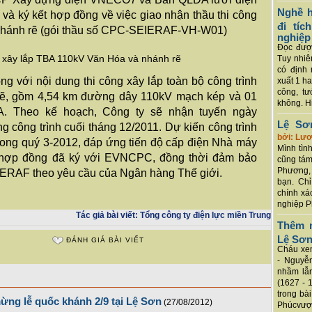
Nghề h
và ký kết hợp đồng về việc giao nhận thầu thi công
đi tí
nhánh rẽ (gói thầu số CPC-SEIERAF-VH-W01)
nghiệp
Đọc được
 xây lắp TBA 110kV Văn Hóa và nhánh rẽ
Tuy nhiê
có định 
ng với nội dung thi công xây lắp toàn bộ công trình
xuất 1 h
công, tư
ẽ, gồm 4,54 km đường dây 110kV mạch kép và 01
không. Hi
A. Theo kế hoạch, Công ty sẽ nhận tuyến ngày
Lệ Sơ
g công trình cuối tháng 12/2011. Dự kiến công trình
bởi: Lư
rong quý 3-2012, đáp ứng tiến độ cấp điện Nhà máy
Mình tình
hợp đồng đã ký với EVNCPC, đồng thời đảm bảo
cũng tám
Phương, 
IERAF theo yêu cầu của Ngân hàng Thế giới.
bạn. Chỉ
chính xá
nghiệp P
Tác giả bài viết:
Tổng công ty điện lực miền Trung
Thêm m
Lệ Sơ
ĐÁNH GIÁ BÀI VIẾT
Cháu xem
- Nguyễ
nhầm lẫn
(1627 - 
trong bà
ừng lễ quốc khánh 2/9 tại Lệ Sơn
(27/08/2012)
Phúcvượt