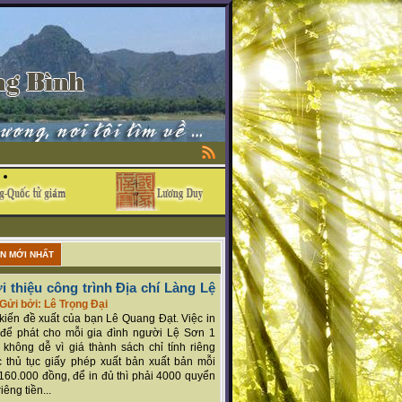
ẬN MỚI NHẤT
i thiệu công trình Địa chí Làng Lệ
Gửi bởi: Lê Trọng Đại
ý kiến đề xuất của bạn Lê Quang Đạt. Việc in
để phát cho mỗi gia đình người Lệ Sơn 1
 không dễ vì giá thành sách chỉ tính riêng
 thủ tục giấy phép xuất bản xuất bản mỗi
160.000 đồng, để in đủ thì phải 4000 quyển
iêng tiền...