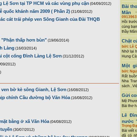
 Lệ Sơn tại TP HCM và các vùng phụ cận
(04/09/2012)
Bài th
ễ quốc khánh năm 2009 ( Phần 2)
(31/08/2012)
Mân
0913963
ác cát trái phép ven Sông Gianh của Đài THQB
Hồi trướ
cùng bạn
thầy Mân
t "Phận thấp hơn bùn"
(19/06/2014)
Chặt c
bởi: Lê 
nh Làng
(16/03/2014)
Nhớ lại 
hai cột cổng Đình Làng Lệ Sơn
(31/12/2012)
Hung Cày
/09/2012)
Một g
bởi: Ng
)
Rất buồn
Nha Tran
sách...Vi
 ở ven bờ kè sông Gianh, Lệ Sơn
(16/08/2012)
Gửi co
nhịp chính Cầu đường bộ Văn Hóa
(16/08/2012)
Mệ Phươn
Bài thơ 
Lê Đì
nước "
 mặt bằng ở xã Văn Hóa
(04/08/2012)
Trọng Đạ
 tuyến
(30/07/2012)
Bài viết 
đã có n