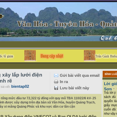
 xây lắp lưới điện
BÌNH LU
Gửi bài viết qua email
nh rẽ
In ra
Lời giớ
bientap02
bài viết:
Lưu bài viết này
Sơn
-
Trả lời 
sách đủ 
 tổng mức đầu tư 72,322 tỷ đồng với quy mô TBA 110/22/6 kV- 25
quyển là
ình được xây dựng trên địa bàn xã Văn Hóa, huyện Quảng Trạch,
giấy mực
áy xi măng Quảng Phúc và khu vực dân cư lân cận
cuốn đã 
như vậy r
 CP Xây dựng điện VNECO7 và Ban QLDA lưới điện