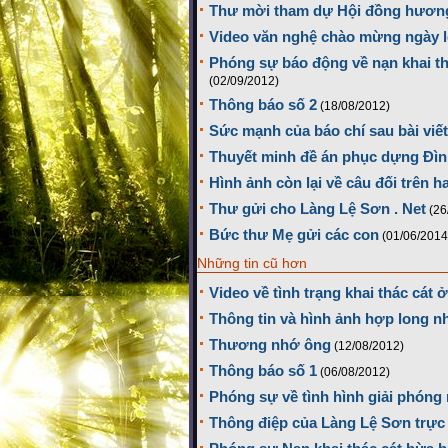
Thư mời tham dự Hội đồng hương
Video văn nghệ chào mừng ngày l
Phóng sự báo động về nạn khai th
(02/09/2012)
Thông báo số 2
(18/08/2012)
Sức mạnh của báo chí sau bài viế
Thuyết minh đề án phục dựng Đì
Hình ảnh còn lại về câu đối trên 
Thư gửi cho Làng Lệ Sơn . Net
(26
Bức thư Mẹ gửi các con
(01/06/2014
Những tin cũ hơn
Video về tình trạng khai thác cát
Thông tin và hình ảnh hợp long 
Thương nhớ ông
(12/08/2012)
Thông báo số 1
(06/08/2012)
Phóng sự về tình hình giải phóng
Thông điệp của Làng Lệ Sơn trực