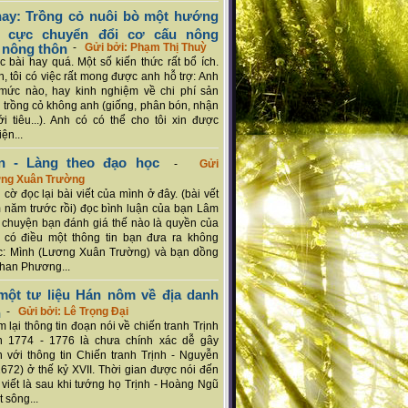
ay: Trồng cỏ nuôi bò một hướng
ch cực chuyển đổi cơ cấu nông
 nông thôn
-
Gửi bởi: Phạm Thị Thuỳ
 bài hay quá. Một số kiến thức rất bổ ích.
n, tôi có việc rất mong được anh hỗ trợ: Anh
mức nào, hay kinh nghiệm về chi phí sản
a trồng cỏ không anh (giống, phân bón, nhận
ới tiêu...). Anh có có thể cho tôi xin được
ện...
n - Làng theo đạo học
-
Gửi
ơng Xuân Trường
 cờ đọc lại bài viết của mình ở đây. (bài vết
 năm trước rồi) đọc bình luận của bạn Lâm
chuyện bạn đánh giá thế nào là quyền của
 có điều một thông tin bạn đưa ra không
c: Mình (Lương Xuân Trường) và bạn dồng
han Phương...
ột tư liệu Hán nôm về địa danh
n
-
Gửi bởi: Lê Trọng Đại
 lại thông tin đoạn nói về chiến tranh Trịnh
n 1774 - 1776 là chưa chính xác dễ gây
 với thông tin Chiến tranh Trịnh - Nguyễn
1672) ở thế kỷ XVII. Thời gian được nói đến
i viết là sau khi tướng họ Trịnh - Hoàng Ngũ
 sông...