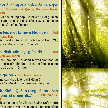
ơ cuối cùng của nhà giáo Lê Ngọc
-
Gửi bởi: Lê Quang Đạt, số phone:
799
c đi học chung cấp 3 ở huyện Quảng Trạch
 Hạnh, bạn Hào ở Ba Đồn. Hay xuống thăm
 chuyện trò ngâm thơ
ủi lèn, một kỷ niệm khó quên
-
Gửi
Quang Đạt
hồi xưa đi chăn bò cùng các bạn ở Hung Tắt,
. Nay đâu còn cảnh đó nữa?
ia đình cần sự giúp đỡ
-
Gửi
uyen Van Thanh
 vì Thay mặt Hội đồng hương Văn hoá tại
g trích gửi tiền ủng hộ mà không có danh
ệc đã qua...Thôi nhé!
n gái Mẹ
-
Gửi bởi: Hung Lan
g còn khỏe không chi Hồng ?
hay đáo để, đọc mà nước mắt chảy dài.
nh Khôi; Quê hương là nơi con
chở che con đi..."
-
Gửi bởi: Lê
i
rất là một lời tri ân với cụ Lê Đình Khôi người
hững hành động đẹp đóng góp cho cộng