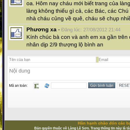
oa. Hôm nay cháu mới biết trang của làng,
làng không thiếu gì cả, các Bác, các Chú t
nhà cháu củng về quê, cháu sẽ chụp nhiề
Phương xa
-
Đăng lúc: 27/08/2012 21:44
Kính chúc bà con và anh em xa gần trê
nhân dịp 2/9 thượng lộ bình an
Mã an toàn:
Hân hạnh chào đón các bạ
Bản quyền thuộc về Làng Lệ Sơn. Trang thông tin này là t