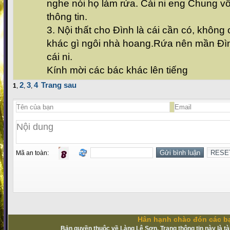
nghe nói họ làm rứa. Cái ni eng Chung v
thông tin.
3. Nội thất cho Đình là cái cần có, không c
khác gì ngôi nhà hoang.Rứa nên mần Đì
cái ni.
Kính mời các bác khác lên tiếng
2
3
4
Trang sau
1
,
,
,
Mã an toàn:
Hân hạnh chào đón các bạ
Bản quyền thuộc về Làng Lệ Sơn. Trang thông tin này là t