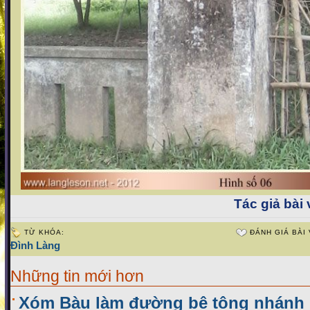
Tác giả bài 
TỪ KHÓA:
ĐÁNH GIÁ BÀI 
Đình Làng
Những tin mới hơn
Xóm Bàu làm đường bê tông nhánh n