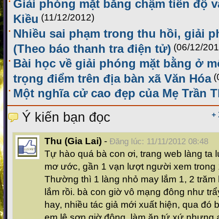
Giải phóng mặt bằng chậm tiến độ và
Kiều
(11/12/2012)
Nhiều sai phạm trong thu hồi, giải 
(Theo báo thanh tra điện tử)
(06/12/201
Bài học về giải phóng mặt bằng ở m
trọng điểm trên địa bàn xã Văn Hóa
(
Một nghĩa cử cao đẹp của Mẹ Trần T
Ý kiến bạn đọc
+
Thu (Gia Lai)
-
Đăng lúc: 11/11/2012 08:48
Tự hào quá bà con ơi, trang web làng ta 
mơ ước, gần 1 vạn lượt người xem trong 
Thường thì 1 làng nhỏ may lắm 1, 2 trăm 
lắm rồi. bà con giờ vô mạng đông như trẩy
hay, nhiều tác giả mới xuất hiện, qua đó 
em lệ sơn giờ đông, làm ăn tứ xứ nhưng 