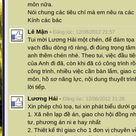
môn nữa.
Nói chung các tiêu chí mà em nêu ra các
Kính các bác
Lê Mận
-
Đăng lúc: 12/06/2012 21:57
Tui mời Lương Hải một chén, để đàm tọa t
vạch đầu dòng rõ ràng, đi đúng trọng tâm
anh thêm chén nhé. Theo tui, việc đầu tiê
của Anh đi đã, còn khi đã có công trình rồi
công trình, nhiều việc cần bàn lắm, giao 
môn, hồ sơ năng lực, nội dung thuyết trìn
lời tiếp.
Lương Hải
-
Đăng lúc: 12/06/2012 21:26
Xin phép chủ toạ, tui xin phát biểu dưới g
1. Xã nên lạp đề án, giao cho hội đồng 
tư, phương án ni e hay nhất
2. Thiêt kế thì giao cho 1 đơn vị chuyên v