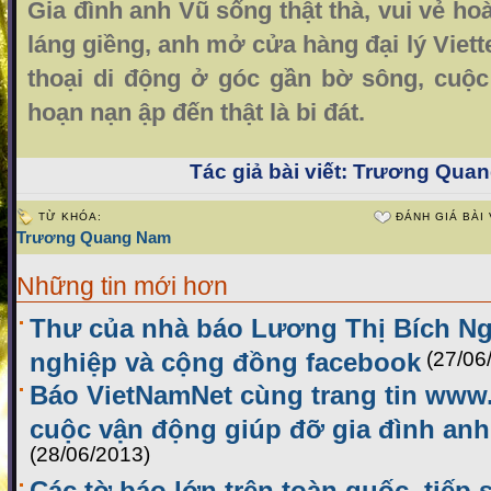
Gia đình anh Vũ sống thật thà, vui vẻ h
láng giềng, anh mở cửa hàng đại lý Viett
thoại di động ở góc gần bờ sông, cuộc
hoạn nạn ập đến thật là bi đát.
Tác giả bài viết:
Trương Quang
TỪ KHÓA:
ĐÁNH GIÁ BÀI 
Trương Quang Nam
Những tin mới hơn
Thư của nhà báo Lương Thị Bích N
nghiệp và cộng đồng facebook
(27/06
Báo VietNamNet cùng trang tin www.
cuộc vận động giúp đỡ gia đình an
(28/06/2013)
Các tờ báo lớn trên toàn quốc, tiếp 