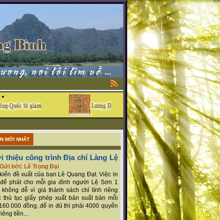
ẬN MỚI NHẤT
i thiệu công trình Địa chí Làng Lệ
Gửi bởi: Lê Trọng Đại
ý kiến đề xuất của bạn Lê Quang Đạt. Việc in
để phát cho mỗi gia đình người Lệ Sơn 1
 không dễ vì giá thành sách chỉ tính riêng
 thủ tục giấy phép xuất bản xuất bản mỗi
160.000 đồng, để in đủ thì phải 4000 quyển
iêng tiền...