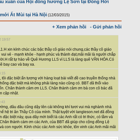
ầu xuân của Hội đồng hương Lệ Sơn tại Đồng Hới
mới Ất Mùi tại Hà Nội
(12/03/2015)
+ Xem phản hồi
- Gửi phản hồi
2 19:57
.H xin kính chúc các bậc thầy cô giáo nói chung,các thầy cô giáo
 vui vẻ - mạnh khỏe - hạnh phúc và thành đạt,mãi mãi là người chắp
ười.H rất tự hào về Quê Hương LLS vì LLS là làng quê VĂN HÓA.Có
sẽ bay cao và bay xa.
4:15
, tôi đặc biệt ấn tượng với hàng loạt bài viết đề cao truyền thống nhà
 thống đặc biệt mà không phải làng nào cũng có. BBT đã thổi vào
bến. Chân thành cảm ơn LLS. Chân thành cảm ơn bà con cô bác đã
ôn cập nhật.
0:43
ường, đâu đâu cũng dậy lên cái không khí tươi vui mà nghành nhà
hế hệ tri ân Thầy Cô của mình. Thật tuyệt vời langleson.net đã đồng
n đặc biệt này, qua đây mới biết là các Anh rất có tri thức, có tầm và
 Chân thành cám ơn các Anh, của BBT đã giúp cho cộng đồng Lệ
và con người. Kính chúc các Anh sức khỏe, tôn vinh các Anh mãi mãi