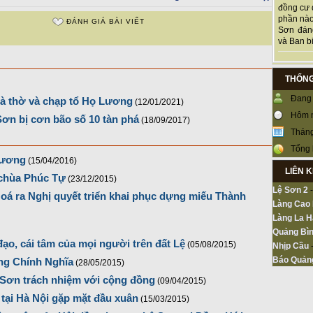
đồng cư 
phần nào
ĐÁNH GIÁ BÀI VIẾT
Sơn đán
và Ban bi
THỐNG
Đang 
à thờ và chạp tổ Họ Lương
(12/01/2021)
Hôm 
ơn bị cơn bão số 10 tàn phá
(18/09/2017)
Tháng
Tổng 
hương
(15/04/2016)
LIÊN 
 chùa Phúc Tự
(23/12/2015)
Lệ Sơn 2
Hoá ra Nghị quyết triển khai phục dựng miếu Thành
Làng Cao
Làng La H
Quảng Bìn
ạo, cái tâm của mọi người trên đất Lệ
(05/08/2015)
Nhịp Cầu
Báo Quản
ng Chính Nghĩa
(28/05/2015)
 Sơn trách nhiệm với cộng đồng
(09/04/2015)
tại Hà Nội gặp mặt đầu xuân
(15/03/2015)