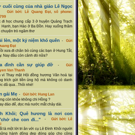
ơ cuối cùng của nhà giáo Lê Ngọc
-
Gửi bởi: Lê Quang Đạt, số phone:
799
c đi học chung cấp 3 ở huyện Quảng Trạch
 Hạnh, bạn Hào ở Ba Đồn. Hay xuống thăm
 chuyện trò ngâm thơ
ủi lèn, một kỷ niệm khó quên
-
Gửi
Quang Đạt
hồi xưa đi chăn bò cùng các bạn ở Hung Tắt,
. Nay đâu còn cảnh đó nữa?
ia đình cần sự giúp đỡ
-
Gửi
uyen Van Thanh
 vì Thay mặt Hội đồng hương Văn hoá tại
g trích gửi tiền ủng hộ mà không có danh
ệc đã qua...Thôi nhé!
n gái Mẹ
-
Gửi bởi: Hung Lan
g còn khỏe không chi Hồng ?
hay đáo để, đọc mà nước mắt chảy dài.
nh Khôi; Quê hương là nơi con
chở che con đi..."
-
Gửi bởi: Lê
i
rất là một lời tri ân với cụ Lê Đình Khôi người
hững hành động đẹp đóng góp cho cộng