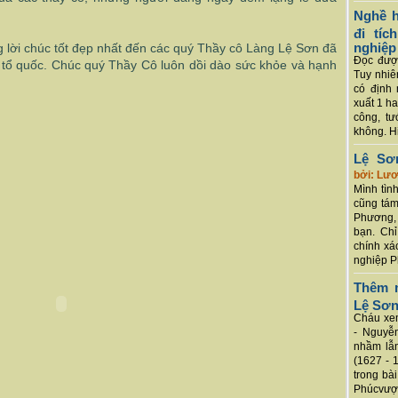
Nghề h
đi tí
nghiệp
g lời chúc tốt đẹp nhất đến các quý Thầy cô Làng Lệ Sơn đã
Đọc được
 tổ quốc. Chúc quý Thầy Cô luôn dồi dào sức khỏe và hạnh
Tuy nhiê
có định 
xuất 1 h
công, tư
không. Hi
Lệ Sơ
bởi: Lư
Mình tình
cũng tám
Phương, 
bạn. Chỉ
chính xá
nghiệp P
Thêm m
Lệ Sơ
Cháu xem
- Nguyễ
nhầm lẫn
(1627 - 
trong bà
Phúcvượt