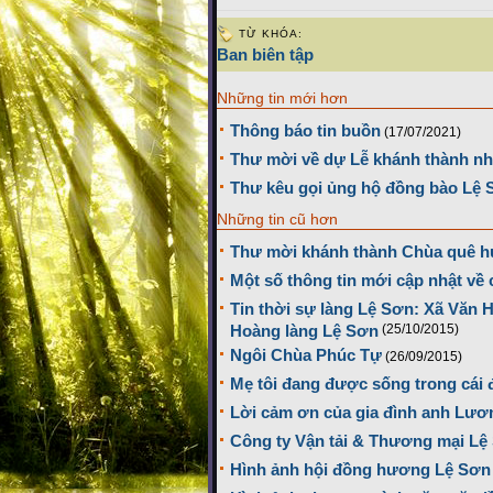
TỪ KHÓA:
Ban biên tập
Những tin mới hơn
Thông báo tin buồn
(17/07/2021)
Thư mời về dự Lễ khánh thành nh
Thư kêu gọi ủng hộ đồng bào Lệ S
Những tin cũ hơn
Thư mời khánh thành Chùa quê 
Một số thông tin mới cập nhật về
Tin thời sự làng Lệ Sơn: Xã Văn 
Hoàng làng Lệ Sơn
(25/10/2015)
Ngôi Chùa Phúc Tự
(26/09/2015)
Mẹ tôi đang được sống trong cái đ
Lời cảm ơn của gia đình anh Lươ
Công ty Vận tải & Thương mại Lệ
Hình ảnh hội đồng hương Lệ Sơn 