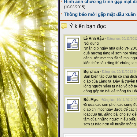
Hình ảnh chương trình gặp mặt đ
(10/03/2015)
Thông báo mời gặp mặt đầu xuân 
Ý kiến bạn đọc
Lê Anh Hậu
-
Đăng lúc: 20/11/201
Nội dung
Nhân dịp ngày nhà giáo VN 20/11
quê hương làng lệ sơn nói riêng
cánh ước mơ cho tất cả mọi ng
kiến thức sâu rộng thì chúng ta 
Bụi phấn
-
Đăng lúc: 20/11/2012 0
Ban biên tập đưa tin có chủ đích
giáo của Làng ta. Đây là truyền
lòng người niềm tự hào vô bờ 
đóng góp tin bài để thông tin lu
Bút Mực
-
Đăng lúc: 19/11/2012 2
Đi qua các con phố, các cung đ
giáo chỉ một ngày được để các t
loạt đưa tin, đăng bài cho sự kiệ
tâm của những người hiểu biết.
sơn tự hào hơn về truyền thống 