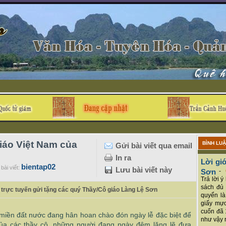
iáo Việt Nam của
BÌNH LU
Gửi bài viết qua email
In ra
Lời giớ
bientap02
bài viết:
Lưu bài viết này
Sơn
-
Trả lời 
sách đủ 
 trực tuyến gửi tặng các quý Thầy/Cô giáo Làng Lệ Sơn
quyển là
giấy mực
cuốn đã 
 miền đất nước đang hân hoan chào đón ngày lễ đặc biệt để
như vậy r
của các thầy cô, những người đang ngày đêm lặng lẽ đưa