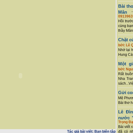
Bài th
Mân
0913963
Hồi trướ
cùng bạn
thầy Mân
Chặt c
bởi: Lê 
Nhớ lại 
Hung Cày
Một g
bởi: Ng
Rất buồn
Nha Tran
sách...Vi
Gửi co
Mệ Phươn
Bài thơ 
Lê Đì
nước "
Trọng Đạ
Bài viết 
Tác giả bài viết:
Ban biên tập
đã có n