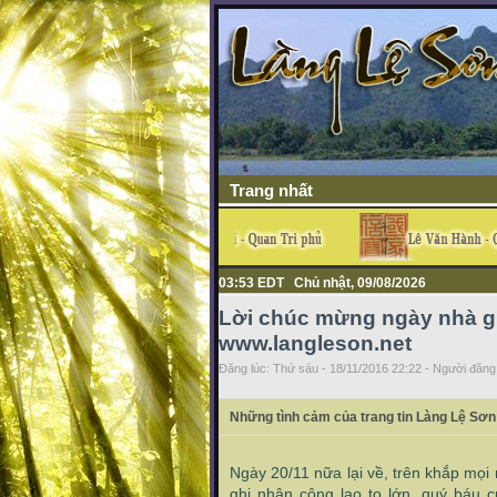
Trang nhất
03:53 EDT Chủ nhật, 09/08/2026
Lời chúc mừng ngày nhà g
www.langleson.net
Đăng lúc: Thứ sáu - 18/11/2016 22:22 - Người đăng 
Những tình cảm của trang tin Làng Lệ Sơn
Ngày 20/11 nữa lại về, trên khắp mọi
ghi nhận công lao to lớn, quý báu 