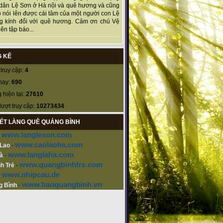
dân Lệ Sơn ở Hà nội và quê hương và cũng
 nói lên được cái tâm của một người con Lệ
g kính đối với quê hương. Cảm ơn chú Vệ
ên tập báo...
 KÊ
truy cập:
4
nay:
690
 hiện tại:
27610
lượt truy cập:
10273434
KẾT LÀNG QUÊ QUẢNG BÌNH
www.langleson.com
-
www.caolaoha.com
 Lao
-
www.langlaha.com
à
-
www.quangbinhtre.com
h Trẻ
-
www.nhipcau.de
-
www.baoquangbinh.vn
g Bình
-