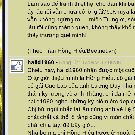
Làm sao để tránh thiệt hại cho dân khi bã
ấy lâu rồi vẫn chưa có lời giải?!...Khuya l
vẫn không ngừng rơi.... miền Trung ơi, s
lâu rồi cũng thành quen, không thấy khổ
thấy thương quê mình!
(Theo Trần Hồng Hiếu/Bee.net.vn)
haild1960
-
Đăng lúc: 12/09/2012 08:38
Chiều nay, haild1960 nhận được một cuộc
O tự giới thiệu mình là Hồng Hiếu, cô gái 
cô gái Cao Lao của anh Lương Duy Thắng
thăm kỹ lưỡng về anh Thắng, chị đã mở lò
haild1960 nghe những kỷ niệm êm đẹp củ
Chị bùi ngùi nhắc lại lần cùng anh về L
chắt chắt và thổ lộ rằng cũng vì món chắ
phải chia tay, để bây giờ...
Nhà bọ mạ chị Hồng Hiếu trước ở ngoài 