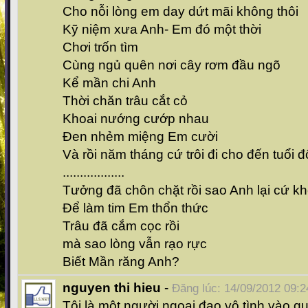
Cho nỗi lòng em day dứt mãi không thôi
Kỹ niệm xưa Anh- Em đó một thời
Chơi trốn tìm
Cùng ngủ quên nơi cây rơm đầu ngõ
Kể mần chi Anh
Thời chăn trâu cắt cỏ
Khoai nướng cướp nhau
Đen nhẻm miệng Em cười
Và rồi năm tháng cứ trôi đi cho đến tuổi 
..................
Tưởng đã chôn chặt rồi sao Anh lại cứ kh
Để làm tim Em thổn thức
Trâu đã cắm cọc rồi
mà sao lòng vẫn rạo rực
Biết Mần răng Anh?
nguyen thi hieu
-
Đăng lúc: 14/09/2012 09:2
Tôi là một người ngoại đạo vô tình vào q