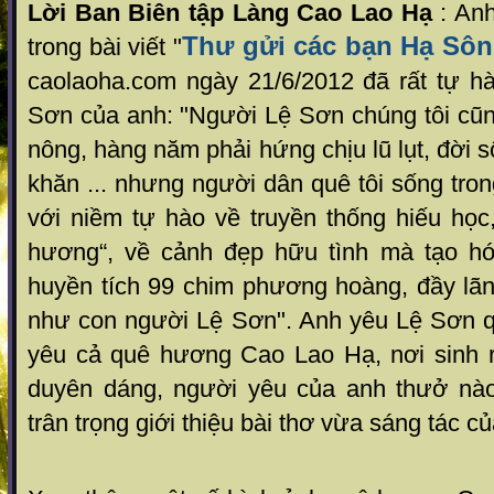
Lời Ban Biên tập Làng Cao Lao Hạ
: An
Thư gửi các bạn Hạ Sô
trong bài viết "
caolaoha.com ngày 21/6/2012 đã rất tự 
Sơn của anh: "Người Lệ Sơn chúng tôi cũng
nông, hàng năm phải hứng chịu lũ lụt, đời 
khăn ... nhưng người dân quê tôi sống tron
với niềm tự hào về truyền thống hiếu học
hương“, về cảnh đẹp hữu tình mà tạo hó
huyền tích 99 chim phương hoàng, đầy lã
như con người Lệ Sơn". Anh yêu Lệ Sơn 
yêu cả quê hương Cao Lao Hạ, nơi sinh 
duyên dáng, người yêu của anh thưở nào
trân trọng giới thiệu bài thơ vừa sáng tác c