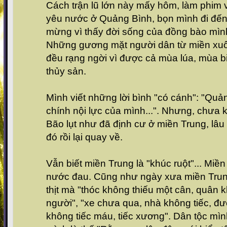
Cách trận lũ lớn này mấy hôm, làm phim v
yêu nước ở Quảng Bình, bọn mình đi đến
mừng vì thấy đời sống của đồng bào mìn
Những gương mặt người dân từ miền xu
đều rạng ngời vì được cả mùa lúa, mùa b
thủy sản.
Mình viết những lời bình "có cánh": "Quả
chính nội lực của mình...". Nhưng, chưa k
Bão lụt như đã định cư ở miền Trung, lâu 
đó rồi lại quay về.
Vẫn biết miền Trung là "khúc ruột"... Miền
nước đau. Cũng như ngày xưa miền Trun
thịt mà "thóc không thiếu một cân, quân 
người", "xe chưa qua, nhà không tiếc, đ
không tiếc máu, tiếc xương". Dân tộc mìn