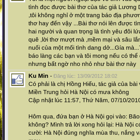
tình đọc được bài thơ của tác giả Lương 
,tôi không nghỉ ở một trang báo địa phươn
thơ hay đến vậy ...Bài thơ nói lên được 
hai người và quan trọng là tình yêu đôi lứ
quê ,lời thơ mượt mà ,mềm mại và sâu lắng
nuối của một mối tình dang dở...Gía mà..
báo làng các bạn và tôi mong nếu có thể 
nhưng bất ngờ nho nhỏ như bài thơ này
Ku Min
-
Đăng lúc: 13/09/2012 18:02
Có phải là chị Hồng Hiếu, tác giả của bài
Miền Trung hỏi Hà Nội có mưa không
Cập nhật lúc 11:57, Thứ Năm, 07/10/20
Hôm qua, đứa bạn ở Hà Nội gọi vào: Bão 
không? Mình trả lời xong hỏi lại: Hà Nội
cười: Hà Nội đúng nghĩa mùa thu, nắng và