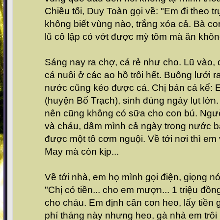
Chiều tối, Duy Toàn gọi về: "Em đi theo t
không biết vùng nào, trắng xóa cả. Bà c
lũ cô lập có vớt được mỳ tôm mà ăn khôn
Sáng nay ra chợ, cá rẻ như cho. Lũ vào, d
cá nuôi ở các ao hồ trôi hết. Buông lưới
nước cũng kéo được cá. Chị bán cá kể:
(huyện Bố Trạch), sinh đúng ngày lụt lớn
nên cũng không có sữa cho con bú. Ngườ
và cháu, dầm mình cả ngày trong nước bạc
được một tô cơm nguội. Về tới nơi thì em 
May mà còn kịp...
Về tới nhà, em họ mình gọi điện, giọng nó
"Chị có tiền... cho em mượn... 1 triệu đồ
cho cháu. Em định cân con heo, lấy tiền
phí tháng này nhưng heo, gà nhà em trôi h