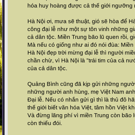
hóa huy hoàng được cả thế giới ngưỡng
Hà Nội ơi, mưa sẽ thuật, gió sẽ hòa để H
công đại lễ như một sự tôn vinh những giá
cả dân tộc. Miền Trung bão lũ quen rồi, g
Mà nếu có giống như ai đó nói đùa: Miề
Hà Nội đẹp trời mừng đại lễ thì người mi
chần chừ, vì Hà Nội là "trái tim của cả nư
của cả dân tộc.
Quảng Bình cũng đã kịp gửi những người 
những người anh hùng, mẹ Việt Nam anh
Đại lễ. Nếu có nhắn gửi gì thì là thủ đô h
thế giới biết văn hóa Việt, tâm hồn Việt kh
Và đừng lãng phí vì miền Trung còn bão l
còn thiếu đói.