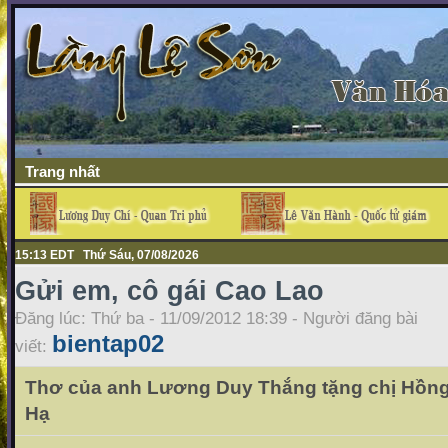
Trang nhất
15:13 EDT Thứ Sáu, 07/08/2026
Gửi em, cô gái Cao Lao
Đăng lúc: Thứ ba - 11/09/2012 18:39 - Người đăng bài
bientap02
viết:
Thơ của anh Lương Duy Thắng tặng chị Hồng
Hạ