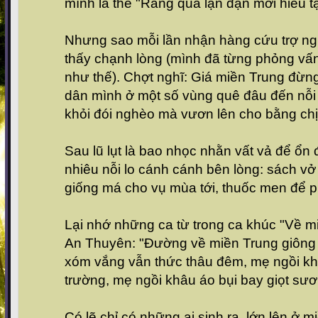
mình là thế "Rằng qua lận đận mới hiểu t
Nhưng sao mỗi lần nhận hàng cứu trợ ng
thấy chạnh lòng (mình đã từng phỏng vấn
như thế). Chợt nghĩ: Giá miền Trung đừng 
dân mình ở một số vùng quê đâu đến nỗi
khỏi đói nghèo mà vươn lên cho bằng ch
Sau lũ lụt là bao nhọc nhằn vất vả để ổn 
nhiêu nỗi lo cánh cánh bên lòng: sách vở
giống má cho vụ mùa tới, thuốc men để p
Lại nhớ những ca từ trong ca khúc "Về m
An Thuyên: "Đường về miền Trung giông b
xóm vắng vẫn thức thâu đêm, mẹ ngồi k
trường, mẹ ngồi khâu áo bụi bay giọt sươn
Có lẽ chỉ có những ai sinh ra, lớn lên ở 