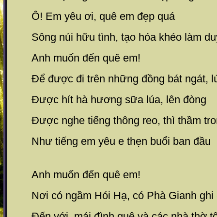
Ô! Em yêu ơi, quê em đẹp quá
Sông núi hữu tình, tạo hóa khéo làm d
Anh muốn đến quê em!
Để được đi trên những đồng bát ngát, lú
Được hít hà hương sữa lúa, lên đòng
Được nghe tiếng thông reo, thì thầm tr
Như tiếng em yêu e thẹn buổi ban đầu
Anh muốn đến quê em!
Nơi có ngầm Hói Hạ, có Phà Gianh ghi 
Đến với mái đình quê và các nhà thờ t