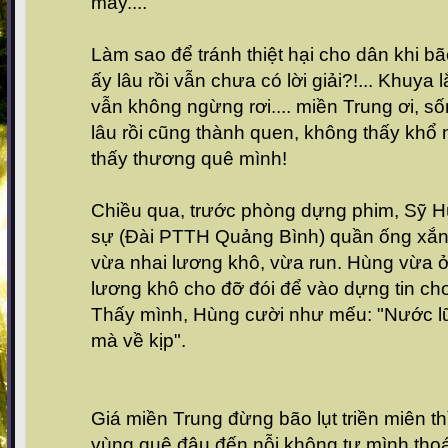
may....
Làm sao để tránh thiệt hại cho dân khi bã
ấy lâu rồi vẫn chưa có lời giải?!... Khuya 
vẫn không ngừng rơi.... miền Trung ơi, s
lâu rồi cũng thành quen, không thấy khổ
thấy thương quê mình!
Chiều qua, trước phòng dựng phim, Sỹ 
sự (Đài PTTH Quảng Bình) quần ống xắn, 
vừa nhai lương khô, vừa run. Hùng vừa ở 
lương khô cho đỡ đói để vào dựng tin cho
Thấy mình, Hùng cười như mếu: "Nước l
mà về kịp".
Giá miền Trung đừng bão lụt triền miên t
vùng quê đâu đến nỗi không tự mình thoát