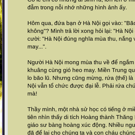
đẫm trong nỗi nhớ những hình ảnh ấy.
Hôm qua, đứa bạn ở Hà Nội gọi vào: "Bão
không"? Mình trả lời xong hỏi lại: "Hà N
cười: "Hà Nội đúng nghĩa mùa thu, nắng v
may...".
Người Hà Nội mong mùa thu về để ngắm
khuâng cùng gió heo may. Miền Trung quê
lo bão lũ. Nhưng cũng mừng, rứa (thế) l
Nội vẫn tổ chức được đại lễ. Phải rứa ch
mà!
Thầy mình, một nhà sử học có tiếng ở mi
tiên nhìn thấy di tích Hoàng thành Thăng
giáo sư bàng hoàng xúc động. Nhiều ngư
đã để lại cho chúng ta và con cháu chúng