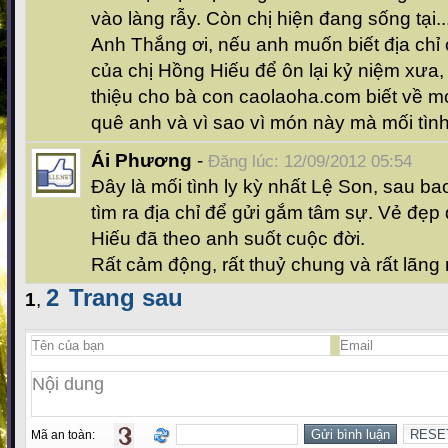
vào làng rẫy. Còn chị hiện đang sống tại..
Anh Thắng ơi, nếu anh muốn biết địa chỉ 
của chị Hồng Hiếu để ôn lại kỷ niệm xưa, t
thiệu cho bà con caolaoha.com biết về m
quê anh và vì sao vì món này mà mối tình
Ái Phương
-
Đăng lúc: 12/09/2012 05:54
Đây là mối tình ly kỳ nhất Lệ Son, sau b
tìm ra địa chỉ để gửi gắm tâm sự. Vẻ đẹp
Hiếu đã theo anh suốt cuộc đời.
Rất cảm động, rất thuỷ chung và rất lãng
2
Trang sau
1
,
Mã an toàn: