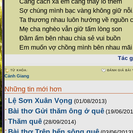
Càng cách xa em càng thấy lo thêm
Sợ chúng mình bạc vàng không giữ nỗi
Ta thương nhau luôn hướng về nguồn c
Mẹ cha nghèo vẫn giữ tấm lòng son
Đầm ấm bên nhau chia sẻ vui buồn
Em muốn vợ chồng mình bên nhau mãi
Tác gi
TỪ KHÓA:
ĐÁNH GIÁ BÀI 
Cảnh Giang
Những tin mới hơn
Lệ Sơn Xuân Vọng
(01/08/2013)
Bài thơ Gửi thăm ông ở quê
(19/06/201
Thăm quê
(28/09/2014)
Bài thơ Trên bến sông quê
(03/06/2013