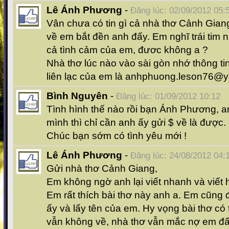
Lê Ánh Phương
-
Đăng lúc: 02/09/2012 05:
Vân chưa có tin gì cả nhà thơ Cảnh Gian
về em bắt đền anh đấy. Em nghĩ trái tim 
cả tình cảm của em, đươc không a ?
Nhà thơ lúc nào vào sài gòn nhớ thông ti
liên lạc của em là anhphuong.leson76@
Bình Nguyên
-
Đăng lúc: 01/09/2012 10:12
Tình hình thế nào rồi bạn Ánh Phương, a
mình thì chỉ cần anh ấy gửi $ về là được.
Chúc bạn sớm có tình yêu mới !
Lê Ánh Phương
-
Đăng lúc: 24/08/2012 04:
Gửi nhà thơ Cảnh Giang,
Em không ngờ anh lại viết nhanh và viết 
Em rất thích bài thơ này anh a. Em cũng 
ấy và lấy tên của em. Hy vọng bài thơ có
vẫn không về, nhà thơ vẫn mắc nợ em đấ