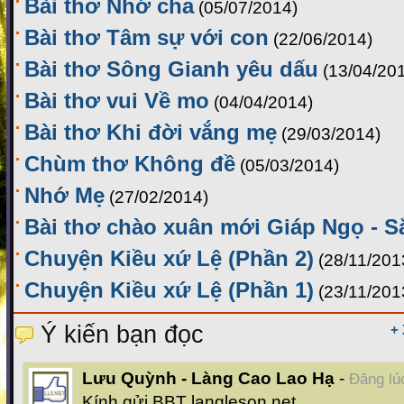
Bài thơ Nhớ cha
(05/07/2014)
Bài thơ Tâm sự với con
(22/06/2014)
Bài thơ Sông Gianh yêu dấu
(13/04/20
Bài thơ vui Về mo
(04/04/2014)
Bài thơ Khi đời vắng mẹ
(29/03/2014)
Chùm thơ Không đề
(05/03/2014)
Nhớ Mẹ
(27/02/2014)
Bài thơ chào xuân mới Giáp Ngọ - S
Chuyện Kiều xứ Lệ (Phần 2)
(28/11/201
Chuyện Kiều xứ Lệ (Phần 1)
(23/11/201
Ý kiến bạn đọc
+
Lưu Quỳnh - Làng Cao Lao Hạ
-
Đăng lú
Kính gửi BBT langleson.net