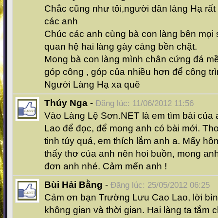
Chắc cũng như tôi,người dân làng Hạ rất t
các anh
Chúc các anh cùng bà con làng bên mọi 
quan hệ hai làng gày càng bền chặt.
Mong bà con làng mình chân cứng đá m
góp công , góp của nhiều hơn để công tr
Người Làng Hạ xa quê
Thúy Nga
-
Đăng lúc: 11/06/2012 11:56
Vào Làng Lệ Sơn.NET là em tìm bài của
Lao để đọc, để mong anh có bài mới. Th
tinh túy quá, em thích lắm anh a. Mấy h
thấy thơ của anh nên hoi buồn, mong an
đơn anh nhé. Cảm mến anh !
Bùi Hải Bằng
-
Đăng lúc: 25/05/2012 06:25
Cảm ơn bạn Trường Lưu Cao Lao, lời bình
không gian và thời gian. Hai làng ta tắm