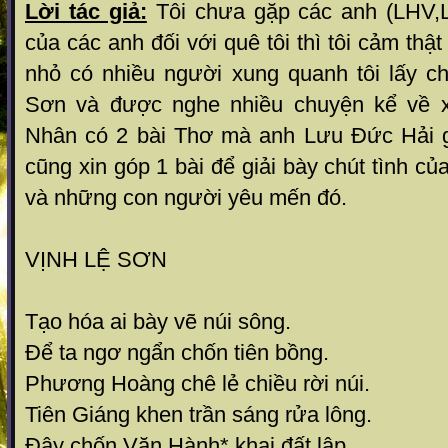
Lời tác giả:
Tôi chưa gặp các anh (LHV,L
của các anh đối với quê tôi thì tôi cảm thật
nhỏ có nhiều người xung quanh tôi lấy c
Sơn và được nghe nhiều chuyện kể về xứ
Nhân có 2 bài Thơ mà anh Lưu Đức Hải gi
cũng xin góp 1 bài để giải bày chút tình c
và những con người yêu mến đó.
VỊNH LỆ SƠN
Tạo hóa ai bày vẽ núi sông.
Để ta ngơ ngẩn chốn tiên bồng.
Phương Hoàng chê lẻ chiều rời núi.
Tiên Giáng khen trần sáng rửa lông.
Đây chốn Văn Hành* khai đất lập.