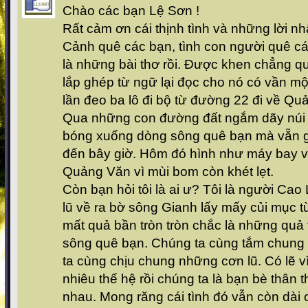
Chào các bạn Lệ Sơn !
Rất cảm ơn cái thịnh tình và những lời nh
Cảnh quê các bạn, tình con người quê cá
là những bài thơ rồi. Được khen chẳng qu
lắp ghép từ ngữ lại đọc cho nó có vần mộ
lần đeo ba lô đi bộ từ đường 22 đi về Qu
Qua những con đường đất ngắm dãy núi đ
bóng xuống dòng sông quê bạn mà vẵn g
đến bây giờ. Hôm đó hình như máy bay 
Quảng Văn vì mùi bom còn khét lẹt.
Còn bạn hỏi tôi là ai ư? Tôi là người Ca
lũ về ra bờ sông Gianh lấy mấy củi mục 
mất quả bần tròn tròn chắc là những quả
sông quê bạn. Chúng ta cùng tắm chung
ta cùng chịu chung những cơn lũ. Có lẽ 
nhiêu thế hệ rồi chúng ta là bạn bè thân th
nhau. Mong răng cái tình đó vẫn còn dài 