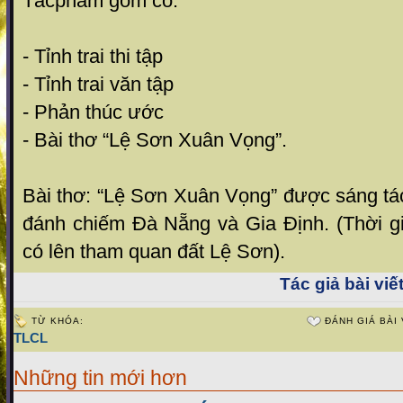
Tácphẩm gồm có:
- Tỉnh trai thi tập
- Tỉnh trai văn tập
- Phản thúc ước
- Bài thơ “Lệ Sơn Xuân Vọng”.
Bài thơ: “Lệ Sơn Xuân Vọng” được sáng tá
đánh chiếm Đà Nẵng và Gia Định. (Thời g
có lên tham quan đất Lệ Sơn).
Tác giả bài viết
TỪ KHÓA:
ĐÁNH GIÁ BÀI 
TLCL
Những tin mới hơn