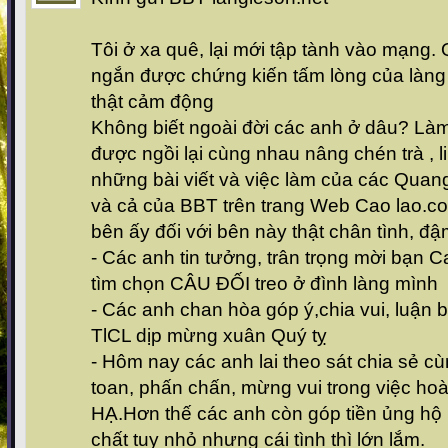
Tôi ở xa quê, lại mới tập tành vào mạng. 
ngắn được chứng kiến tấm lòng của làng 
thật cảm động
Không biết ngoài đời các anh ở dâu? Làm
được ngồi lại cùng nhau nâng chén trà , l
những bài viết và việc làm của các Quan
và cả của BBT trên trang Web Cao lao.co
bên ấy đối với bên này thật chân tình, đ
- Các anh tin tưởng, trân trọng mời bạn 
tìm chọn CÂU ĐỐI treo ở đình làng mình
- Các anh chan hòa góp ý,chia vui, luận b
TlCL dịp mừng xuân Quý tỵ
- Hôm nay các anh lai theo sát chia sẻ c
toan, phấn chấn, mừng vui trong việc h
HẠ.Hơn thế các anh còn góp tiền ủng hộ 
chất tuy nhỏ nhưng cái tình thì lớn lắm.