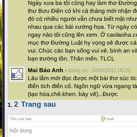
Ngày xưa ba tôi cũng hay làm thơ Đường 
thư Bưu Điện có khi cả tháng mới nhận 
đó có nhiều người vẫn chưa biết mặt nh
nhau qua các bài xướng họa. Từ ngày c
ngay nào tôi cũng lên xem. Ở caolaoha.
mục thơ Đường Luật hy vọng sẽ được cá
vui. Chúc các bạn sống vui vẻ, bình an v
bạn trường tồn. Thân mến. TLCL
Mai Bảo Anh
-
Đăng lúc: 24/05/2012 05:28
Lâu lắm mới đọc được một bài thơ súc tí
điển tích điển cố. Ngôn ngữ vừa ngang
(tạo hóa,chê,khen, bày vẽ)...Được
2
Trang sau
1
,