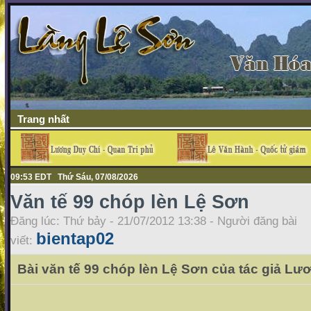
Trang nhất
09:53 EDT Thứ Sáu, 07/08/2026
Văn tế 99 chóp lèn Lệ Sơn
Đăng lúc: Thứ bảy - 21/07/2012 13:38 - Người đăng bài
bientap02
viết:
Bài văn tế 99 chóp lèn Lệ Sơn của tác giả L