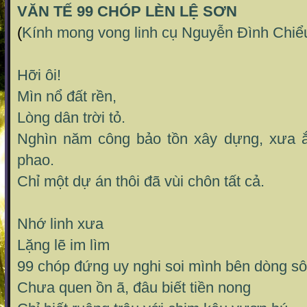
VĂN TẾ 99 CHÓP LÈN LỆ SƠN
(
Kính mong vong linh cụ Nguyễn Đình Chiểu
Hỡi ôi!
Mìn nổ đất rền,
Lòng dân trời tỏ.
Nghìn năm công bảo tồn xây dựng, xưa ắ
phao.
Chỉ một dự án thôi đã vùi chôn tất cả.
Nhớ linh xưa
Lặng lẽ im lìm
99 chóp đứng uy nghi soi mình bên dòng s
Chưa quen ồn ã, đâu biết tiền nong