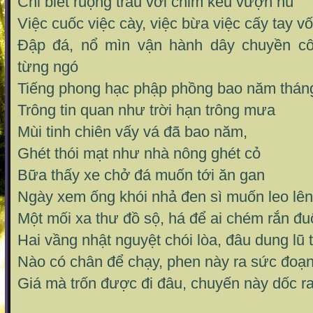
Chỉ biết ruộng trâu với chim kêu vượn hú
Việc cuốc việc cày, việc bừa việc cấy tay v
Đập đá, nổ mìn vận hành dây chuyền c
từng ngó
Tiếng phong hạc phập phồng bao năm thán
Trông tin quan như trời hạn trông mưa
Mùi tinh chiên vấy vá đã bao năm,
Ghét thói mạt như nhà nông ghét cỏ
Bữa thấy xe chở đá muốn tới ăn gan
Ngày xem ống khói nhả đen sì muốn leo lên
Một mối xa thư đồ sộ, há để ai chém rắn đu
Hai vầng nhật nguyệt chói lòa, đâu dung lũ 
Nào có chân để chạy, phen này ra sức đoạn
Giá mà trốn được đi đâu, chuyến này dốc ra