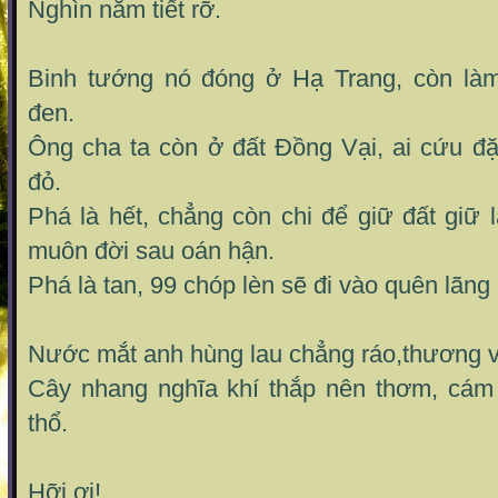
Nghìn năm tiết rỡ.
Binh tướng nó đóng ở Hạ Trang, còn là
đen.
Ông cha ta còn ở đất Đồng Vại, ai cứu 
đỏ.
Phá là hết, chẳng còn chi để giữ đất giữ l
muôn đời sau oán hận.
Phá là tan, 99 chóp lèn sẽ đi vào quên lãng
Nước mắt anh hùng lau chẳng ráo,thương v
Cây nhang nghĩa khí thắp nên thơm, cám
thổ.
Hỡi ơi!