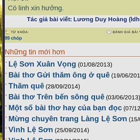
Có linh xin hưởng.
Tác giả bài viết:
Lương Duy Hoàng (ldh
TỪ KHÓA:
ĐÁNH GIÁ BÀI 
99 chóp
Những tin mới hơn
Lệ Sơn Xuân Vọng
(01/08/2013)
Bài thơ Gửi thăm ông ở quê
(19/06/201
Thăm quê
(28/09/2014)
Bài thơ Trên bến sông quê
(03/06/2013
Một số bài thơ hay của bạn đọc
(07/1
Mừng chuyên trang Làng Lệ Sơn
(15
Vình Lệ Sơn
(25/09/2014)