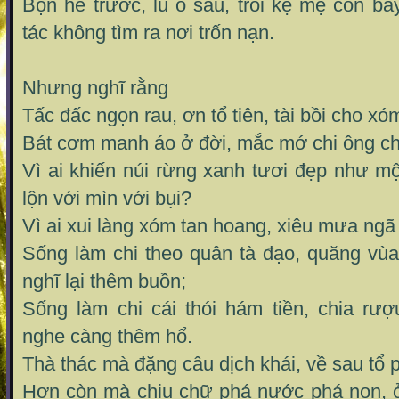
Bọn hè trước, lũ ó sau, trối kệ mẹ con bầy
tác không tìm ra nơi trốn nạn.
Nhưng nghĩ rằng
Tấc đấc ngọn rau, ơn tổ tiên, tài bồi cho xó
Bát cơm manh áo ở đời, mắc mớ chi ông c
Vì ai khiến núi rừng xanh tươi đẹp như mộ
lộn với mìn với bụi?
Vì ai xui làng xóm tan hoang, xiêu mưa ngã
Sống làm chi theo quân tà đạo, quăng vù
nghĩ lại thêm buồn;
Sống làm chi cái thói hám tiền, chia rượ
nghe càng thêm hổ.
Thà thác mà đặng câu dịch khái, về sau tổ 
Hơn còn mà chịu chữ phá nước phá non, ở