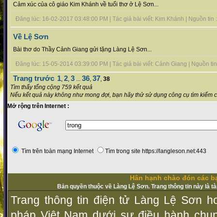
Cảm xúc của cô giáo Kim Khánh về tuổi thơ ở Lệ Sơn...
Đăng lúc: 16-02-2017 03:48:00 PM | Tác giả bài viết: Kim Khánh | Nguồn tin : 
Về Lệ Sơn
Bài thơ do Thầy Cảnh Giang gửi tặng Làng Lệ Sơn...
Đăng lúc: 15-05-2014 03:39:00 PM | Tác giả bài viết: Cảnh Giang | Nguồn tin :
Trang trước
1
2
3
36
37
,
,
...
,
,
38
Tìm thấy tổng cộng 759 kết quả
Nếu kết quả này không như mong đợi, bạn hãy thử sử dụng công cụ tìm kiếm 
Mở rộng trên Internet :
Tìm trên toàn mạng Internet
Tìm trong site https://langleson.net:443
Hân hạnh chào đón các bạ
Bản quyền thuộc về Làng Lệ Sơn. Trang thông tin này là t
Trang thông tin điện tử Làng Lệ Sơn ho
pháp Vịệt Nam dưới sự điều hành chu