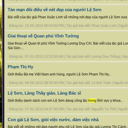
Tản mạn đôi điều về nét đẹp của người Lệ Sơn
Bài viết của tác giả Phan Xuân Linh về những nét đẹp của người Lệ Sơn xưa v
Đăng lúc: 15-05-2013 06:54:00 PM | Tác giả bài viết: Phan Xuân Linh | Nguồn t
Giai thoại về Quan phủ Vĩnh Tường
Giai thoại về Quan tri phủ Vĩnh Tường Lương Duy Chí. Bài viết của tác giả 
Sài Gòn....
Đăng lúc: 07-01-2013 12:52:00 AM | Tác giả bài viết: Lương Duy Thắng | Nguồn
Phạm Thị Hy
Giới thiệu Bà mẹ Việt Nam anh hùng, người Lệ Sơn Phạm Thị Hy...
Đăng lúc: 09-06-2012 08:50:00 PM | Tác giả bài viết: Lê Anh Tuân | Nguồn tin 
Lệ Sơn, Làng Thầy giáo, Làng Bác sĩ
Giới thiệu danh sách con em Lệ Sơn đang công tác
trong
lĩnh vực y khoa...
Đăng lúc: 27-02-2019 04:47:00 PM | Tác giả bài viết: Nguyễn Tư Thế | Nguồn t
Con gái Lệ Sơn, giỏi việc nước, đảm việc nhà
Bài viết về những nét đẹp người phụ nữ Lệ Sơn của tác giả Lương Thị Cảnh..