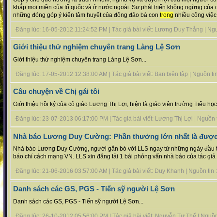
khắp mọi miền của tổ quốc và ở nước ngoài. Sự phát triển không ngừng của 
những đóng góp ý kiến tâm huyết của đông đảo bà con
trong
nhiều công việc 
Đăng lúc: 16-05-2012 11:24:52 PM | Tác giả bài viết: Lương Duy Thắng | Nguồn
Giới thiệu thử nghiệm chuyên trang Làng Lệ Sơn
Giới thiệu thử nghiệm chuyên trang Làng Lệ Sơn...
Đăng lúc: 17-05-2012 12:38:00 AM | Tác giả bài viết: Ban biên tập | Nguồn tin 
Câu chuyện về Chị gái tôi
Giới thiệu hồi ký của cô giáo Lương Thị Lợi, hiện là giáo viên trường Tiểu học
Đăng lúc: 23-07-2013 06:17:00 PM | Tác giả bài viết: Lương Thị Lợi | Nguồn tin
Nhà báo Lương Duy Cường: Phần thưởng lớn nhất là được
Nhà báo Lương Duy Cường, người gắn bó với LLS ngay từ những ngày đầu t
báo chí cách mạng VN. LLS xin đăng tải 1 bài phỏng vấn nhà báo của tác giả
Đăng lúc: 21-06-2016 03:57:00 AM | Tác giả bài viết: Duy Khanh | Nguồn tin : 
Danh sách các GS, PGS - Tiến sỹ người Lệ Sơn
Danh sách các GS, PGS - Tiến sỹ người Lệ Sơn...
Đăng lúc: 26-10-2012 05:56:00 PM | Tác giả bài viết: Nguyễn Tư Thế | Nguồn t