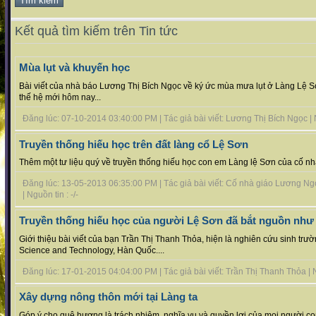
Kết quả tìm kiếm trên Tin tức
Mùa lụt và khuyến học
Bài viết của nhà báo Lương Thị Bích Ngọc về ký ức mùa mưa lụt ở Làng Lệ S
thế hệ mới hôm nay...
Đăng lúc: 07-10-2014 03:40:00 PM | Tác giả bài viết: Lương Thị Bích Ngọc | Ng
Truyền thống hiếu học trên đất làng cổ Lệ Sơn
Thêm một tư liệu quý về truyền thống hiếu học con em Làng lệ Sơn của cố nh
Đăng lúc: 13-05-2013 06:35:00 PM | Tác giả bài viết: Cố nhà giáo Lương Ngọ
| Nguồn tin : -/-
Truyền thống hiếu học của người Lệ Sơn đã bắt nguồn như
Giới thiệu bài viết của bạn Trần Thị Thanh Thỏa, hiện là nghiên cứu sinh trườ
Science and Technology, Hàn Quốc....
Đăng lúc: 17-01-2015 04:04:00 PM | Tác giả bài viết: Trần Thị Thanh Thỏa | Ng
Xây dựng nông thôn mới tại Làng ta
Góp ý cho quê hương là trách nhiệm, nghĩa vụ và quyền lợi của mọi người 