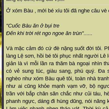
Ở xóm Bàu , mới bé xíu tôi đã nghe câu vè 
"Cuốc Bàu ăn ở bụi tre
Đến khi trời rét ngo ngoe ăn trùn"......
Và mặc cảm đó cứ đè nặng suốt đời tôi. P
làng Lệ sơn, hồi bé tôi phục nhất người Lê
giản là vì mỗi lần ra thăm bà ngoại nhìn
có vẻ sung túc, giàu sang, phú quý. Đa 
nghèo như xóm Bàu quê tôi, toàn nhà tran
như ai cũng khỏe mạnh vạm vỡ, bộ ngực
trần với bắp chân săn chắc như củi táu, 
phanh ngực, dáng đi hùng dũng, nói năng 
Làm việc nhanh nhẹn tháo vát. Thời kỳ cả