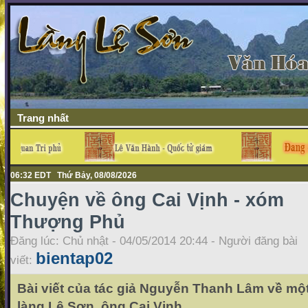
Trang nhất
06:32 EDT Thứ Bảy, 08/08/2026
Chuyện về ông Cai Vịnh - xóm
Thượng Phủ
Đăng lúc: Chủ nhật - 04/05/2014 20:44 - Người đăng bài
bientap02
viết:
Bài viết của tác giả Nguyễn Thanh Lâm về mộ
làng Lệ Sơn, ông Cai Vịnh