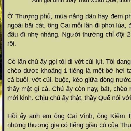
Ảnh gia đình thầy Trần Xuân Quế, thô
Ở Thượng phủ, mùa nắng dân hay đem ph
ngoài bãi cát, ông Cai mỗi lần đi phơi lúa, 
đầu đi nhẹ nhàng. Người thường chỉ đội 2
rồi.
Có lần chú ấy gọi tôi đi vớt củi lụt. Tôi đa
chèo được khoảng 1 tiếng là mệt bở hơi t
cả buổi, vớt củi, buộc, kéo giữa dòng nướ
thấy mệt gì cả. Chú ấy còn nạy, bát, chè
mới kinh. Chịu chú ấy thật, thầy Quế nói vớ
Hồi ấy anh em ông Cai Vịnh, ông Kiểm T
những thương gia có tiếng giàu có của Th