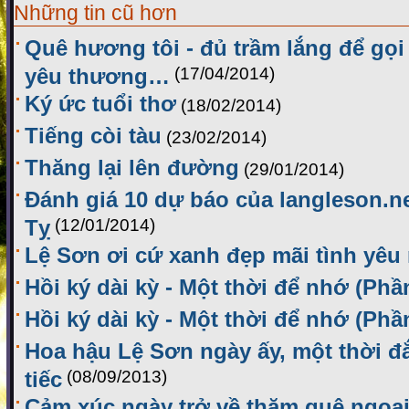
Những tin cũ hơn
Quê hương tôi - đủ trầm lắng để gọ
yêu thương…
(17/04/2014)
Ký ức tuổi thơ
(18/02/2014)
Tiếng còi tàu
(23/02/2014)
Thăng lại lên đường
(29/01/2014)
Đánh giá 10 dự báo của langleson.n
Tỵ
(12/01/2014)
Lệ Sơn ơi cứ xanh đẹp mãi tình yêu
Hồi ký dài kỳ - Một thời để nhớ (Phầ
Hồi ký dài kỳ - Một thời để nhớ (Phầ
Hoa hậu Lệ Sơn ngày ấy, một thời đ
tiếc
(08/09/2013)
Cảm xúc ngày trở về thăm quê ngoạ