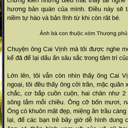
chứng kiến những điều mắt thấy tai nghe
hương bản quán của mình. Điều này sẽ tạ
niềm tự hào và bản lĩnh từ khi còn rât bé.
Ảnh bà con thuộc xóm Thượng phủ
Chuyện ông Cai Vịnh mà tôi được nghe mẹ
kể đã để lại dấu ấn sâu sắc trong tâm trí của 
Lớn lên, tôi vẫn còn nhìn thấy ông Cai V
ngoại, tôi đều thấy ông cởi trần, mặc quần 
chắc, cơ bắp cuồn cuộn, hai chân như 2 
sông tắm mỗi chiều. Ông cỡ bốn mươi, n
Ông có khuôn mặt đẹp, miệng ăn trầu càng
lại, để các bạn trẻ bây giờ dễ hình dung 