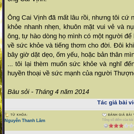
Ông Cai Vịnh đã mất lâu rồi, nhưng tôi cứ 
khỏe nhanh nhẹn, khuôn mặt vui vẻ và n
ông, tự hào dòng họ mình có một người để l
về sức khỏe và tiếng thơm cho đời. Đôi khi
bây giờ dặt dẹo, ốm yếu, hoặc bản thân m
... tôi lại thèm muốn sức khỏe và nghĩ đ
huyền thoại về sức mạnh của người Thượn
Bàu sỏi - Tháng 4 năm 2014
Tác giả bài vi
TỪ KHÓA:
ĐÁNH GIÁ BÀI 
Nguyễn Thanh Lâm
Tổng số điểm của bài v