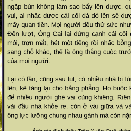
ngập bùn không làm sao bẩy lên được, q
vui, ai nhấc được cái cối đá đó lên sẽ đ
mấy quan tiền. Mọi người đều thử sức như
Đến lượt, Ông Cai lại đứng cạnh cái cối
môi, trợn mắt, hét một tiếng rồi nhấc bỗng
sang chỗ khác, thế là ông thắng cuộc trư
của mọi người.
Lại có lần, cũng sau lụt, có nhiều nhà bị l
lên, kê táng lại cho bằng phẳng. Họ buộc
để nhiều người ghé vai cùng khiêng. Riê
vài đầu nhà khỏe re, còn ở vài giữa và và
ông lực lưỡng chung nhau gánh mà còn nặn