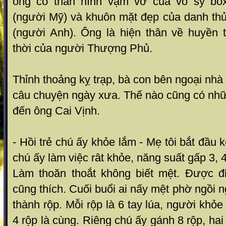
ông có thân hình vạm vỡ của võ sỹ bo
(người Mỹ) và khuôn mặt đẹp của danh t
(người Anh). Ông là hiện thân về huyền
thời của người Thượng Phủ.
Thỉnh thoảng kỵ trạp, bà con bên ngoại nhà 
câu chuyện ngày xưa. Thế nào cũng có nhữ
đến ông Cai Vịnh.
- Hồi trẻ chú ấy khỏe lắm - Mẹ tôi bắt đầu kể
chú ấy làm việc rât khỏe, năng suất gấp 3,
Làm thoăn thoắt không biết mệt. Được đi
cũng thích. Cuối buổi ai nấy mệt phờ ngồi n
thành rộp. Mỗi rộp là 6 tay lúa, người khỏ
4 rộp là cùng. Riêng chú ấy gánh 8 rộp, hai