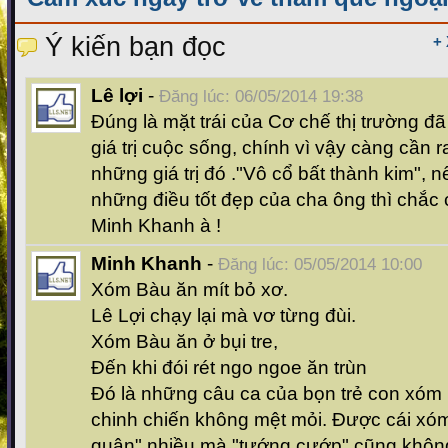
Ý kiến bạn đọc
+
Lê lợi
-
Đăng lúc: 06/05/2014 19:38
Đúng là mặt trái của Cơ chế thị trường đ
giá trị cuộc sống, chính vì vậy càng cần r
những giá trị đó ."Vô cổ bất thành kim", 
những điều tốt đẹp của cha ông thì chắc 
Minh Khanh à !
Minh Khanh
-
Đăng lúc: 05/05/2014 10:00
Xóm Bàu ăn mít bỏ xơ.
Lê Lợi chạy lại mà vơ từng đùi.
Xóm Bàu ăn ở bụi tre,
Đến khi đói rét ngo ngoe ăn trùn
Đó là những câu ca của bọn trẻ con xóm 
chinh chiến không mệt mỏi. Được cái x
quân" nhiều mà "tướng cướp" cũng không