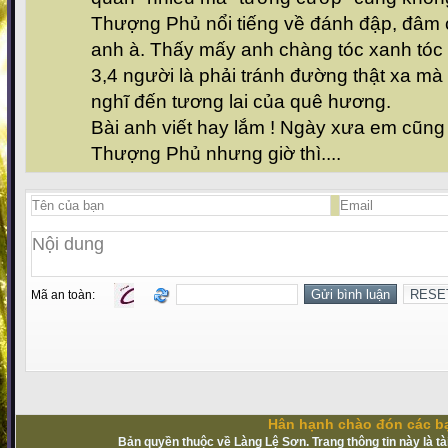
Thượng Phủ nổi tiếng về đánh đập, đâm 
anh à. Thấy mấy anh chàng tóc xanh tóc
3,4 người là phải tránh đường thật xa mà
nghĩ đến tương lai của quê hương.
Bài anh viết hay lắm ! Ngày xưa em cũng
Thượng Phủ nhưng giờ thì....
Mã an toàn:
Hân hạnh chào đón các bạ
Bản quyền thuộc về Làng Lệ Sơn. Trang thông tin này là t