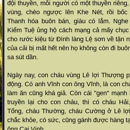
đội thuyền, mỗi người có một thuyền riên
vùng, chèo ngược lên Khe Nét, rồi bốc 
Thanh hóa buôn bán, giàu có lắm. Nghe
Kiểm Tuệ ủng hộ cách mạng cả mấy chục 
cho rước kiệu từ Đình làng Lệ sơn về tận n
của cải bị mất hết nên họ không còn đi buô
sa sút dần.
Ngày nay, con cháu vùng Lê lợi Thượng 
động. Có anh Vĩnh con ông Vĩnh, là con c
làm ăn cũng khá giả. Còn cái "gen" mạnh 
truyền lại cho con cháu, thì có cháu H
Tổng, cháu Thường, cháu Cường ở Lê lợi.
chắc khỏe, có sức, cũng gánh được hàng t
ông Cai Vịnh.