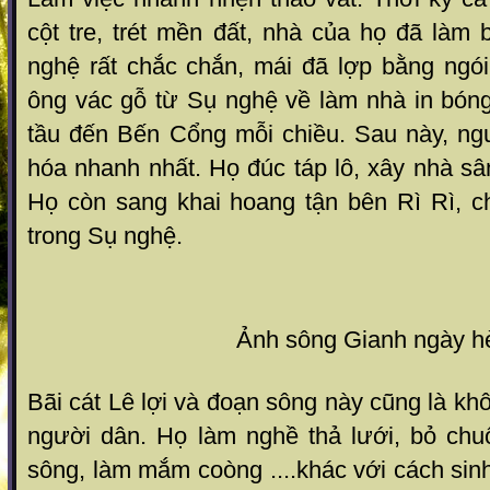
cột tre, trét mền đất, nhà của họ đã làm
nghệ rất chắc chắn, mái đã lợp bằng ngói
ông vác gỗ từ Sụ nghệ về làm nhà in bóng
tầu đến Bến Cổng mỗi chiều. Sau này, ngư
hóa nhanh nhất. Họ đúc táp lô, xây nhà s
Họ còn sang khai hoang tận bên Rì Rì, ch
trong Sụ nghệ.
Ảnh sông Gianh ngày h
Bãi cát Lê lợi và đoạn sông này cũng là kh
người dân. Họ làm nghề thả lưới, bỏ chu
sông, làm mắm coòng ....khác với cách si