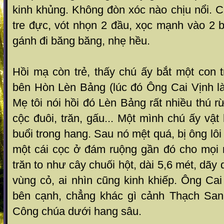
kinh khủng. Không đòn xóc nào chịu nổi. 
tre đực, vót nhọn 2 đầu, xọc mạnh vào 2 bó
gánh đi băng băng, nhẹ hều.
Hồi mạ còn trẻ, thấy chú ấy bắt một con 
bên Hòn Lèn Bảng (lúc đó Ông Cai Vịnh là
Mẹ tôi nói hồi đó Lèn Bảng rất nhiều thú r
cộc đuôi, trăn, gấu... Một mình chú ấy vật
buổi trong hang. Sau nó mệt quá, bị ông lôi
một cái cọc ở đám ruộng gần đó cho mọi
trăn to như cây chuối hột, dài 5,6 mét, dãy
vùng cỏ, ai nhìn cũng kinh khiếp. Ông Cai
bên cạnh, chẳng khác gì cảnh Thạch San
Công chúa dưới hang sâu.