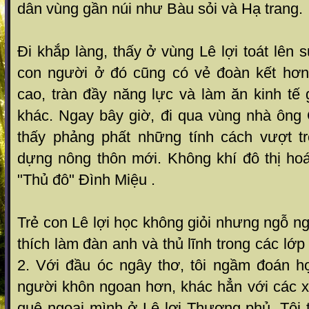
dân vùng gần núi như Bàu sỏi và Hạ trang.
Đi khắp làng, thấy ở vùng Lê lợi toát lên 
con người ở đó cũng có vẻ đoàn kết hơn
cao, tràn đầy năng lực và làm ăn kinh tế
khác. Ngay bây giờ, đi qua vùng nhà ông
thấy phảng phất những tính cách vượt tr
dựng nông thôn mới. Không khí đô thị hoá
"Thủ đô" Đình Miệu .
Trẻ con Lê lợi học không giỏi nhưng ngỗ n
thích làm đàn anh và thủ lĩnh trong các lớ
2. Với đầu óc ngây thơ, tôi ngầm đoán họ
người khôn ngoan hơn, khác hẳn với các x
quê ngoại mình ở Lê lợi Thượng phủ. Tôi