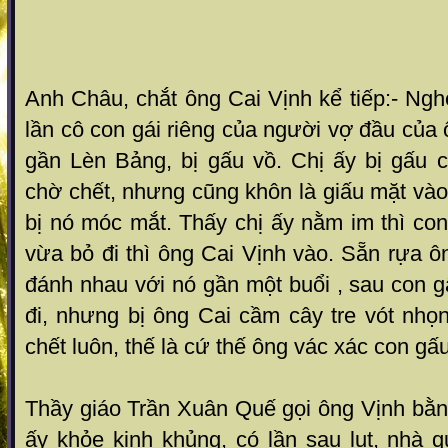
Anh Châu, chắt ông Cai Vịnh kể tiếp:- Nghe 
lần cô con gái riêng của người vợ đầu của 
gần Lèn Bảng, bị gấu vồ. Chị ấy bị gấu 
chờ chết, nhưng cũng khôn là giấu mặt và
bị nó móc mắt. Thấy chị ấy nằm im thì co
vừa bỏ đi thì ông Cai Vịnh vào. Sẵn rựa ô
đánh nhau với nó gần một buổi , sau con 
đi, nhưng bị ông Cai cầm cây tre vót nhọ
chết luôn, thế là cứ thế ông vác xác con gấu
Thầy giáo Trần Xuân Quế gọi ông Vịnh bằng
ấy khỏe kinh khủng, có lần sau lụt, nhà q