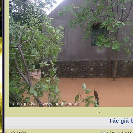
.
Tác giả b
TỪ KHÓA:
ĐÁNH GIÁ BÀI 