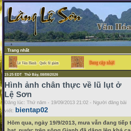
Trang nhất
15:25 EDT Thứ Bảy, 08/08/2026
Hình ảnh chân thực về lũ lụt ở
Lệ Sơn
Đăng lúc: Thứ năm - 19/09/2013 21:02 - Người đăng bài
bientap02
viết:
Hôm qua, ngày 19/9/2013, mưa vẫn đang tiếp 
hạt, nước trên sông Gianh đã dâng lên khá c