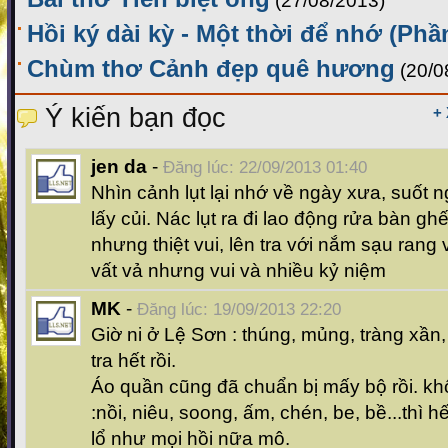
(27/08/2013)
Hồi ký dài kỳ - Một thời để nhớ (Phầ
Chùm thơ Cảnh đẹp quê hương
(20/0
Ý kiến bạn đọc
+
jen da
-
Đăng lúc: 22/09/2013 01:40
Nhìn cảnh lụt lại nhớ về ngày xưa, suốt 
lấy củi. Nác lụt ra đi lao động rửa bàn gh
nhưng thiệt vui, lên tra với nắm sạu rang v
vất vả nhưng vui và nhiều kỷ niệm
MK
-
Đăng lúc: 19/09/2013 22:20
Giờ ni ở Lệ Sơn : thúng, mủng, tràng xần, 
tra hết rồi.
Áo quần cũng đã chuẩn bị mấy bộ rồi. k
:nồi, niêu, soong, ấm, chén, be, bề...thì 
lổ như mọi hồi nữa mô.