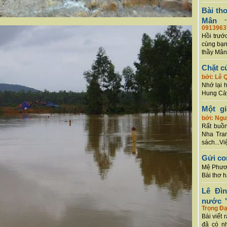
Bài th
Mân
0913963
Hồi trướ
cùng bạn
thầy Mân
Chặt c
bởi: Lê 
Nhớ lại 
Hung Cày
Một g
bởi: Ng
Rất buồn
Nha Tran
sách...Vi
Gửi co
Mệ Phươn
Bài thơ 
Lê Đì
nước "
Trọng Đạ
Bài viết 
đã có n