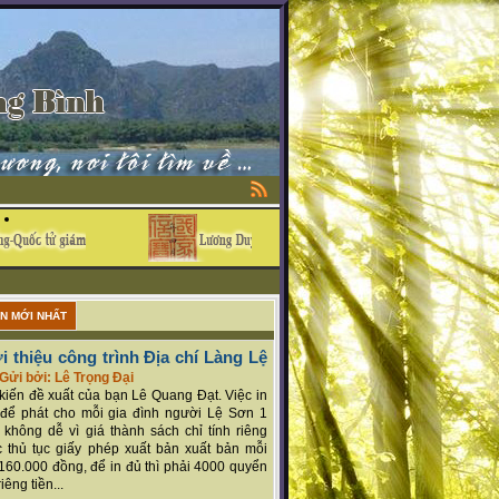
ẬN MỚI NHẤT
i thiệu công trình Địa chí Làng Lệ
Gửi bởi: Lê Trọng Đại
ý kiến đề xuất của bạn Lê Quang Đạt. Việc in
để phát cho mỗi gia đình người Lệ Sơn 1
 không dễ vì giá thành sách chỉ tính riêng
 thủ tục giấy phép xuất bản xuất bản mỗi
160.000 đồng, để in đủ thì phải 4000 quyển
iêng tiền...