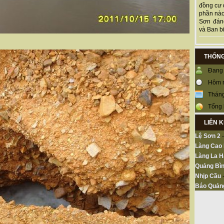
đồng cư 
phần nào
Sơn đán
và Ban bi
THỐNG
Đang 
Hôm 
Tháng
Tổng 
LIÊN 
Lệ Sơn 2
Làng Cao
Làng La H
Quảng Bìn
Nhịp Cầu
Báo Quản