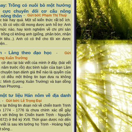
ay: Trồng cỏ nuôi bò một hướng
ch cực chuyển đổi cơ cấu nông
 nông thôn
-
Gửi bởi: Phạm Thị Thuỳ
 bài hay quá. Một số kiến thức rất bổ ích.
n, tôi có việc rất mong được anh hỗ trợ: Anh
mức nào, hay kinh nghiệm về chi phí sản
a trồng cỏ không anh (giống, phân bón, nhận
ới tiêu...). Anh có có thể cho tôi xin được
ện...
n - Làng theo đạo học
-
Gửi
ơng Xuân Trường
 cờ đọc lại bài viết của mình ở đây. (bài vết
 năm trước rồi) đọc bình luận của bạn Lâm
chuyện bạn đánh giá thế nào là quyền của
 có điều một thông tin bạn đưa ra không
c: Mình (Lương Xuân Trường) và bạn dồng
han Phương...
ột tư liệu Hán nôm về địa danh
n
-
Gửi bởi: Lê Trọng Đại
 lại thông tin đoạn nói về chiến tranh Trịnh
n 1774 - 1776 là chưa chính xác dễ gây
 với thông tin Chiến tranh Trịnh - Nguyễn
1672) ở thế kỷ XVII. Thời gian được nói đến
i viết là sau khi tướng họ Trịnh - Hoàng Ngũ
 sông...