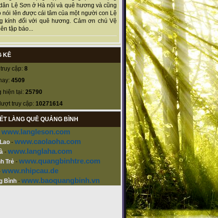
dân Lệ Sơn ở Hà nội và quê hương và cũng
 nói lên được cái tâm của một người con Lệ
g kính đối với quê hương. Cảm ơn chú Vệ
ên tập báo...
 KÊ
truy cập:
8
nay:
4509
 hiện tại:
25790
lượt truy cập:
10271614
KẾT LÀNG QUÊ QUẢNG BÌNH
www.langleson.com
-
www.caolaoha.com
 Lao
-
www.langlaha.com
à
-
www.quangbinhtre.com
h Trẻ
-
www.nhipcau.de
-
www.baoquangbinh.vn
g Bình
-