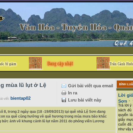
g mùa lũ lụt ở Lệ
BÌNH LU
Gửi bài viết qua email
In ra
Lời giớ
bientap02
ài viết:
Lưu bài viết này
Sơn
-
Trả lời 
sách đủ 
 8, trong 2 ngày qua (18 -19/09/2013) tại quê nhà Lệ Sơn đang
quyển là
bà con xa quê cùng hướng về quê hương trong mùa mưa bão khắc
giấy mực
ững bức ảnh về khung cảnh lũ lụt năm 2011 do phóng viên Lương
cuốn đã 
như vậy r