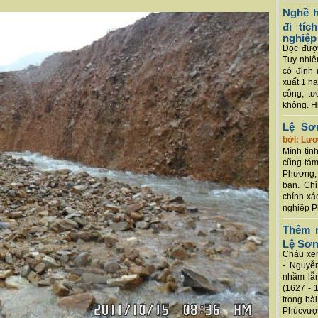
Nghề h
đi tí
nghiệp
Đọc được
Tuy nhiê
có định 
xuất 1 h
công, tư
không. Hi
Lệ Sơ
bởi: Lư
Mình tình
cũng tám
Phương, 
bạn. Chỉ
chính xá
nghiệp P
Thêm m
Lệ Sơ
Cháu xem
- Nguyễ
nhầm lẫn
(1627 - 
trong bà
Phúcvượt