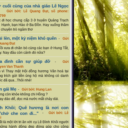
ơ cuối cùng của nhà giáo Lê Ngọc
-
Gửi bởi: Lê Quang Đạt, số phone:
799
c đi học chung cấp 3 ở huyện Quảng Trạch
 Hạnh, bạn Hào ở Ba Đồn. Hay xuống thăm
 chuyện trò ngâm thơ
ủi lèn, một kỷ niệm khó quên
-
Gửi
Quang Đạt
hồi xưa đi chăn bò cùng các bạn ở Hung Tắt,
. Nay đâu còn cảnh đó nữa?
ia đình cần sự giúp đỡ
-
Gửi
uyen Van Thanh
 vì Thay mặt Hội đồng hương Văn hoá tại
g trích gửi tiền ủng hộ mà không có danh
ệc đã qua...Thôi nhé!
n gái Mẹ
-
Gửi bởi: Hung Lan
g còn khỏe không chi Hồng ?
hay đáo để, đọc mà nước mắt chảy dài.
nh Khôi; Quê hương là nơi con
chở che con đi..."
-
Gửi bởi: Lê
i
rất là một lời tri ân với cụ Lê Đình Khôi người
hững hành động đẹp đóng góp cho cộng