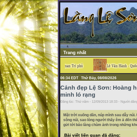
Trang nhất
06:34 EDT Thứ Bảy, 08/08/2026
Cảnh đẹp Lệ Sơn: Hoàng hô
minh ló rạng
Đăng lúc: Thứ năm - 12/09/2013 18:33 - Người đăng
Mặt trời xuống dần, núp mình sau dẫy núi
sông núi, sao lòng người thấy êm ả đến t
gửi tới báo làng chùm ảnh trong những kh
Bài viết liên quan đã đăng:
.