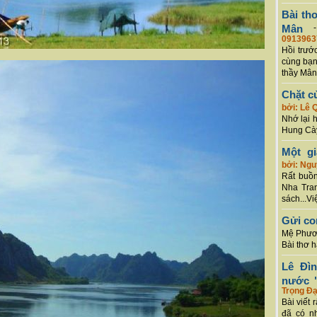
Bài th
Mân
0913963
Hồi trướ
cùng bạn
thầy Mân
Chặt c
bởi: Lê 
Nhớ lại 
Hung Cày
Một g
bởi: Ng
Rất buồn
Nha Tran
sách...Vi
Gửi co
Mệ Phươn
Bài thơ 
Lê Đì
nước "
Trọng Đạ
Bài viết 
đã có n