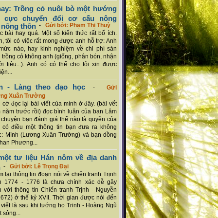
ay: Trồng cỏ nuôi bò một hướng
ch cực chuyển đổi cơ cấu nông
 nông thôn
-
Gửi bởi: Phạm Thị Thuỳ
 bài hay quá. Một số kiến thức rất bổ ích.
n, tôi có việc rất mong được anh hỗ trợ: Anh
mức nào, hay kinh nghiệm về chi phí sản
a trồng cỏ không anh (giống, phân bón, nhận
ới tiêu...). Anh có có thể cho tôi xin được
ện...
n - Làng theo đạo học
-
Gửi
ơng Xuân Trường
 cờ đọc lại bài viết của mình ở đây. (bài vết
 năm trước rồi) đọc bình luận của bạn Lâm
chuyện bạn đánh giá thế nào là quyền của
 có điều một thông tin bạn đưa ra không
c: Mình (Lương Xuân Trường) và bạn dồng
han Phương...
ột tư liệu Hán nôm về địa danh
n
-
Gửi bởi: Lê Trọng Đại
 lại thông tin đoạn nói về chiến tranh Trịnh
n 1774 - 1776 là chưa chính xác dễ gây
 với thông tin Chiến tranh Trịnh - Nguyễn
1672) ở thế kỷ XVII. Thời gian được nói đến
i viết là sau khi tướng họ Trịnh - Hoàng Ngũ
 sông...