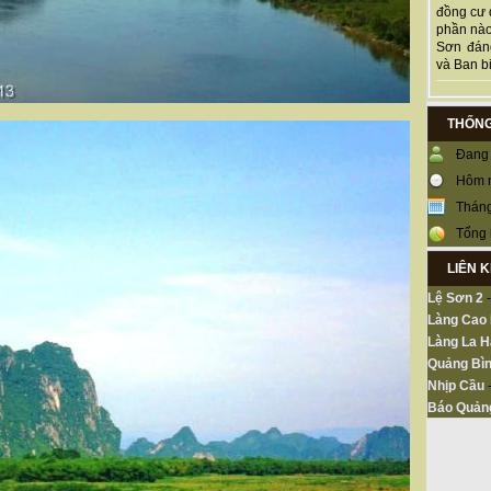
đồng cư 
phần nào
Sơn đán
và Ban bi
THỐNG
Đang 
Hôm 
Tháng
Tổng 
LIÊN 
Lệ Sơn 2
Làng Cao
Làng La H
Quảng Bìn
Nhịp Cầu
Báo Quản