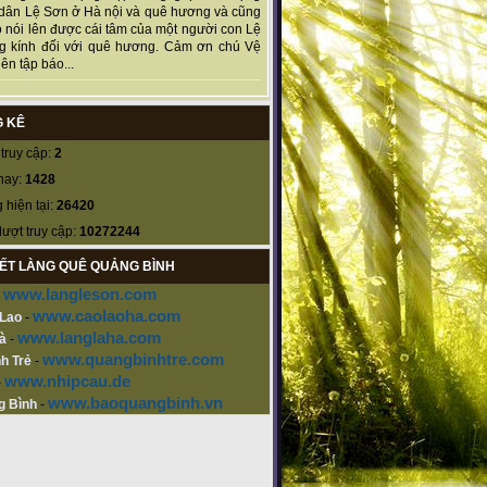
dân Lệ Sơn ở Hà nội và quê hương và cũng
 nói lên được cái tâm của một người con Lệ
g kính đối với quê hương. Cảm ơn chú Vệ
ên tập báo...
 KÊ
truy cập:
2
nay:
1428
 hiện tại:
26420
lượt truy cập:
10272244
KẾT LÀNG QUÊ QUẢNG BÌNH
www.langleson.com
-
www.caolaoha.com
 Lao
-
www.langlaha.com
à
-
www.quangbinhtre.com
h Trẻ
-
www.nhipcau.de
-
www.baoquangbinh.vn
g Bình
-