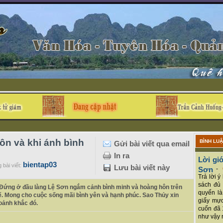
n và khi ánh bình
BÌNH LU
Gửi bài viết qua email
In ra
Lời giớ
bientap03
 bài viết:
Lưu bài viết này
Sơn
-
Trả lời 
sách đủ 
. Đứng ở đầu làng Lệ Sơn ngắm cảnh bình minh và hoàng hôn trên
quyển là
hế. Mong cho cuộc sống mãi bình yên và hạnh phúc. Sao Thủy xin
giấy mực
oảnh khắc đó.
cuốn đã 
như vậy r