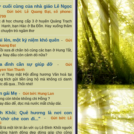
ơ cuối cùng của nhà giáo Lê Ngọc
-
Gửi bởi: Lê Quang Đạt, số phone:
799
c đi học chung cấp 3 ở huyện Quảng Trạch
 Hạnh, bạn Hào ở Ba Đồn. Hay xuống thăm
 chuyện trò ngâm thơ
ủi lèn, một kỷ niệm khó quên
-
Gửi
Quang Đạt
hồi xưa đi chăn bò cùng các bạn ở Hung Tắt,
. Nay đâu còn cảnh đó nữa?
ia đình cần sự giúp đỡ
-
Gửi
uyen Van Thanh
 vì Thay mặt Hội đồng hương Văn hoá tại
g trích gửi tiền ủng hộ mà không có danh
ệc đã qua...Thôi nhé!
n gái Mẹ
-
Gửi bởi: Hung Lan
g còn khỏe không chi Hồng ?
hay đáo để, đọc mà nước mắt chảy dài.
nh Khôi; Quê hương là nơi con
chở che con đi..."
-
Gửi bởi: Lê
i
rất là một lời tri ân với cụ Lê Đình Khôi người
hững hành động đẹp đóng góp cho cộng