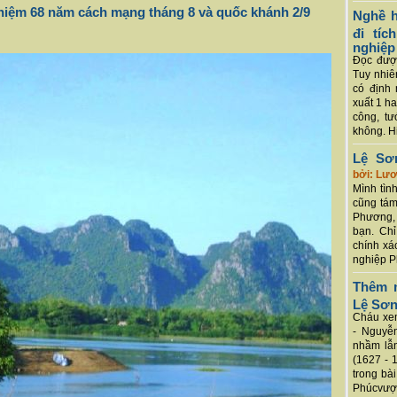
niệm 68 năm cách mạng tháng 8 và quốc khánh 2/9
Nghề h
đi tí
nghiệp
Đọc được
Tuy nhiê
có định 
xuất 1 h
công, tư
không. Hi
Lệ Sơ
bởi: Lư
Mình tình
cũng tám
Phương, 
bạn. Chỉ
chính xá
nghiệp P
Thêm m
Lệ Sơ
Cháu xem
- Nguyễ
nhầm lẫn
(1627 - 
trong bà
Phúcvượt