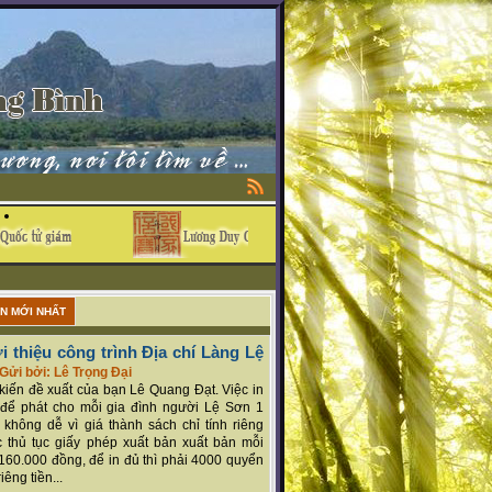
ẬN MỚI NHẤT
i thiệu công trình Địa chí Làng Lệ
Gửi bởi: Lê Trọng Đại
ý kiến đề xuất của bạn Lê Quang Đạt. Việc in
để phát cho mỗi gia đình người Lệ Sơn 1
 không dễ vì giá thành sách chỉ tính riêng
 thủ tục giấy phép xuất bản xuất bản mỗi
160.000 đồng, để in đủ thì phải 4000 quyển
iêng tiền...