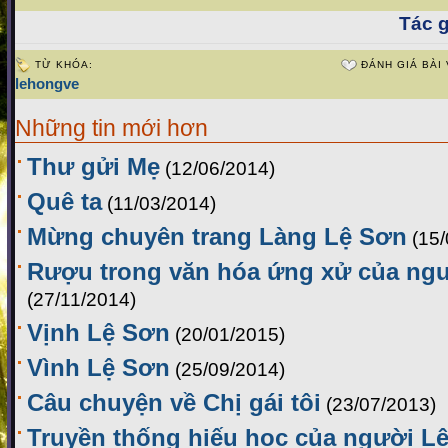
Tác g
TỪ KHÓA:
ĐÁNH GIÁ BÀI 
lehongve
Những tin mới hơn
Thư gửi Mẹ
(12/06/2014)
Quê ta
(11/03/2014)
Mừng chuyên trang Làng Lệ Sơn
(15
Rượu trong văn hóa ứng xử của ng
(27/11/2014)
Vịnh Lệ Sơn
(20/01/2015)
Vình Lệ Sơn
(25/09/2014)
Câu chuyện về Chị gái tôi
(23/07/2013)
Truyền thống hiếu học của người Lệ