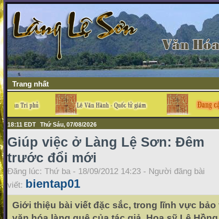
Trang nhất
18:11 EDT Thứ Sáu, 07/08/2026
Giúp việc ở Làng Lệ Sơn: Đêm
trước đổi mới
Đăng lúc: Thứ ba - 18/09/2012 14:23 - Người đăng bài
bientap01
viết:
Giới thiệu bài viết đặc sắc, trong lĩnh vực bả
văn hóa làng quê của tác giả. Họa sỹ Lê Hồng 