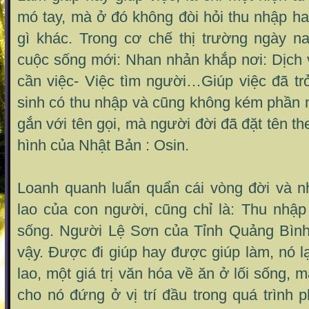
mó tay, mà ở đó không đòi hỏi thu nhập h
gì khác. Trong cơ chế thị trường ngày n
cuộc sống mới: Nhan nhản khắp nơi: Dịch 
cần việc- Việc tìm người…Giúp việc đã t
sinh có thu nhập và cũng không kém phần 
gắn với tên gọi, mà người đời đã đặt tên t
hình của Nhật Bản : Osin.
Loanh quanh luẩn quẩn cái vòng đời và 
lao của con người, cũng chỉ là: Thu nhập
sống. Người Lệ Sơn của Tỉnh Quảng Bình
vậy. Được đi giúp hay được giúp làm, nó lạ
lao, một giá trị văn hóa về ăn ở lối sống,
cho nó đứng ở vị trí đầu trong quá trình p