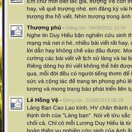
Em chừ mới biết tác giả, trượng Vệ còn tr
hay, về quê trượng nhé. em đăng ký vài h
trượng tha hồ viết. Nhìn trượng trong ảnh
Thượng phủ
-
Đăng lúc: 24/09/2012 11:54
Nghe tin Duy Hiếu bận nghiên cứu sinh th
mạng mà net ri hè, nhiều bài viết rất hay,
lời dẫn hay không chê vào đâu được. Mo
cường các bài viết về lịch sử làng và lai 
Riêng dòng họ thì viết không thể hêt được 
qua, mỗi đời đều có người tiếng thơm để 
sức và cộng tác để trang tin phong phú l
tượng và mong trang báo phát triển liên t
Lê Hồng Vệ
-
Đăng lúc: 21/09/2012 08:29
Làng Bạn Cao Lao kính. HV chân thành 
thịnh tình của "Làng bạn". Nói về tửu sắ
chối cả. Chỉ có mỗi Lương Duy Hiếu là từ 
hoàn thiện vụ nghiên cứu sinh của Anh ấ