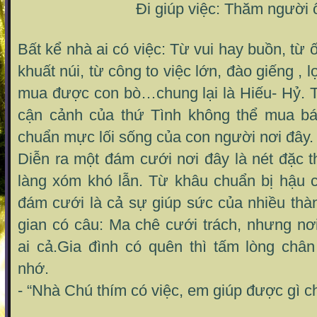
Đi giúp việc: Thăm người
Bất kể nhà ai có việc: Từ vui hay buồn, từ
khuất núi, từ công to việc lớn, đào giếng , 
mua được con bò…chung lại là Hiếu- Hỷ. Th
cận cảnh của thứ Tình không thể mua bá
chuẩn mực lối sống của con người nơi đây.
Diễn ra một đám cưới nơi đây là nét đặc 
làng xóm khó lẫn. Từ khâu chuẩn bị hậu c
đám cưới là cả sự giúp sức của nhiều thà
gian có câu: Ma chê cưới trách, nhưng nơi
ai cả.Gia đình có quên thì tấm lòng châ
nhớ.
- “Nhà Chú thím có việc, em giúp được gì c