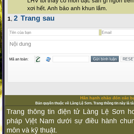
LHV tôi thấy có món đặc sản gì ngon trê
xơi hết. Anh bảo anh khun lắm.
2
Trang sau
1
,
Mã an toàn:
Hân hạnh chào đón các bạ
Bản quyền thuộc về Làng Lệ Sơn. Trang thông tin này là t
Trang thông tin điện tử Làng Lệ Sơn ho
pháp Vịệt Nam dưới sự điều hành chu
môn và kỹ thuật.