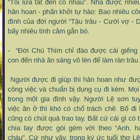
“Tối lửa tắt đèn có nhau”. Nhà được nhiề
hân hoan - phấn khởi tự hào: Bao nhiêu côn
đình của đời người “Tậu trâu - Cưới vợ - D
bấy nhiêu tình cảm gắn bó.
- “Đời Chú Thím chỉ đào được cái giếng
con đến nhà ăn sáng vô lèn để làm ràn trâu 
Người được đi giúp thì hân hoan như đượ
công việc và chuẩn bị dụng cụ đi kèm. Mọi
trong một gia đình vậy. Người Lệ sơn t
việc ăn ở thì khó có chổ trách chê. Bố đi
cũng có chút quà trao tay. Bất cứ cái gì có 
chia tay được gói gém với theo “Anh. 
cháu”. Cứ như vậy, trong ký ức tuổi thơ 