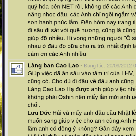
quý hóa bên NET rồi, không để các Anh 
nặng nhọc đâu, các Anh chỉ ngồi ngắm và
sơn hạnh phúc lắm. Đến hôm nay trang ti
đi sâu đi sát với quê hương, cũng là cũn
giúp đỡ nhiều. Hi vọng những người "Ô si
nhau ở đâu đó bữa cho ra trò, nhất định 
cám ơn các Anh nhiều
Làng bạn Cao Lao
-
Đăng lúc: 20/09/2012 
Giúp việc đã ăn sâu vào tâm trí của LHV,
cũng có. Cho dù đi đâu về đâu anh cũng 
Làng Cao Lao Hạ được anh giúp việc nhi
không phải Oshin nên mấy lần mời anh u
chối.
Lưu Đức Hải và mấy anh đầu cầu Nhật lễ
muốn sang giúp việc cho anh cùng Anh H
lắm anh có đồng ý không? Gần đây xem n