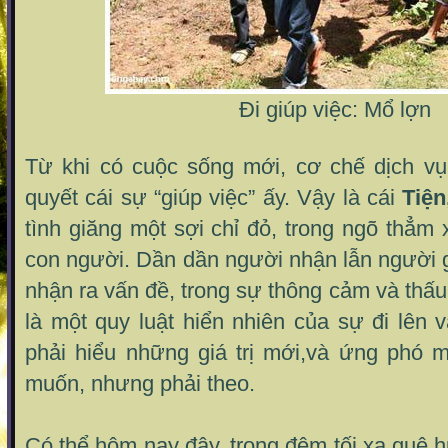
Đi giúp việc: Mổ lợn
Từ khi có cuộc sống mới, cơ chế dịch vụ
quyết cái sự “giúp việc” ấy. Vậy là cái
Tiện
tình giăng một sợi chỉ đỏ, trong ngõ thẳm
con người. Dần dần người nhận lẫn người 
nhận ra vấn đề, trong sự thông cảm và thấu
là một quy luật hiển nhiên của sự đi lên 
phải hiểu những giá trị mới,và ứng phó 
muốn, nhưng phải theo.
Có thể hôm nay đây, trong đêm tối xa quê