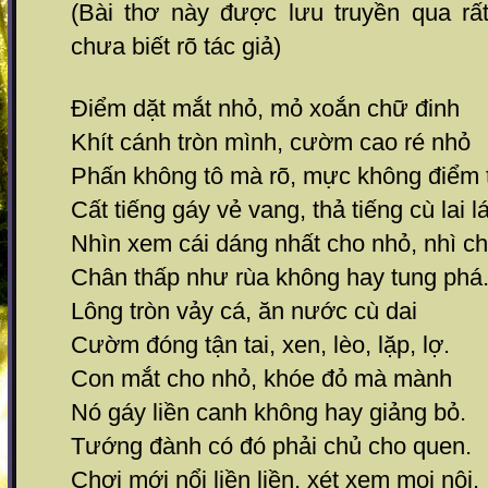
(Bài thơ này được lưu truyền qua rất
chưa biết rõ tác giả)
Điểm dặt mắt nhỏ, mỏ xoắn chữ đinh
Khít cánh tròn mình, cườm cao ré nhỏ
Phấn không tô mà rõ, mực không điểm 
Cất tiếng gáy vẻ vang, thả tiếng cù lai l
Nhìn xem cái dáng nhất cho nhỏ, nhì ch
Chân thấp như rùa không hay tung phá
Lông tròn vảy cá, ăn nước cù dai
Cườm đóng tận tai, xen, lèo, lặp, lợ.
Con mắt cho nhỏ, khóe đỏ mà mành
Nó gáy liền canh không hay giảng bỏ.
Tướng đành có đó phải chủ cho quen.
Chơi mới nổi liền liền, xét xem mọi nội.