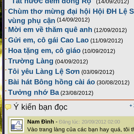
"Tát nước đêm đồng Rọ"
(14/09/2012)
Chùm thơ mừng đại hội Hội ĐH Lệ 
vùng phụ cận
(14/09/2012)
Mời em về thăm quê anh
(12/09/2012)
Gửi em, cô gái Cao Lao
(11/09/2012)
Hoa tặng em, cô giáo
(10/09/2012)
Trường Làng
(04/09/2012)
Tôi yêu Làng Lệ Sơn
(03/09/2012)
Bài hát Bông hồng cài áo
(30/08/2012)
Tưởng nhớ Ba
(23/08/2012)
Ý kiến bạn đọc
+
Nam Đình
-
Đăng lúc: 20/09/2012 02:00
Vào trang làng của các bạn hay quá, tôi t