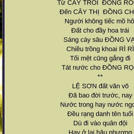
Từ CÂY TRÔI ĐỒNG R
Đến CÂY THỊ ĐỒNG CH
Người không tiếc mồ hô
Đất cho đầy hoa trái
Sáng cày sâu ĐỒNG VẠ
Chiều trồng khoai RÌ RÌ
Tối mệt cũng gắng đi
Tát nước cho ĐỒNG RỌ.
**
LỆ SƠN đất văn võ
Đã bao đời trước, nay
Nước trong hay nước ngo
Đều rạng danh tên tuổi
Dù đi vào quân đội
Hay ở lại hậu phương