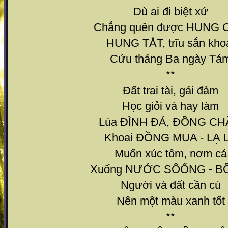
Dù ai đi biệt xứ
Chẳng quên được HUNG 
HUNG TẮT, trĩu sắn kho
Cứu tháng Ba ngày Tá
**
Đất trai tài, gái đảm
Học giỏi và hay làm
Lúa ĐÌNH ĐÁ, ĐỒNG C
Khoai ĐỒNG MUA - LẠ 
Muốn xúc tôm, nơm cá
Xuống NƯỚC SÔỐNG - B
Người và đất cần cù
Nên một màu xanh tốt
**