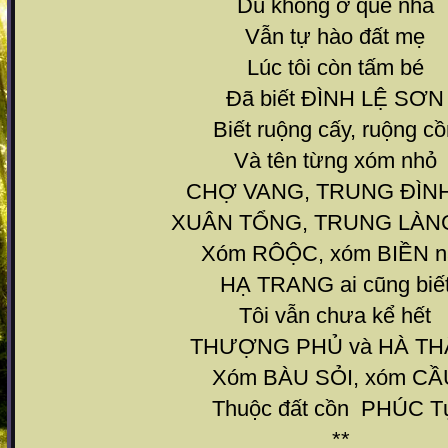
Dù không ở quê nhà
Vẫn tự hào đất mẹ
Lúc tôi còn tấm bé
Đã biết ĐÌNH LỆ SƠN
Biết ruộng cấy, ruộng cồ
Và tên từng xóm nhỏ
CHỢ VANG, TRUNG ĐÌNH
XUÂN TỔNG, TRUNG LÀNG
Xóm RÔỘC, xóm BIỀN n
HẠ TRANG ai cũng biế
Tôi vẫn chưa kể hết
THƯỢNG PHỦ và HÀ TH
Xóm BÀU SỎI, xóm CẦ
Thuộc đất cồn PHÚC T
**