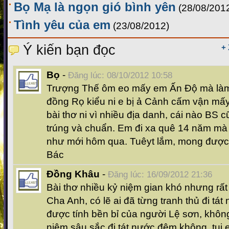
Bọ Mạ là ngọn gió bình yên
(28/08/201
Tình yêu của em
(23/08/2012)
Ý kiến bạn đọc
+
Bọ
-
Đăng lúc: 08/10/2012 10:58
Trượng Thế ôm eo mấy em Ấn Độ mà làm
đồng Rọ kiểu ni e bị ả Cảnh cấm vận mấy
bài thơ ni vì nhiều địa danh, cái nào BS cũ
trúng và chuẩn. Em đi xa quê 14 năm mà 
như mới hôm qua. Tuêyt lắm, mong được
Bác
Đồng Khâu
-
Đăng lúc: 16/09/2012 21:36
Bài thơ nhiều kỷ niệm gian khó nhưng rất
Cha Anh, có lẽ ai đã từng tranh thủ đi tá
được tính bền bỉ của người Lệ sơn, khôn
niệm sâu sắc đi tát nước đêm không, tui e 