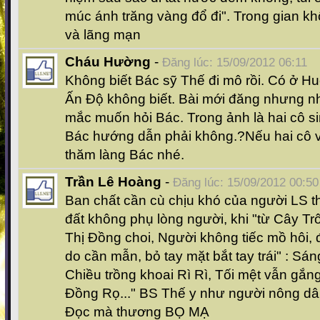
múc ánh trăng vàng đổ đi". Trong gian kh
và lãng mạn
Cháu Hường
-
Đăng lúc: 15/09/2012 06:11
Không biết Bác sỹ Thế đi mô rồi. Có ở Hu
Ấn Độ không biết. Bài mới đăng nhưng nh
mắc muốn hỏi Bác. Trong ảnh là hai cô s
Bác hướng dẫn phải không.?Nếu hai cô 
thăm làng Bác nhé.
Trần Lê Hoàng
-
Đăng lúc: 15/09/2012 00:50
Ban chất cần cù chịu khó của người LS t
đất không phụ lòng người, khi "từ Cây T
Thị Đồng choi, Người không tiếc mồ hôi, đ
do cần mẫn, bỏ tay mặt bắt tay trái" : Sá
Chiều trồng khoai Rì Rì, Tối mệt vẫn gắn
Đồng Rọ..." BS Thế y như người nông d
Đọc mà thương BỌ MẠ