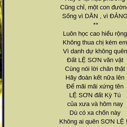
Cũng chỉ, một con đườn
Sống vì DÂN , vì ĐẢN
**
Luôn học cao hiểu rộng
Không thua chị kém e
Vì danh dự không quê
Đất LỆ SƠN văn vật
Cùng nói lời chân thật
Hãy đoàn kết nữa lên
Để mãi mãi xứng tên
LỆ SƠN đất Kỳ Tú
của xưa và hôm nay
Dù có xa chốn này
Không ai quên SƠN LỆ !