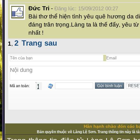
Đức Tri
-
Đăng lúc: 15/09/2012 00:27
Bài thơ thể hiện tình yêu quê hương da d
đáng trân trọng.Làng ta là thế đấy, yêu từ
nhất !
2
Trang sau
1
,
Mã an toàn:
Hân hạnh chào đón các bạ
Bản quyền thuộc về Làng Lệ Sơn. Trang thông tin này là t