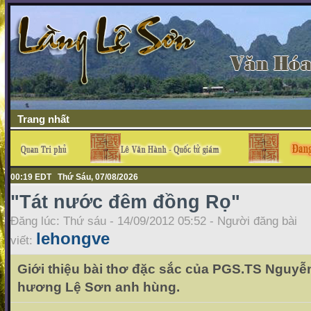
Trang nhất
00:19 EDT Thứ Sáu, 07/08/2026
"Tát nước đêm đồng Rọ"
Đăng lúc: Thứ sáu - 14/09/2012 05:52 - Người đăng bài
lehongve
viết:
Giới thiệu bài thơ đặc sắc của PGS.TS Nguyễ
hương Lệ Sơn anh hùng.