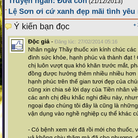
Truyện ngắn: Đứa con
(21/12/2013)
Lệ Sơn ơi cứ xanh đẹp mãi tình yêu
Ý kiến bạn đọc
+
Độc giả
-
Đăng lúc: 27/02/2014 05:16
Nhân ngày Thầy thuốc xin kính chúc các
đình sức khỏe, hạnh phúc và thành đạt !
chị luôn vượt qua khó khăn trước mắt, p
đồng được hưởng thêm nhiều nhiều hơn 
hạnh phúc trên thế gian tươi đẹp của chú
cũng xin chia sẻ lời dạy của Tiền nhân về 
các anh chị đều khắc nghi điều này, như
ngoại đạo chúng tôi đây là cũng là những 
vận dụng vào nghề nghiệp cụ thể khác củ
- Có bệnh xem xét đã rồi mới cho thuốc, 
vả không chịu thăm mà đã cho phương, đó 