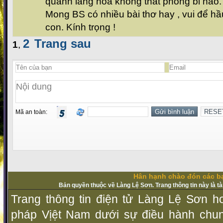
quanh lẵng hoa không thất phong bi nào.
Mong BS có nhiều bài thơ hay , vui để h
con. Kính trọng !
2
Trang sau
1
,
Mã an toàn:
Hân hạnh chào đón các bạ
Bản quyền thuộc về Làng Lệ Sơn. Trang thông tin này là t
Trang thông tin điện tử Làng Lệ Sơn ho
pháp Vịệt Nam dưới sự điều hành chu