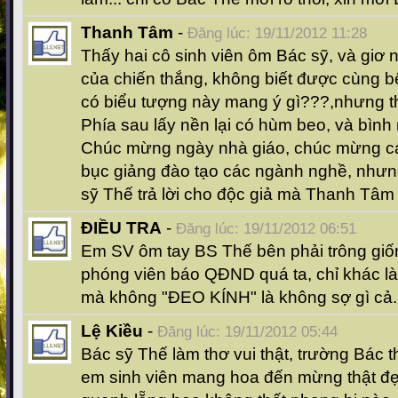
Thanh Tâm
-
Đăng lúc: 19/11/2012 11:28
Thấy hai cô sinh viên ôm Bác sỹ, và giơ 
của chiến thắng, không biết được cùng b
có biểu tượng này mang ý gì???,nhưng th
Phía sau lấy nền lại có hùm beo, và bình 
Chúc mừng ngày nhà giáo, chúc mừng c
bục giảng đào tạo các ngành nghề, nhưn
sỹ Thế trả lời cho độc giả mà Thanh Tâm 
ĐIỀU TRA
-
Đăng lúc: 19/11/2012 06:51
Em SV ôm tay BS Thế bên phải trông giố
phóng viên báo QĐND quá ta, chỉ khác 
mà không "ĐEO KÍNH" là không sợ gì cả.
Lệ Kiều
-
Đăng lúc: 19/11/2012 05:44
Bác sỹ Thế làm thơ vui thật, trường Bác th
em sinh viên mang hoa đến mừng thật đẹp,