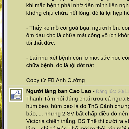
khi mắc bệnh phải nhờ đến mình liền nghĩ
không chịu chữa hết lòng, đó là tội hẹp hò
- Thấy kẻ mồ côi goá bụa, người hiền, c
ốm đau cho là chữa mất công vô ích không
tội thất đức.
- Lại như xét bệnh còn lơ mơ, sức học c
chữa bệnh, đó là tội dốt nát
Copy từ FB Anh Cường
Người làng ban Cao Lao
-
Đăng lúc: 20/1
Thanh Tâm nói đúng chai rượu cá ngựa
hùm beo, hùm beo là do ThS Cảnh chưng 
báo, ... nhưng 2 SV bất chấp điều đó nên
Victoria chiến thắng, BS Thế thì cười ra
lắm... chỉ có Bác Thế mới rõ thôi, xin mời 