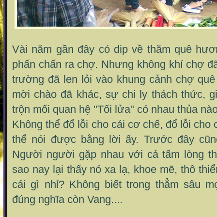
Vài năm gần đây có dip về thăm quê hươ
phấn chấn ra chợ. Nhưng không khí chợ đã 
trường đã len lỏi vào khung cảnh chợ qu
mời chào đã khác, sự chi ly thách thức, 
trộn mối quan hệ "Tối lửa" có nhau thủa nào
Không thể đổ lỗi cho cái cơ chế, đổ lỗi cho
thể nói được bằng lời ấy. Trước đây cũn
Người người gặp nhau với cả tấm lòng t
sao nay lại thấy nó xa lạ, khoe mẽ, thô thi
cái gì nhỉ? Không biết trong thẳm sâu 
đúng nghĩa còn Vang....