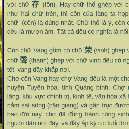
存
với chữ
(tồn). Hay chữ thổ ghép với
như hai chữ trên, thì cồn của làng ta họ
chữ (cồn) là đúng nhất. Chữ thổ là ý, còn
đều là mượn âm. Tất cả đều có nghĩa là nổi 
荣
Còn chữ Vang gồm có chữ
(vinh) ghép 
聲
chữ
(thanh) ghép với chữ vinh đều có ng
tốt, vang dậy khắp nơi.
Chợ cồn Vang hay chợ Vang đều là một chợ
huyện Tuyên hóa, tỉnh Quảng bình. Chợ 
làng, khu vực chính trị, kinh tế, văn hóa xã
nằm sát sông (cận giang) và gần trục đườn
bao đời nay, chợ đã đồng hành cùng sin
người dân nơi đây, và đầy ắp ký ức tuổi thơ