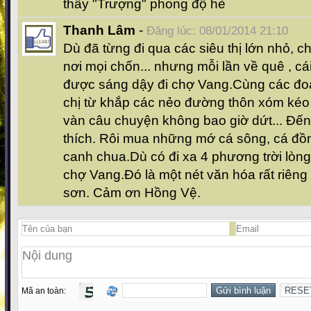
thấy "Trượng" phong độ hè
Thanh Lâm
-
Đăng lúc: 08/01/2014 21:10
Dù đã từng đi qua các siêu thị lớn nhỏ, c
nơi mọi chốn... nhưng mỗi lần về quê , cá
được sáng dậy đi chợ Vang.Cùng các đo
chị từ khắp các nẻo đường thôn xóm kéo
vàn câu chuyện không bao giờ dứt... Đế
thích. Rôi mua những mớ cá sông, cá đồ
canh chua.Dù có đi xa 4 phương trời lòng
chợ Vang.Đó là một nét văn hóa rất riêng
sơn. Cảm ơn Hồng Vệ.
Mã an toàn: