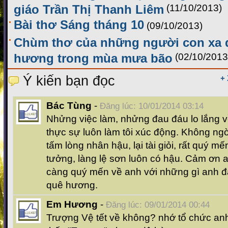
giáo Trần Thị Thanh Liêm
(11/10/2013)
Bài thơ Sáng tháng 10
(09/10/2013)
Chùm thơ của những người con xa 
hương trong mùa mưa bão
(02/10/2013
Ý kiến bạn đọc
+
Bác Tùng
-
Đăng lúc: 10/01/2014 03:14
Nhửng việc làm, nhửng đau đáu lo lắng 
thực sự luôn làm tôi xúc động. Không ng
tấm lòng nhân hậu, lại tài giỏi, rất quý m
tưởng, làng lệ sơn luôn có hậu. Cảm ơn 
càng quý mến về anh với những gì anh đ
quê hương.
Em Hương
-
Đăng lúc: 09/01/2014 00:44
Trượng Vệ tết về không? nhớ tổ chức an