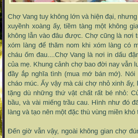
Chợ Vang tuy không lớn và hiện đại, nhưng 
xuyềnh xoàng ấy, tiềm tàng một không gi
không lẫn vào đâu được. Chợ cũng là nơi tr
xóm làng để thăm nom khi xóm làng có m
cháu ốm đau....Chợ Vang là nơi in dấu đậ
của mẹ. Khung cảnh chợ bao đời nay vẫn l
đầy ắp nghĩa tình (mua mớ bán mớ). Nói đ
cháo múc. Ấy vậy mà cái chợ nhỏ xinh ấy, l
tặng dù những thứ vật chất rất bé nhỏ: C
bầu, và vài miếng trầu cau. Hình như đó đ
làng và tạo nên một đặc thù vùng miền khó 
Đến giờ vẫn vậy, ngoài không gian chợ đú