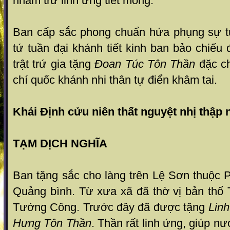
nhẫm trứ linh ứng tiết mông.
Ban cấp sắc phong chuẩn hứa phụng sự tứ
tứ tuần đại khánh tiết kinh ban bảo chiếu
trật trứ gia tặng
Đoan Túc Tôn Thần
đặc c
chí quốc khánh nhi thân tự điển khâm tai.
Khải Định cửu niên thất nguyệt nhị thập 
TẠM DỊCH NGHĨA
Ban tặng sắc cho làng trên Lệ Sơn thuộc 
Quảng bình. Từ xưa xã đã thờ vị bản th
Tướng Công. Trước đây đã được tặng
Lin
Hưng Tôn Thần
. Thần rất linh ứng, giúp n