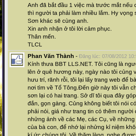
Anh đã bắt đầu 1 việc mà trước mắt nếu
thì người ta phải làm nhiều lắm. Hy vọng
Sơn khác sẽ cùng anh.
Xin anh nhận ở tôi lời cảm phục.
Thân mến.
TLCL
Phan Văn Thành
-
Đăng lúc: 07/08/2012 10
Kính thưa BBT LLS.NET. Tôi cũng là ngườ
lên ở quê hương này, ngày nào tôi củng 
hưu trí, rãnh rỗi, tôi lại lấy trang web để
nơi tìm về Tổ Tông.Đến giờ này tôi vẫn c
sơn lại có hai trang. Sở dĩ tôi qua đây góp
đắn, gọn gàng. Củng không biết tôi nói có
phải nói, giá như trang tin có thêm người
nhửng ảnh về các Mẹ, các Cụ, về những n
của bà con, để nhớ lại nhửng kỉ niệm khô
kí ức chúng tôi. Về thăm làng, nghe được