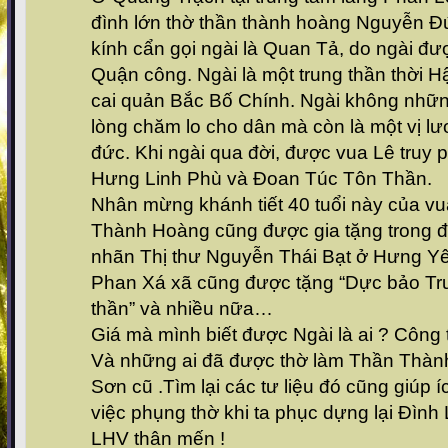
đình lớn thờ thần thành hoàng Nguyễn Đ
kính cẩn gọi ngài là Quan Tả, do ngài đ
Quận công. Ngài là một trung thần thời 
cai quản Bắc Bố Chính. Ngài không những
lòng chăm lo cho dân mà còn là một vị lươn
đức. Khi ngài qua đời, được vua Lê truy
Hưng Linh Phù và Đoan Túc Tôn Thần.
Nhân mừng khánh tiết 40 tuổi này của vu
Thành Hoàng cũng được gia tặng trong đ
nhãn Thị thư Nguyễn Thái Bạt ở Hưng Yê
Phan Xá xã cũng được tặng “Dực bảo Tr
thần” và nhiều nữa…
Giá mà mình biết được Ngài là ai ? Công
Và những ai đã được thờ làm Thần Thàn
Sơn cũ .Tìm lại các tư liệu đó cũng giúp 
việc phụng thờ khi ta phục dựng lại Đình
LHV thân mến !