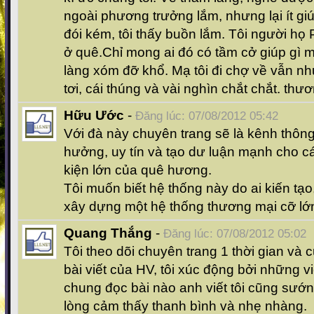
ngoài phương trưởng lắm, nhưng lại ít gi
đói kém, tôi thấy buồn lắm. Tôi người họ 
ở quê.Chỉ mong ai đó có tầm cở giúp gì m
làng xóm đỡ khổ. Mạ tôi đi chợ về vẫn n
tơi, cái thúng và vài nghìn chắt chắt. thư
Hữu Ước
-
Đăng lúc: 07/08/2012 05:42
Với đà này chuyên trang sẽ là kênh thông
hưởng, uy tín và tạo dư luận mạnh cho c
kiện lớn của quê hương.
Tôi muốn biết hệ thống này do ai kiến tạo
xây dựng một hệ thống thương mại cỡ lớn
Quang Thắng
-
Đăng lúc: 07/08/2012 05:02
Tôi theo dõi chuyên trang 1 thời gian và
bài viết của HV, tôi xúc động bởi những v
chung đọc bài nào anh viết tôi cũng sướ
lòng cảm thấy thanh bình và nhẹ nhàng.