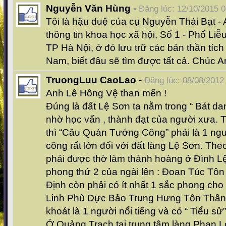
Nguyễn Văn Hùng
-
Đăng lúc: 12/10/2015 0
Tôi là hậu duệ của cụ Nguyễn Thái Bạt - 
thông tin khoa học xã hội, Số 1 - Phố Liễ
TP Hà Nội, ở đó lưu trữ các bản thần tích
Nam, biết đâu sẽ tìm được tất cả. Chúc 
TruongLuu CaoLao
-
Đăng lúc: 08/08/2012
Anh Lê Hồng Vệ than mến !
Đúng là đất Lệ Sơn ta nằm trong “ Bát d
nhờ học vấn , thành đạt của người xưa. 
thì “Câu Quán Tướng Công” phải là 1 ngườ
công rất lớn đối với đất làng Lệ Sơn. The
phải được thờ làm thành hoàng ở Đình L
phong thứ 2 của ngài lên : Đoan Túc Tôn 
Định còn phải có ít nhất 1 sắc phong cho 
Linh Phù Dực Bảo Trung Hưng Tôn Thần”
khoát là 1 người nổi tiếng và có “ Tiểu sử
Ở Quảng Trạch tại trung tâm làng Phan 