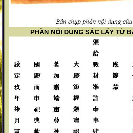
PHẦN NỘI DUNG SẮC LẤY TỪ 