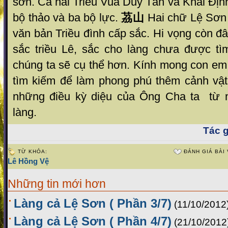
sơn. Cả hai Triều Vua Duy Tân và Khải Địn
bộ thảo và ba bộ lực.
茘山
Hai chữ Lệ Sơn đ
văn bản Triều đình cấp sắc. Hi vọng còn 
sắc triều Lê, sắc cho làng chưa được tìm
chúng ta sẽ cụ thể hơn. Kính mong con em 
tìm kiếm để làm phong phú thêm cảnh vậ
những điều kỳ diệu của Ông Cha ta từ 
làng.
Tác g
TỪ KHÓA:
ĐÁNH GIÁ BÀI 
Lê Hồng Vệ
Những tin mới hơn
Làng cả Lệ Sơn ( Phần 3/7)
(11/10/2012
Làng cả Lệ Sơn ( Phần 4/7)
(21/10/2012