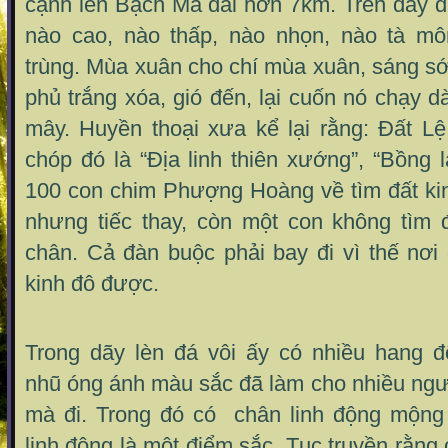
cạnh lèn Bạch Mã dài hơn 7km. Trên dãy đ
nào cao, nào thấp, nào nhọn, nào tà mô
trùng. Mùa xuân cho chí mùa xuân, sáng s
phủ trắng xóa, gió đến, lại cuốn nó chạy d
mây. Huyền thoại xưa kể lại rằng: Đất L
chóp đó là “Địa linh thiên xướng”, “Bồng l
100 con chim Phượng Hoàng về tìm đất kin
nhưng tiếc thay, còn một con không tìm
chân. Cả đàn buộc phải bay đi vì thế nơi
kinh đô được.
Trong dãy lèn đá vôi ấy có nhiều hang 
nhũ óng ánh màu sắc đã làm cho nhiều ngư
mà đi. Trong đó có chân linh động mộng
linh động là một điểm sắc. Tục truyền rằng c