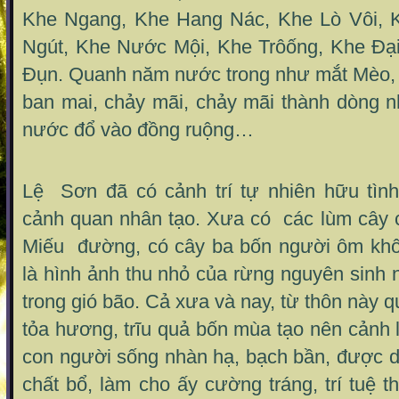
Khe Ngang, Khe Hang Nác, Khe Lò Vôi,
Ngút, Khe Nước Mội, Khe Trôống, Khe Đạ
Đụn. Quanh năm nước trong như mắt Mèo,
ban mai, chảy mãi, chảy mãi thành dòng n
nước đổ vào đồng ruộng…
Lệ Sơn đã có cảnh trí tự nhiên hữu tình
cảnh quan nhân tạo. Xưa có các lùm cây 
Miếu đường, có cây ba bốn người ôm khô
là hình ảnh thu nhỏ của rừng nguyên sinh n
trong gió bão. Cả xưa và nay, từ thôn này q
tỏa hương, trĩu quả bốn mùa tạo nên cảnh 
con người sống nhàn hạ, bạch bần, được d
chất bổ, làm cho ấy cường tráng, trí tuệ 