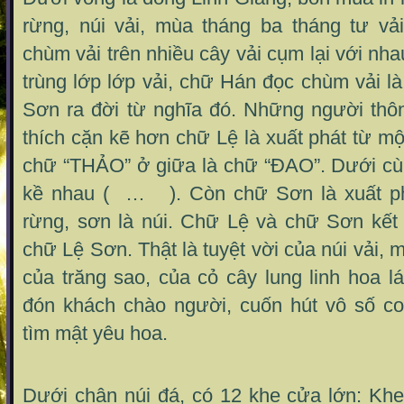
rừng, núi vải, mùa tháng ba tháng tư vải
chùm vải trên nhiều cây vải cụm lại với nhau
trùng lớp lớp vải, chữ Hán đọc chùm vải là
Sơn ra đời từ nghĩa đó. Những người thô
thích cặn kẽ hơn chữ Lệ là xuất phát từ mộ
chữ “THẢO” ở giữa là chữ “ĐAO”. Dưới cù
kề nhau ( … ). Còn chữ Sơn là xuất ph
rừng, sơn là núi. Chữ Lệ và chữ Sơn kết
chữ Lệ Sơn. Thật là tuyệt vời của núi vải, 
của trăng sao, của cỏ cây lung linh hoa lá
đón khách chào người, cuốn hút vô số c
tìm mật yêu hoa.
Dưới chân núi đá, có 12 khe cửa lớn: Khe