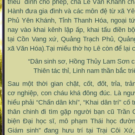
triều đình cho phép, cha Lê Văn Khanh ch
Hành đưa gia đình và các môn đệ từ xã Y
Phủ Yên Khánh, Tỉnh Thanh Hóa, ngoại tứ
nay vào khai kênh lập ấp, khai tấu điền bộ
tại Cồn Vang xứ, Quảng Trạch Phủ, Quảng
xã Văn Hóa).Tại miếu thờ họ Lê còn để lại c
“Dân sinh sơ, Hồng Thủy Lam Sơn c
Thiên tác thỉ, Linh nam thần bắc tr
Sau một thời gian chặt, cốt, đốt, trỉa, t
cơ nghiệp, con cháu khá đông đúc. Là ngư
hiểu phải “Chấn dân khí”, “Khai dân trí” cố t
thân chinh đi tìm gặp người bạn cũ Trần
biện Đại học sĩ, mô phạm Thái học đư
Giám sinh” đang hưu trí tại Trại Côi X