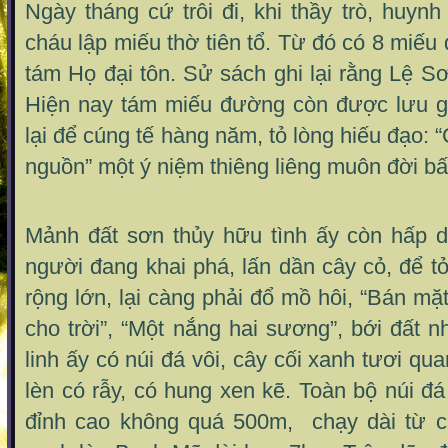
Ngày tháng cứ trôi đi, khi thầy trò, huynh
cháu lập miếu thờ tiên tổ. Từ đó có 8 miế
tám Họ đại tôn. Sử sách ghi lại rằng Lệ Sơ
Hiện nay tám miếu đường còn được lưu giữ
lại để cúng tế hàng năm, tỏ lòng hiếu đạo:
nguồn” một ý niệm thiêng liêng muôn đời bất
Mảnh đất sơn thủy hữu tình ấy còn hấp 
người đang khai phá, lấn dần cây cỏ, để t
rộng lớn, lại càng phải đổ mồ hôi, “Bán mặ
cho trời”, “Một nắng hai sương”, bới đất n
linh ấy có núi đá vôi, cây cối xanh tươi q
lèn có rẫy, có hung xen kẽ. Toàn bộ núi đá
đỉnh cao không quá 500m, chạy dài từ c