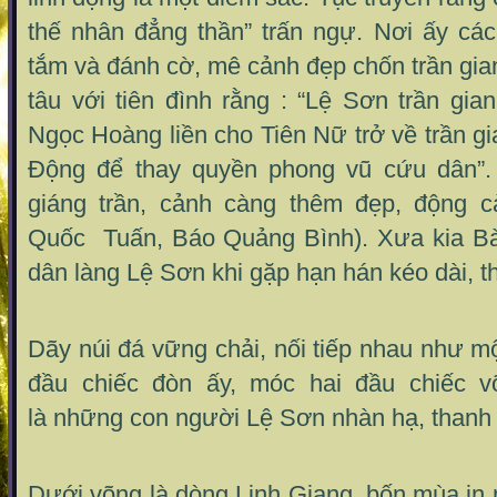
thế nhân đẳng thần” trấn ngự. Nơi ấy cá
tắm và đánh cờ, mê cảnh đẹp chốn trần gia
tâu với tiên đình rằng : “Lệ Sơn trần gi
Ngọc Hoàng liền cho Tiên Nữ trở về trần gi
Động để thay quyền phong vũ cứu dân”.
giáng trần, cảnh càng thêm đẹp, động c
Quốc Tuấn, Báo Quảng Bình). Xưa kia Bà
dân làng Lệ Sơn khi gặp hạn hán kéo dài, th
Dãy núi đá vững chải, nối tiếp nhau như mộ
đầu chiếc đòn ấy, móc hai đầu chiếc v
là những con người Lệ Sơn nhàn hạ, thanh l
Dưới võng là dòng Linh Giang, bốn mùa in n