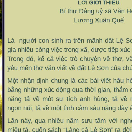
LỜI GIỚI THIỆU
Bí thư Đảng uỷ xã Văn H
Lương Xuân Quế
Là người con sinh ra trên mãnh đất Lệ Sơ
gia nhiều công việc trong xã, được tiếp xúc
Trong đó, kể cả việc trò chuyện về thơ, 
yêu mến thơ văn viết về đất Lệ Sơn của chú
Một nhận định chung là các bài viết hầu h
bằng những xúc động qua thời gian, thắm 
nặng tả về một sự tích anh hùng, tả về
ngọn núi, tả về một tình cảm sâu nặng dày 
Lần này, qua nhiều năm sưu tầm với ngh
miêu tả, cuốn sách “Làng cả Lệ Sơn” ra đời