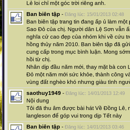
Lẻ loi chỉ một góc trời riêng anh.
Ban biên tập
-
Đăng lúc: 15/01/2013 02:48
Ban biên tập trang tin đang ấp ủ làm một
Sao Đỏ của chị. Người dân Lệ Sơn vẫn ấ
nghĩa cử cao đẹp của nhóm khi về cứu trợ 
hồng thủy năm 2010. Ban biên tập đã gửi e
cung cấp trong mục bình luận. Mong sớ
hồi từ chị.
Nhân dịp đầu năm mới, thay mặt bà con
Đỏ một năm mới sức khỏe, thành công v
vùng đất nghèo khó nhưng giàu tình ngườ
saothuy1949
-
Đăng lúc: 14/01/2013 12:49
Nội dung
Tôi đã thu âm được bài hát Về Đồng Lê,
langleson để góp vui trong dịp Tết này
Ban biên tập
-
Đăng lúc: 14/01/2013 03:46