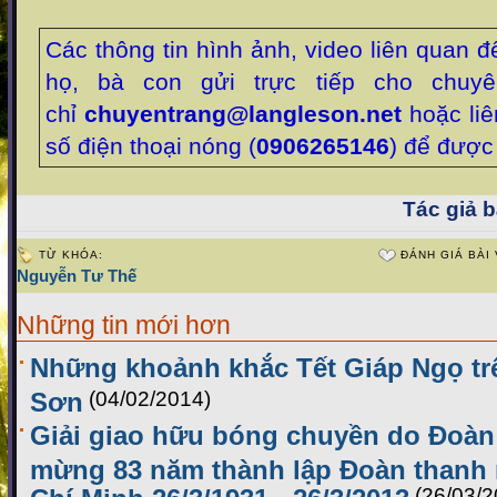
Các thông tin hình ảnh, video liên quan 
họ, bà con gửi trực tiếp cho chuyê
chỉ
chuyentrang@langleson.net
hoặc liê
số điện thoại nóng (
0906265146
) để được 
Tác giả bà
TỪ KHÓA:
ĐÁNH GIÁ BÀI 
Nguyễn Tư Thế
Những tin mới hơn
Những khoảnh khắc Tết Giáp Ngọ t
Sơn
(04/02/2014)
Giải giao hữu bóng chuyền do Đoàn 
mừng 83 năm thành lập Đoàn thanh 
Chí Minh 26/3/1931 - 26/3/2013
(26/03/2