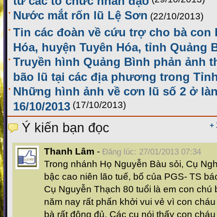
Nước mắt rốn lũ Lệ Sơn
(22/10/2013)
Tin các đoàn về cứu trợ cho bà con
Hóa, huyện Tuyên Hóa, tỉnh Quảng 
Truyền hình Quảng Bình phản ảnh thô
bão lũ tại các địa phương trong Tỉn
Những hình ảnh về cơn lũ số 2 ở là
16/10/2013
(17/10/2013)
Ý kiến bạn đọc
+
Thanh Lâm
-
Đăng lúc: 27/01/2013 07:34
Trong nhánh Họ Nguyễn Bàu sỏi, Cụ Ngh
bậc cao niên lão tuế, bố của PGS- TS b
Cụ Nguyễn Thạch 80 tuổi là em con chú 
năm nay rất phấn khởi vui vẻ vì con cháu
bà rất đông đủ. Các cụ nói thấy con chá