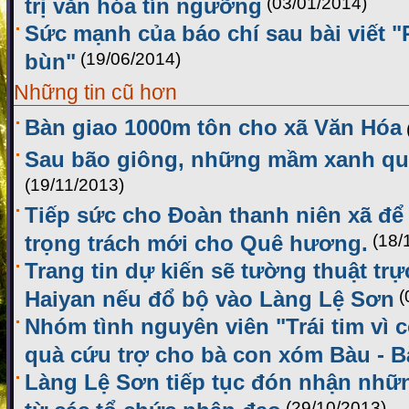
trị văn hóa tín ngưỡng
(03/01/2014)
Sức mạnh của báo chí sau bài viết 
bùn"
(19/06/2014)
Những tin cũ hơn
Bàn giao 1000m tôn cho xã Văn Hóa
Sau bão giông, những mầm xanh q
(19/11/2013)
Tiếp sức cho Đoàn thanh niên xã đ
trọng trách mới cho Quê hương.
(18/
Trang tin dự kiến sẽ tường thuật trự
Haiyan nếu đổ bộ vào Làng Lệ Sơn
(
Nhóm tình nguyên viên "Trái tim vì 
quà cứu trợ cho bà con xóm Bàu - B
Làng Lệ Sơn tiếp tục đón nhận nhữ
từ các tổ chức nhân đạo
(29/10/2013)