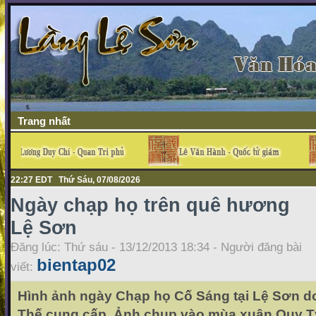
Trang nhất
22:27 EDT Thứ Sáu, 07/08/2026
Ngày chạp họ trên quê hương
Lệ Sơn
Đăng lúc: Thứ sáu - 13/12/2013 18:34 - Người đăng bài
bientap02
viết:
Hình ảnh ngày Chạp họ Cố Sáng tại Lệ Sơn d
Thế cung cấp. Ảnh chụp vào mùa xuân Quy T