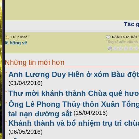
Tác g
TỪ KHÓA:
ĐÁNH GIÁ BÀI 
lê hồng vệ
Tổng số điểm của bài v
Những tin mới hơn
Anh Lương Duy Hiền ở xóm Bàu đột 
(01/04/2016)
Thư mời khánh thành Chùa quê hư
Ông Lê Phong Thủy thôn Xuân Tổng,
tai nạn đường sắt
(15/04/2016)
Khánh thành và bổ nhiệm trụ trì ch
(06/05/2016)