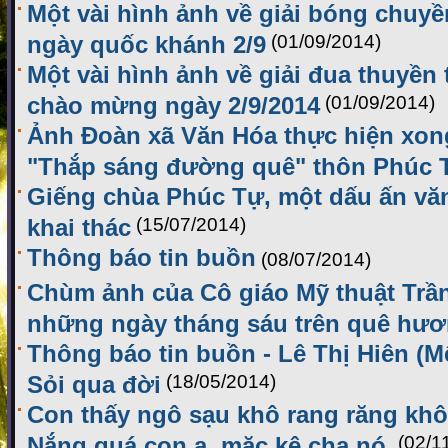
Một vài hình ảnh về giải bóng chu
ngày quốc khánh 2/9
(01/09/2014)
Một vài hình ảnh về giải đua thuyền
chào mừng ngày 2/9/2014
(01/09/2014)
Ảnh Đoàn xã Văn Hóa thực hiện xon
"Thắp sáng đường quê" thôn Phúc 
Giếng chùa Phúc Tự, một dấu ấn vă
khai thác
(15/07/2014)
Thông báo tin buồn
(08/07/2014)
Chùm ảnh của Cô giáo Mỹ thuật Trầ
những ngày tháng sáu trên quê hư
Thông báo tin buồn - Lê Thị Hiên (M
Sỏi qua đời
(18/05/2014)
Con thấy ngô sạu khô rang răng khô
Nắng quá con ạ, mặc kệ cha nó.
(02/1