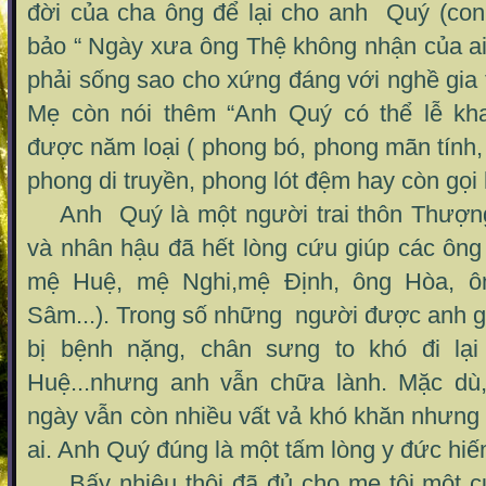
đời của cha ông để lại cho anh Quý (co
bảo “ Ngày xưa ông Thệ không nhận của ai
phải sống sao cho xứng đáng với nghề gia 
Mẹ còn nói thêm “Anh Quý có thể lễ kha
được năm loại ( phong bó, phong mãn tính, 
phong di truyền, phong lót đệm hay còn gọi 
Anh Quý là một người trai thôn Thượng
và nhân hậu đã hết lòng cứu giúp các ông
mệ Huệ, mệ Nghi,mệ Định, ông Hòa, ô
Sâm...). Trong số những người được anh g
bị bệnh nặng, chân sưng to khó đi lạ
Huệ...nhưng anh vẫn chữa lành. Mặc dù
ngày vẫn còn nhiều vất vả khó khăn nhưng
ai. Anh Quý đúng là một tấm lòng y đức hiế
Bấy nhiêu thôi đã đủ cho mẹ tôi một c