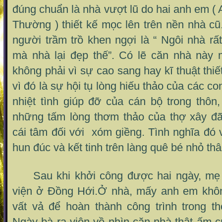
đúng chuẩn là nhà vượt lũ do hai anh em (
Thường ) thiết kế mọc lên trên nền nhà c
người trầm trồ khen ngợi là “ Ngôi nhà rất
mà nhà lại đẹp thế”. Có lẽ căn nhà này
không phải vì sự cao sang hay kĩ thuật thi
vì đó là sự hội tụ lòng hiếu thảo của các 
nhiệt tình giúp đỡ của cán bộ trong thôn
những tấm lòng thơm thảo của thợ xây đã
cái tâm đối với xóm giềng. Tình nghĩa đó
hun đúc và kết tinh trên làng quê bé nhỏ th
Sau khi khởi công được hai ngày, mẹ t
viện ở Đồng Hới.Ở nhà, mấy anh em khô
vất vả để hoàn thành công trình trong th
Ngày bà ra viện về nhìn căn nhà thật ấm 