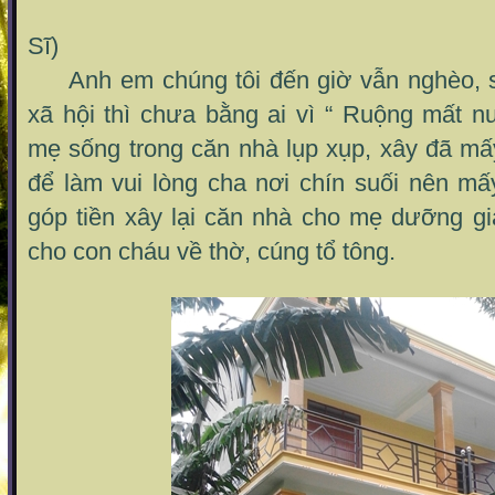
( Thơ Trần
Sĩ)
Anh em chúng tôi đến giờ vẫn nghèo, 
xã hội thì chưa bằng ai vì “ Ruộng mất n
mẹ sống trong căn nhà lụp xụp, xây đã m
để làm vui lòng cha nơi chín suối nên m
góp tiền xây lại căn nhà cho mẹ dưỡng gi
cho con cháu về thờ, cúng tổ tông.