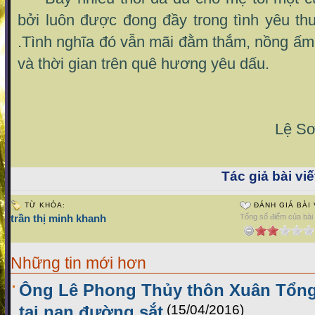
bởi luôn được đong đầy trong tình yêu t
.Tình nghĩa đó vẫn mãi đằm thắm, nồng ấm
và thời gian trên quê hương yêu dấu.
Lệ Sơn, ngày 30/
Tác giả bài viế
TỪ KHÓA:
ĐÁNH GIÁ BÀI 
trần thị minh khanh
Tổng số điểm của bài v
Những tin mới hơn
Ông Lê Phong Thủy thôn Xuân Tổng,
tai nạn đường sắt
(15/04/2016)