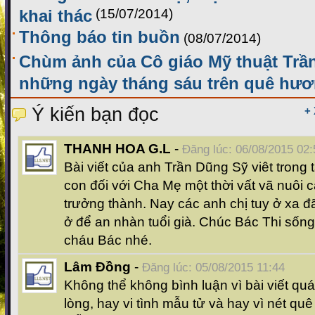
khai thác
(15/07/2014)
Thông báo tin buồn
(08/07/2014)
Chùm ảnh của Cô giáo Mỹ thuật Trầ
những ngày tháng sáu trên quê hư
Ý kiến bạn đọc
+
THANH HOA G.L
-
Đăng lúc: 06/08/2015 02:
Bài viết của anh Trần Dũng Sỹ viêt trong
con đối với Cha Mẹ một thời vất vã nuôi 
trưởng thành. Nay các anh chị tuy ở xa 
ở để an nhàn tuổi già. Chúc Bác Thi sốn
cháu Bác nhé.
Lâm Đồng
-
Đăng lúc: 05/08/2015 11:44
Không thể không bình luận vì bài viết quá
lòng, hay vi tình mẫu tử và hay vì nét quê