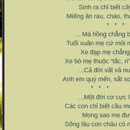
Sinh ra chỉ biết cấy, 
Miếng ăn rau, cháo, tháng n
* * *
... Má hồng chẳng biết p
Tuổi xuân mẹ cứ mỏi mòn tr
Xe đạp mẹ chẳng biết
Xe bò mẹ thuộc “tắc, rì” mẹ
...Cả đời vất vả nuôi
Anh em quý mến, sắt son ng
* * *
...Một đời cơ cực long
Các con chỉ biết cầu mong đ
Mong sao mẹ được thả
Sống lâu con cháu có nơi 