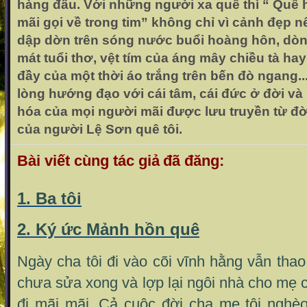
hàng đầu. Với những người xa quê thì “ Quê
mãi gọi về trong tim” không chỉ vì cảnh đẹp n
dập dờn trên sóng nước buổi hoàng hôn, dò
mát tuổi thơ, vệt tím của áng mây chiều tà h
đầy của một thời áo trắng trên bến đò ngang.
lòng hướng đạo với cái tâm, cái đức ở đời và
hóa của mọi người mãi được lưu truyền từ đờ
của người Lệ Sơn quê tôi.
Bài viết cùng tác giả
đã đăng:
1. Ba tôi
2. Ký ức Mảnh hồn quê
Ngày cha tôi đi vào cõi vĩnh hằng vẫn thao
chưa sửa xong và lợp lại ngôi nhà cho mẹ c
đi mãi mãi. Cả cuộc đời cha mẹ tôi nghèo