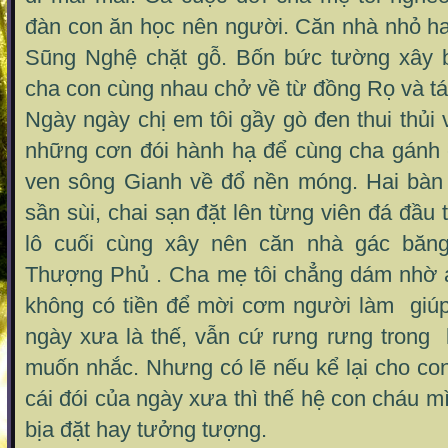
đàn con ăn học nên người. Căn nhà nhỏ hai
Sũng Nghệ chặt gỗ. Bốn bức tường xây 
cha con cùng nhau chở về từ đồng Rọ và táp
Ngày ngày chị em tôi gầy gò đen thui thủi 
những cơn đói hành hạ để cùng cha gánh c
ven sông Gianh về đổ nền móng. Hai bàn
sần sùi, chai sạn đặt lên từng viên đá đầu 
lô cuối cùng xây nên căn nhà gác băn
Thượng Phủ . Cha mẹ tôi chẳng dám nhờ a
không có tiền để mời cơm người làm giúp
ngày xưa là thế, vẫn cứ rưng rưng trong 
muốn nhắc. Nhưng có lẽ nếu kể lại cho co
cái đói của ngày xưa thì thế hệ con cháu m
bịa đặt hay tưởng tượng.