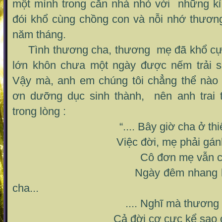
một mình trong căn nhà nhỏ với những k
đói khổ cùng chồng con và nỗi nhớ thươn
năm tháng.
Tình thương cha, thương mẹ đã khổ cực 
lớn khôn chưa một ngày được nếm trải s
Vậy mà, anh em chúng tôi chẳng thể nào
ơn dưỡng dục sinh thành, nên anh trai 
trong lòng :
“.... Bây giờ cha ở thiên
Việc đời, mẹ phải gánh man
Cô đơn mẹ vẫn chung
Ngày đêm nhang khói, ng
cha...
.... Nghĩ mà thương mẹ b
Cả đời cơ cực kể sao cho