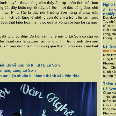
anh huyền thoại, lòng cảm thấy ấm áp, thân tình biết bao
Nghề h
g đất đầy khắc nghiệt này. Lệ Sơn, nơi đâu cũng đẹp,
chỗ
đi tí
 mạc. Phía Tây là dãy núi Trường Sơn hùng vĩ chạy dài,
nghiệp
anh lịch sử, lững lờ những con đò êm ả trôi trên làn nước
Đọc được
Tuy nhiê
đẹp, thật hiền hòa, nên thơ, quả là xứng với bao lời ca ngợi
có định 
xuất 1 h
công, tư
, đã tổ chức đêm Dạ hội văn nghệ mừng Lệ Sơn có cầu và
không. Hi
hệ thuật của làng xóm rực rỡ lung linh trong ánh đèn sân
múa làm náo nức thêm cho vùng quê thanh bình này
Tạm biệt
Lệ Sơ
.
bởi: Lư
Mình tình
cũng tám
Phương, 
ệu đỏ về ủng hộ lũ lụt tại Lệ Sơn
bạn. Chỉ
ửi tặng Làng Lệ Sơn
chính xá
ân sự kiện chuẩn bị khánh thành cầu Văn Hóa
nghiệp P
Thêm m
Lệ Sơ
Cháu xem
- Nguyễ
nhầm lẫn
(1627 - 
trong bà
Phúcvượt