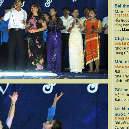
Bài th
Mân
0913963
Hồi trướ
cùng bạn
thầy Mân
Chặt c
bởi: Lê 
Nhớ lại 
Hung Cày
Một g
bởi: Ng
Rất buồn
Nha Tran
sách...Vi
Gửi co
Mệ Phươn
Bài thơ 
Lê Đì
nước "
Trọng Đạ
Bài viết 
đã có n