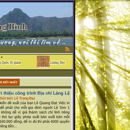
ẬN MỚI NHẤT
i thiệu công trình Địa chí Làng Lệ
Gửi bởi: Lê Trọng Đại
ý kiến đề xuất của bạn Lê Quang Đạt. Việc in
để phát cho mỗi gia đình người Lệ Sơn 1
 không dễ vì giá thành sách chỉ tính riêng
 thủ tục giấy phép xuất bản xuất bản mỗi
160.000 đồng, để in đủ thì phải 4000 quyển
iêng tiền...