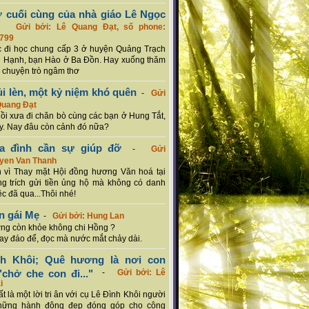
ơ cuối cùng của nhà giáo Lê Ngọc
-
Gửi bởi: Lê Quang Đạt, số phone:
799
c đi học chung cấp 3 ở huyện Quảng Trạch
 Hạnh, bạn Hào ở Ba Đồn. Hay xuống thăm
 chuyện trò ngâm thơ
ủi lèn, một kỷ niệm khó quên
-
Gửi
Quang Đạt
hồi xưa đi chăn bò cùng các bạn ở Hung Tắt,
. Nay đâu còn cảnh đó nữa?
ia đình cần sự giúp đỡ
-
Gửi
uyen Van Thanh
 vì Thay mặt Hội đồng hương Văn hoá tại
g trích gửi tiền ủng hộ mà không có danh
ệc đã qua...Thôi nhé!
n gái Mẹ
-
Gửi bởi: Hung Lan
g còn khỏe không chi Hồng ?
hay đáo để, đọc mà nước mắt chảy dài.
nh Khôi; Quê hương là nơi con
chở che con đi..."
-
Gửi bởi: Lê
i
rất là một lời tri ân với cụ Lê Đình Khôi người
hững hành động đẹp đóng góp cho cộng