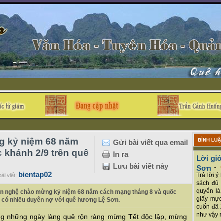
g kỷ niệm 68 năm
BÌNH LU
Gửi bài viết qua email
 khánh 2/9 trên quê
In ra
Lời giớ
Lưu bài viết này
Sơn
-
bientap02
Trả lời 
ài viết:
sách đủ 
quyển là
ăn nghệ chào mừng kỷ niệm 68 năm cách mạng tháng 8 và quốc
giấy mực
i có nhiều duyên nợ với quê hương Lệ Sơn.
cuốn đã 
như vậy r
ng những ngày làng quê rộn ràng mừng Tết độc lập, mừng