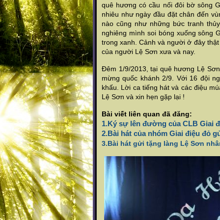
quê hương có cầu nối đôi bờ sông Gi
nhiêu như ngày đầu đặt chân đến vùn
nào cũng như những bức tranh thủy
nghiêng mình soi bóng xuống sông Gi
trong xanh. Cảnh và người ở đây thật 
của người Lệ Sơn xưa và nay.
Đêm 1/9/2013, tại quê hương Lệ Sơn
mừng quốc khánh 2/9. Với 16 đội ng
khấu. Lời ca tiếng hát và các điệu 
Lệ Sơn và xin hẹn gặp lại !
Bài viết liên quan đã đăng:
1.Ký sự lên đường của CLB Giai đi
2.Bài hát của nhóm Giai điệu đỏ g
3.Bài hát gửi tặng làng Lệ Sơn nh