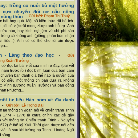
ay: Trồng cỏ nuôi bò một hướng
ch cực chuyển đổi cơ cấu nông
 nông thôn
-
Gửi bởi: Phạm Thị Thuỳ
 bài hay quá. Một số kiến thức rất bổ ích.
n, tôi có việc rất mong được anh hỗ trợ: Anh
mức nào, hay kinh nghiệm về chi phí sản
a trồng cỏ không anh (giống, phân bón, nhận
ới tiêu...). Anh có có thể cho tôi xin được
ện...
n - Làng theo đạo học
-
Gửi
ơng Xuân Trường
 cờ đọc lại bài viết của mình ở đây. (bài vết
 năm trước rồi) đọc bình luận của bạn Lâm
chuyện bạn đánh giá thế nào là quyền của
 có điều một thông tin bạn đưa ra không
c: Mình (Lương Xuân Trường) và bạn dồng
han Phương...
ột tư liệu Hán nôm về địa danh
n
-
Gửi bởi: Lê Trọng Đại
 lại thông tin đoạn nói về chiến tranh Trịnh
n 1774 - 1776 là chưa chính xác dễ gây
 với thông tin Chiến tranh Trịnh - Nguyễn
1672) ở thế kỷ XVII. Thời gian được nói đến
i viết là sau khi tướng họ Trịnh - Hoàng Ngũ
 sông...