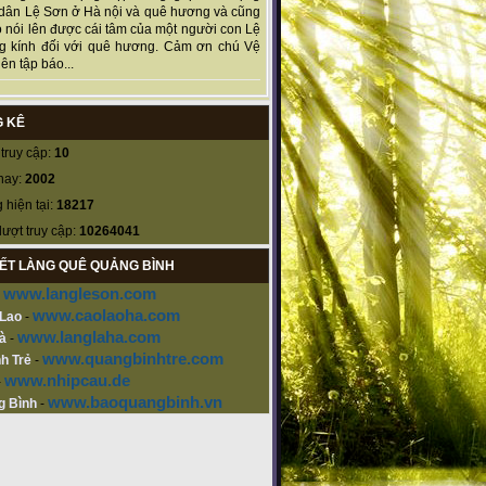
dân Lệ Sơn ở Hà nội và quê hương và cũng
 nói lên được cái tâm của một người con Lệ
g kính đối với quê hương. Cảm ơn chú Vệ
ên tập báo...
 KÊ
truy cập:
10
nay:
2002
 hiện tại:
18217
lượt truy cập:
10264041
KẾT LÀNG QUÊ QUẢNG BÌNH
www.langleson.com
-
www.caolaoha.com
 Lao
-
www.langlaha.com
à
-
www.quangbinhtre.com
h Trẻ
-
www.nhipcau.de
-
www.baoquangbinh.vn
g Bình
-