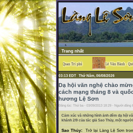
Trang nhất
03:13 EDT Thứ Năm, 06/08/2026
Dạ hội văn nghệ chào mừn
cách mạng tháng 8 và quốc
hương Lệ Sơn
Đăng lúc: Thứ ba - 03/09/2013 18:29 - Người đăng b
Cảm xúc và những hình ảnh đêm dạ hội v
khánh 2/9 của tác giả Sao Thủy, một ngườ
Sao Thủy:
Trở lại Làng Lệ Sơn tro