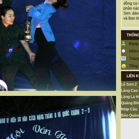
đồng cư 
phần nào
Sơn đán
và Ban bi
THỐNG
Đang 
Hôm 
Tháng
Tổng 
LIÊN 
Lệ Sơn 2
Làng Cao
Làng La H
Quảng Bìn
Nhịp Cầu
Báo Quản