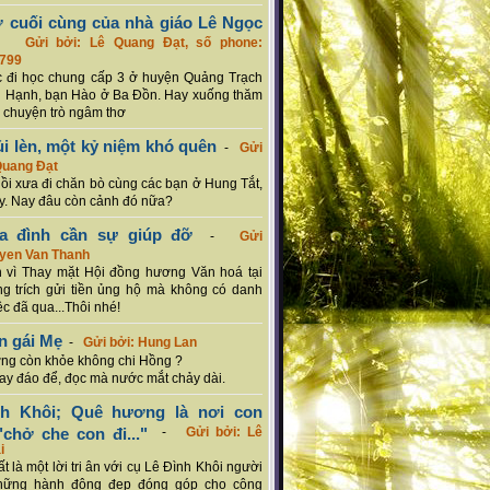
ơ cuối cùng của nhà giáo Lê Ngọc
-
Gửi bởi: Lê Quang Đạt, số phone:
799
c đi học chung cấp 3 ở huyện Quảng Trạch
 Hạnh, bạn Hào ở Ba Đồn. Hay xuống thăm
 chuyện trò ngâm thơ
ủi lèn, một kỷ niệm khó quên
-
Gửi
Quang Đạt
hồi xưa đi chăn bò cùng các bạn ở Hung Tắt,
. Nay đâu còn cảnh đó nữa?
ia đình cần sự giúp đỡ
-
Gửi
uyen Van Thanh
 vì Thay mặt Hội đồng hương Văn hoá tại
g trích gửi tiền ủng hộ mà không có danh
ệc đã qua...Thôi nhé!
n gái Mẹ
-
Gửi bởi: Hung Lan
g còn khỏe không chi Hồng ?
hay đáo để, đọc mà nước mắt chảy dài.
nh Khôi; Quê hương là nơi con
chở che con đi..."
-
Gửi bởi: Lê
i
rất là một lời tri ân với cụ Lê Đình Khôi người
hững hành động đẹp đóng góp cho cộng