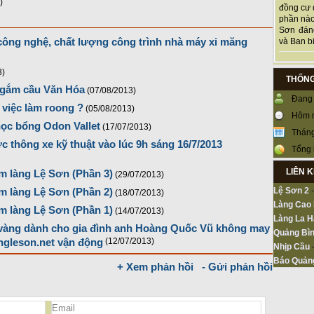
)
đồng cư 
phần nào
Sơn đán
công nghệ, chất lượng công trình nhà máy xi măng
và Ban bi
3)
THỐNG
ngắm cầu Văn Hóa
(07/08/2013)
Đang 
việc làm roong ?
(05/08/2013)
Hôm 
ọc bổng Odon Vallet
(17/07/2013)
Tháng
 thông xe kỹ thuật vào lúc 9h sáng 16/7/2013
Tổng 
LIÊN 
m làng Lệ Sơn (Phần 3)
(29/07/2013)
Lệ Sơn 2
m làng Lệ Sơn (Phần 2)
(18/07/2013)
Làng Cao
m làng Lệ Sơn (Phần 1)
(14/07/2013)
Làng La H
vàng dành cho gia đình anh Hoàng Quốc Vũ không may
Quảng Bìn
ngleson.net vận động
(12/07/2013)
Nhịp Cầu
Báo Quản
+ Xem phản hồi
- Gửi phản hồi