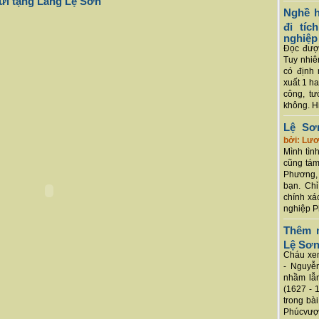
gửi tặng Làng Lệ Sơn
Nghề h
đi tí
nghiệp
Đọc được
Tuy nhiê
có định 
xuất 1 h
công, tư
không. Hi
Lệ Sơ
bởi: Lư
Mình tình
cũng tám
Phương, 
bạn. Chỉ
chính xá
nghiệp P
Thêm m
Lệ Sơ
Cháu xem
- Nguyễ
nhầm lẫn
(1627 - 
trong bà
Phúcvượt