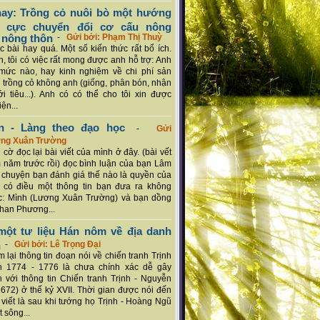
ay: Trồng cỏ nuôi bò một hướng
ch cực chuyển đổi cơ cấu nông
 nông thôn
-
Gửi bởi: Phạm Thị Thuỳ
 bài hay quá. Một số kiến thức rất bổ ích.
n, tôi có việc rất mong được anh hỗ trợ: Anh
mức nào, hay kinh nghiệm về chi phí sản
a trồng cỏ không anh (giống, phân bón, nhận
ới tiêu...). Anh có có thể cho tôi xin được
ện...
n - Làng theo đạo học
-
Gửi
ơng Xuân Trường
 cờ đọc lại bài viết của mình ở đây. (bài vết
 năm trước rồi) đọc bình luận của bạn Lâm
chuyện bạn đánh giá thế nào là quyền của
 có điều một thông tin bạn đưa ra không
c: Mình (Lương Xuân Trường) và bạn dồng
han Phương...
ột tư liệu Hán nôm về địa danh
n
-
Gửi bởi: Lê Trọng Đại
 lại thông tin đoạn nói về chiến tranh Trịnh
n 1774 - 1776 là chưa chính xác dễ gây
 với thông tin Chiến tranh Trịnh - Nguyễn
1672) ở thế kỷ XVII. Thời gian được nói đến
i viết là sau khi tướng họ Trịnh - Hoàng Ngũ
 sông...