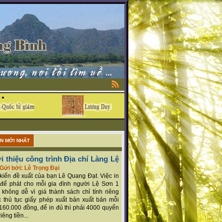
ẬN MỚI NHẤT
i thiệu công trình Địa chí Làng Lệ
Gửi bởi: Lê Trọng Đại
ý kiến đề xuất của bạn Lê Quang Đạt. Việc in
để phát cho mỗi gia đình người Lệ Sơn 1
 không dễ vì giá thành sách chỉ tính riêng
 thủ tục giấy phép xuất bản xuất bản mỗi
160.000 đồng, để in đủ thì phải 4000 quyển
iêng tiền...