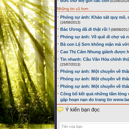
Bức thư Mẹ gửi các con
(01/06/2014
Những tin cũ hơn
Phóng sự ảnh: Khảo sát quy mô, 
(16/08/2013)
Bác Ương đã đi thật rồi !
(08/08/201
Phóng sự ảnh: Về quê đi chợ và 
Bà con Lệ Sơn không mặn mà với 
Cao Thị Cẩm Nhung giành được h
Tin nhanh: Cầu Văn Hóa chính thức
(15/07/2013)
Phóng sự ảnh: Một chuyến về thă
Phóng sự ảnh: Một chuyến về thă
Phóng sự ảnh: Một chuyến về thă
Công bố kết quả những tấm lòng 
gặp hoạn nạn do trang tin www.la
Ý kiến bạn đọc