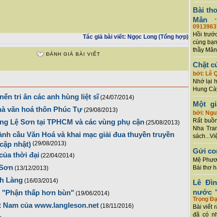
Bài th
Mân
0913963
Hồi trướ
Tác giả bài viết:
Ngọc Long (Tổng hợp)
cùng bạn
thầy Mân
ĐÁNH GIÁ BÀI VIẾT
Chặt c
bởi: Lê 
Nhớ lại 
Hung Cày
ến tri ân các anh hùng liệt sĩ
(24/07/2014)
Một g
hà văn hoá thôn Phúc Tự
(29/08/2013)
bởi: Ng
Rất buồn
ng Lệ Sơn tại TPHCM và các vùng phụ cận
(25/08/2013)
Nha Tran
nh cầu Văn Hoá và khai mạc giải đua thuyền truyền
sách...Vi
cập nhật)
(29/08/2013)
Gửi co
ủa thời đại
(22/04/2014)
Mệ Phươn
 Sơn
Bài thơ 
(13/12/2013)
nh Làng
(16/03/2014)
Lê Đì
nước "
t "Phận thấp hơn bùn"
(19/06/2014)
Trọng Đạ
t Nam của www.langleson.net
(18/11/2016)
Bài viết 
đã có n