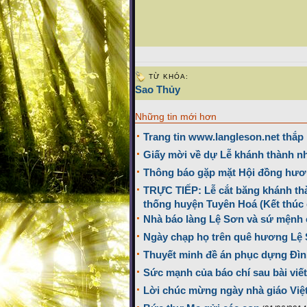
TỪ KHÓA:
Sao Thủy
Những tin mới hơn
Trang tin www.langleson.net thắp n
Giấy mời về dự Lễ khánh thành n
Thông báo gặp mặt Hội đồng hươ
TRỰC TIẾP: Lễ cắt băng khánh thà
thống huyện Tuyên Hoá (Kết thúc 
Nhà báo làng Lệ Sơn và sứ mệnh c
Ngày chạp họ trên quê hương Lệ
Thuyết minh đề án phục dựng Đì
Sức mạnh của báo chí sau bài viế
Lời chúc mừng ngày nhà giáo Việ