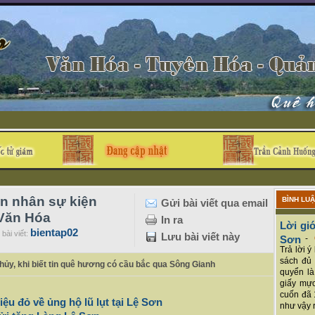
ơn nhân sự kiện
BÌNH LU
Gửi bài viết qua email
 Văn Hóa
In ra
Lời giớ
bientap02
bài viết:
Lưu bài viết này
Sơn
-
Trả lời 
sách đủ 
Thủy, khi biết tin quê hương có cầu bắc qua Sông Gianh
quyển là
giấy mực
cuốn đã 
ệu đỏ về ủng hộ lũ lụt tại Lệ Sơn
như vậy r