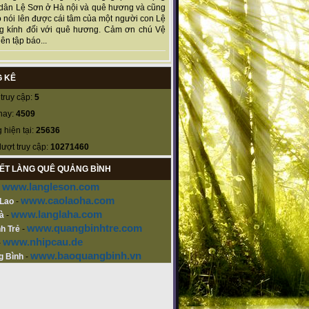
dân Lệ Sơn ở Hà nội và quê hương và cũng
 nói lên được cái tâm của một người con Lệ
g kính đối với quê hương. Cảm ơn chú Vệ
ên tập báo...
 KÊ
truy cập:
5
nay:
4509
 hiện tại:
25636
lượt truy cập:
10271460
KẾT LÀNG QUÊ QUẢNG BÌNH
www.langleson.com
-
www.caolaoha.com
 Lao
-
www.langlaha.com
à
-
www.quangbinhtre.com
h Trẻ
-
www.nhipcau.de
-
www.baoquangbinh.vn
g Bình
-