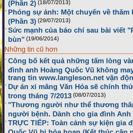
(Phần 2)
(18/07/2013)
Phóng sự ảnh: Một chuyến về thăm 
(Phần 3)
(29/07/2013)
Sức mạnh của báo chí sau bài viết 
bùn"
(19/06/2014)
Những tin cũ hơn
Công bố kết quả những tấm lòng và
đình anh Hoàng Quốc Vũ không may
trang tin www.langleson.net vận độ
Dự án xi măng Văn Hóa sẽ chính th
trong tháng 7/2013
(08/07/2013)
"Thương người như thể thương thâ
người bệnh. Dành cho gia đình Anh
TRỰC TIẾP: Toàn cảnh sự kiện gia 
Quốc Vũ bị hỏa hoạn (Kết thúc cập n