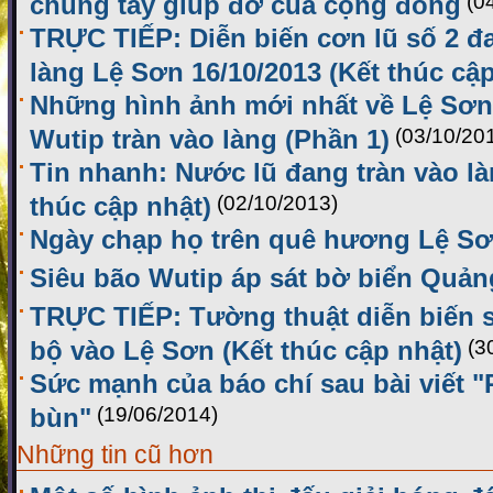
chung tay giúp đỡ của cộng đồng
(0
TRỰC TIẾP: Diễn biến cơn lũ số 2 đ
làng Lệ Sơn 16/10/2013 (Kết thúc cập
Những hình ảnh mới nhất về Lệ Sơn 
Wutip tràn vào làng (Phần 1)
(03/10/20
Tin nhanh: Nước lũ đang tràn vào l
thúc cập nhật)
(02/10/2013)
Ngày chạp họ trên quê hương Lệ S
Siêu bão Wutip áp sát bờ biển Quản
TRỰC TIẾP: Tường thuật diễn biến 
bộ vào Lệ Sơn (Kết thúc cập nhật)
(3
Sức mạnh của báo chí sau bài viết 
bùn"
(19/06/2014)
Những tin cũ hơn