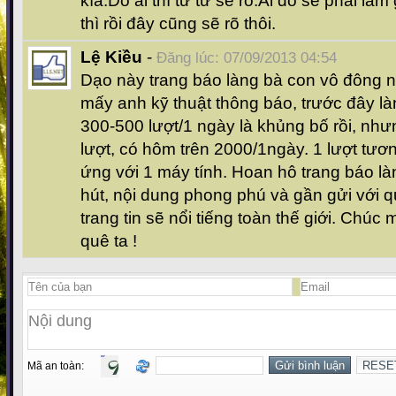
kìa.Do ai thì từ từ sẽ rõ.Ai đó sẽ phải là
thì rồi đây cũng sẽ rõ thôi.
Lệ Kiều
-
Đăng lúc: 07/09/2013 04:54
Dạo này trang báo làng bà con vô đông như
mấy anh kỹ thuật thông báo, trước đây là
300-500 lượt/1 ngày là khủng bố rồi, như
lượt, có hôm trên 2000/1ngày. 1 lượt tươn
ứng với 1 máy tính. Hoan hô trang báo là
hút, nội dung phong phú và gần gửi với 
trang tin sẽ nổi tiếng toàn thế giới. Chú
quê ta !
Mã an toàn: