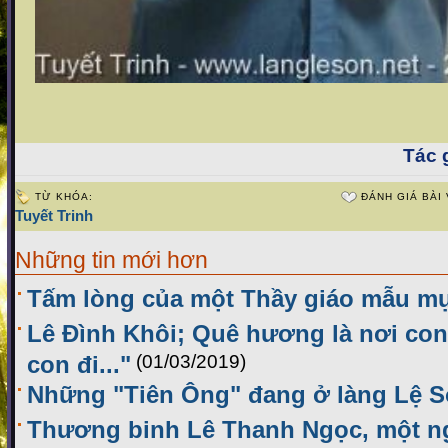
Tác g
TỪ KHÓA:
ĐÁNH GIÁ BÀI 
Tuyết Trinh
Những tin mới hơn
Tấm lòng của một Thầy giáo mẫu m
Lê Đình Khôi; Quê hương là nơi co
con đi..."
(01/03/2019)
Những "Tiên Ông" đang ở làng Lệ 
Thương binh Lê Thanh Ngọc, một ng