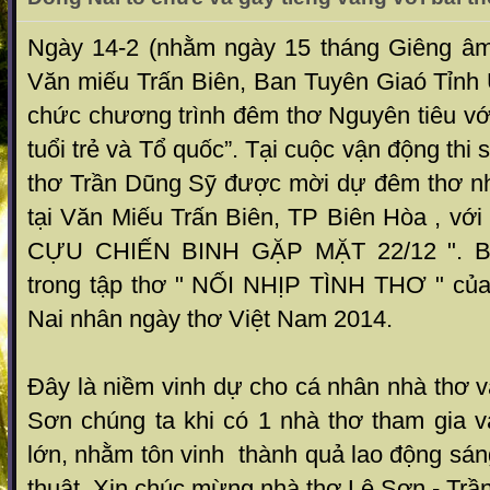
Ngày 14-2 (nhằm ngày 15 tháng Giêng âm l
Văn miếu Trấn Biên,
Ban Tuyên Giaó Tỉnh 
chức chương trình đêm thơ Nguyên tiêu vớ
tuổi trẻ và Tổ quốc”. Tại cuộc vận động thi 
thơ Trần Dũng Sỹ được mời dự đêm thơ n
tại Văn Miếu Trấn Biên, TP Biên Hòa , với
CỰU CHIẾN BINH GẶP MẶT 22/12 ".
B
trong tập thơ " NỐI NHỊP TÌNH THƠ " củ
Nai nhân ngày thơ Việt Nam 2014.
Đây là niềm vinh dự cho cá nhân nhà thơ 
Sơn chúng ta khi có 1 nhà thơ tham gia v
lớn, nhằm tôn vinh thành quả lao động sán
thuật. Xin chúc mừng nhà thơ Lệ Sơn - Trầ