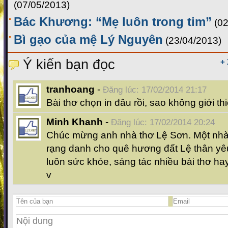
(07/05/2013)
Bác Khương: “Mẹ luôn trong tim”
(0
Bì gạo của mệ Lý Nguyên
(23/04/2013)
Ý kiến bạn đọc
+
tranhoang
-
Đăng lúc: 17/02/2014 21:17
Bài thơ chọn in đâu rồi, sao không giới t
Minh Khanh
-
Đăng lúc: 17/02/2014 20:24
Chúc mừng anh nhà thơ Lệ Sơn. Một nhà 
rạng danh cho quê hương đất Lệ thân yê
luôn sức khỏe, sáng tác nhiều bài thơ hay
v