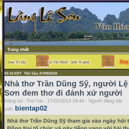
Trang nhất
05:16 EDT Thứ Sáu, 07/08/2026
Nhà thơ Trần Dũng Sỹ, người Lệ
Sơn đem thơ đi đánh xứ người
Đăng lúc: Thứ hai - 17/02/2014 16:44 - Người đăng bài
bientap02
viết:
Nhà thơ Trần Dũng Sỹ tham gia vào ngày hội 
Đồng Nai tổ chức và gây tiếng vang với bài t