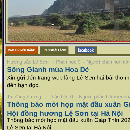
CÁC TIN MỚI ĐĂNG
TIN NGOÀI LÀNG
Hương sắc Lệ Sơn - Phản hồi: 0 - Người phản hồi mớ
Sông Gianh mùa Hoa Dẻ
Xin gửi đến trang web làng Lệ Sơn hai bài thơ mới
đến bạn đọc.
Tin đồng hương - Phản hồi: 0 - Người phản hồi mới n
Thông báo mời họp mặt đầu xuân Gi
Hội đồng hương Lệ Sơn tại Hà Nội
Thông báo mời họp mặt đầu xuân Giáp Thìn 20
Lệ Sơn tại Hà Nội