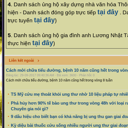
4
. Danh sách ủng hộ xây dựng nhà văn hóa Thô
tại đây
hiện - Danh sách đóng góp trực tiếp
. D
tại đây
trực tuyến
)
5
. Danh sách ủng hộ gia đình anh Lương Nhật T
tại đây
thực hiện
)
Liên kết ngoài
Cách mới chữa tiểu đường, bệnh 10 năm cũng hết trong vòn
Đăng lúc: 29-09-2017 09:40:36 AM - Đã xem: 3600 - Phản hồi: 0
Cách mới chữa tiểu đường, bệnh 10 năm cũng hết trong vòng 8 tuần
TS Mỹ cứu mẹ thoát khỏi ung thư nhờ 10 liệu pháp tự nhiê
Phá hủy hơn 90% tế bào ung thư trong vòng 48h với loại ra
Chuyên gia nói gì?
9 dấu hiệu cho biết bạn có khả năng bị ung thu gan giai đ
Kỳ diệu bài thuốc cứu sống nhiều người ung thư giai đoạn