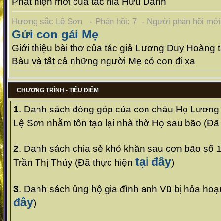
Phát hiện mới của tác hỉa Hữu Danh
Hương sắc Lệ Sơn - Phản hồi: 7 - Người phản hồi mớ
Gửi con gái Mẹ
Giới thiệu bài thơ của tác giả Lương Duy Hoàn
Bàu và tất cả những người Mẹ có con đi xa
CHƯƠNG TRÌNH - TIÊU ĐIỂM
1
. Danh sách
đóng góp của con cháu Họ Lương 
Lệ Sơn nhằm tôn tạo lại nhà thờ Họ sau bão
(
Đã 
2
. Danh sách
chia sẻ khó khăn sau cơn bão số 1
tại đây
Trần Thị Thủy
(
Đã thực hiện
)
3
. Danh sách ủng hộ gia đình anh Vũ bị hỏa hoạ
đây
)