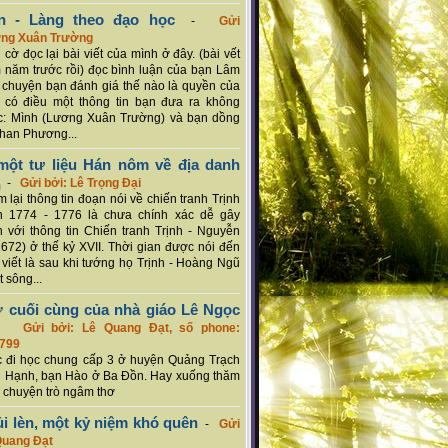
n - Làng theo đạo học
-
Gửi
ơng Xuân Trường
 cờ đọc lại bài viết của mình ở đây. (bài vết
 năm trước rồi) đọc bình luận của bạn Lâm
chuyện bạn đánh giá thế nào là quyền của
 có điều một thông tin bạn đưa ra không
c: Mình (Lương Xuân Trường) và bạn dồng
han Phương...
ột tư liệu Hán nôm về địa danh
n
-
Gửi bởi: Lê Trọng Đại
 lại thông tin đoạn nói về chiến tranh Trịnh
n 1774 - 1776 là chưa chính xác dễ gây
 với thông tin Chiến tranh Trịnh - Nguyễn
1672) ở thế kỷ XVII. Thời gian được nói đến
i viết là sau khi tướng họ Trịnh - Hoàng Ngũ
 sông...
ơ cuối cùng của nhà giáo Lê Ngọc
-
Gửi bởi: Lê Quang Đạt, số phone:
799
c đi học chung cấp 3 ở huyện Quảng Trạch
 Hạnh, bạn Hào ở Ba Đồn. Hay xuống thăm
 chuyện trò ngâm thơ
ủi lèn, một kỷ niệm khó quên
-
Gửi
Quang Đạt