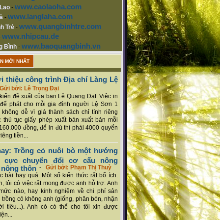
www.caolaoha.com
 Lao
-
www.langlaha.com
à
-
www.quangbinhtre.com
h Trẻ
-
www.nhipcau.de
-
www.baoquangbinh.vn
g Bình
-
ẬN MỚI NHẤT
i thiệu công trình Địa chí Làng Lệ
Gửi bởi: Lê Trọng Đại
ý kiến đề xuất của bạn Lê Quang Đạt. Việc in
để phát cho mỗi gia đình người Lệ Sơn 1
 không dễ vì giá thành sách chỉ tính riêng
 thủ tục giấy phép xuất bản xuất bản mỗi
160.000 đồng, để in đủ thì phải 4000 quyển
iêng tiền...
ay: Trồng cỏ nuôi bò một hướng
ch cực chuyển đổi cơ cấu nông
 nông thôn
-
Gửi bởi: Phạm Thị Thuỳ
 bài hay quá. Một số kiến thức rất bổ ích.
n, tôi có việc rất mong được anh hỗ trợ: Anh
mức nào, hay kinh nghiệm về chi phí sản
a trồng cỏ không anh (giống, phân bón, nhận
ới tiêu...). Anh có có thể cho tôi xin được
ện...