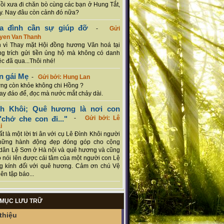
hồi xưa đi chăn bò cùng các bạn ở Hung Tắt,
. Nay đâu còn cảnh đó nữa?
ia đình cần sự giúp đỡ
-
Gửi
uyen Van Thanh
 vì Thay mặt Hội đồng hương Văn hoá tại
g trích gửi tiền ủng hộ mà không có danh
ệc đã qua...Thôi nhé!
n gái Mẹ
-
Gửi bởi: Hung Lan
g còn khỏe không chi Hồng ?
hay đáo để, đọc mà nước mắt chảy dài.
nh Khôi; Quê hương là nơi con
chở che con đi..."
-
Gửi bởi: Lê
i
rất là một lời tri ân với cụ Lê Đình Khôi người
hững hành động đẹp đóng góp cho cộng
dân Lệ Sơn ở Hà nội và quê hương và cũng
 nói lên được cái tâm của một người con Lệ
g kính đối với quê hương. Cảm ơn chú Vệ
ên tập báo...
MỤC LƯU TRỮ
thiệu