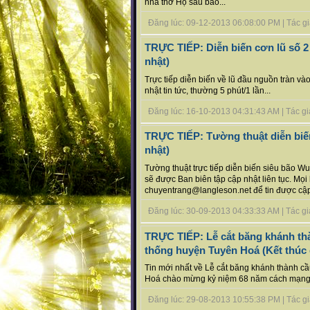
nhà thờ Họ sau bão...
Đăng lúc: 09-12-2013 06:08:00 PM | Tác giả 
TRỰC TIẾP: Diễn biến cơn lũ số 2
nhật)
Trực tiếp diễn biến về lũ đầu nguồn tràn và
nhật tin tức, thường 5 phút/1 lần...
Đăng lúc: 16-10-2013 04:31:43 AM | Tác giả b
TRỰC TIẾP: Tường thuật diễn biến
nhật)
Tường thuật trực tiếp diễn biến siêu bão Wut
sẽ được Ban biên tập cập nhật liên tục. Mọi
chuyentrang@langleson.net để tin được cập n
Đăng lúc: 30-09-2013 04:33:33 AM | Tác giả b
TRỰC TIẾP: Lễ cắt băng khánh thà
thống huyện Tuyên Hoá (Kết thúc 
Tin mới nhất về Lễ cắt băng khánh thành c
Hoá chào mừng kỷ niệm 68 năm cách mạng t
Đăng lúc: 29-08-2013 10:55:38 PM | Tác giả