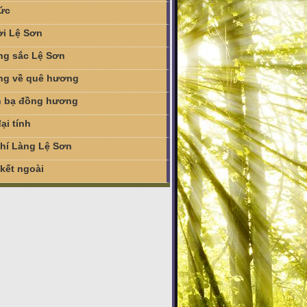
tức
i Lệ Sơn
g sắc Lệ Sơn
g về quê hương
 bạ đồng hương
ại tính
chí Làng Lệ Sơn
 kết ngoài