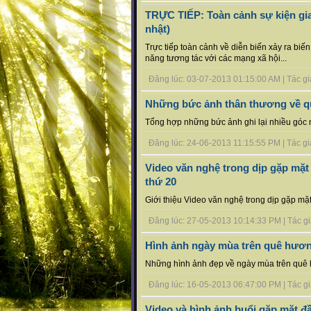
TRỰC TIẾP: Toàn cảnh sự kiện gi
nhật)
Trực tiếp toàn cảnh về diễn biến xảy ra bi
năng tương tác với các mạng xã hội...
Đăng lúc: 03-07-2013 01:15:00 AM | Tác giả b
Những bức ảnh thân thương về 
Tổng hợp những bức ảnh ghi lại nhiều góc 
Đăng lúc: 24-06-2013 11:15:55 PM | Tác giả
Video văn nghệ trong dịp gặp mặt
thứ 20
Giới thiệu Video văn nghệ trong dịp gặp mặ
Đăng lúc: 27-05-2013 10:14:33 PM | Tác giả
Hình ảnh ngày mùa trên quê hươ
Những hình ảnh đẹp về ngày mùa trên quê 
Đăng lúc: 16-05-2013 06:47:00 PM | Tác giả
Video và hình ảnh buổi gặp mặt 