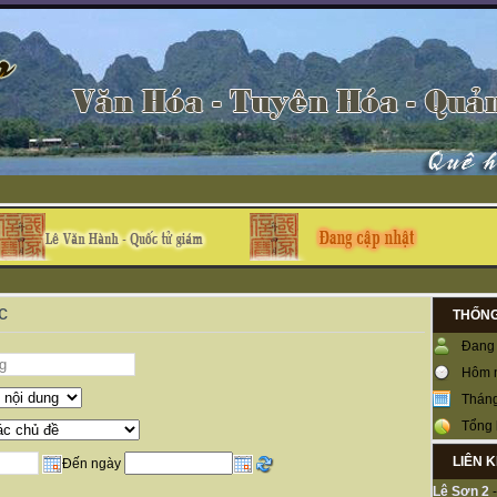
c
THỐNG
Đang 
Hôm 
Tháng
Tổng 
LIÊN 
Đến ngày
Lệ Sơn 2