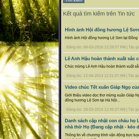
Kết quả tìm kiếm trên Tin tức
Hình ảnh Hội đồng hương Lệ Sơn 
Hình ảnh Hội đồng hương Lệ Sơn tại Đồng 
Đăng lúc: 08-03-2016 12:28:57 PM | Tác giả
Lê Anh Hậu hoàn thành xuất sắc c
Chúc mừng Lê Anh Hậu hoàn thành xuất sắc 
Đăng lúc: 12-04-2014 12:21:07 AM | Tác giả
Video chúc Tết xuân Giáp Ngọ c
Giới thiệu video đọc thơ mừng xuân Giáp 
đồng hương Lệ Sơn tại Hà Nội...
Đăng lúc: 28-03-2014 12:45:27 AM | Tác giả
Danh sách cập nhật con cháu họ L
nhà thờ Họ (Đang cập nhật - kéo d
Thông tin về chương trình vận động trực tu