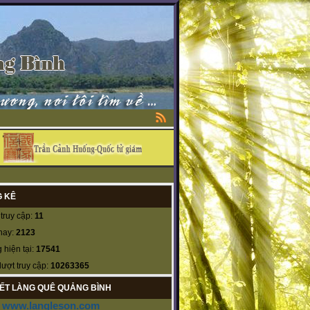
 KÊ
truy cập:
11
nay:
2123
 hiện tại:
17541
lượt truy cập:
10263365
KẾT LÀNG QUÊ QUẢNG BÌNH
www.langleson.com
-