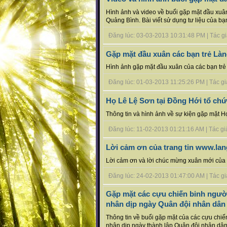
Hình ảnh và video về buổi gặp mặt đầu xuâ
Quảng Bình. Bài viết sử dụng tư liệu của 
Đăng lúc: 03-03-2013 10:31:48 PM | Tác giả
Gặp mặt đầu xuân các bạn trẻ Làn
Hình ảnh gặp mặt đầu xuân của các bạn trẻ 
Đăng lúc: 01-03-2013 11:25:26 PM | Tác giả
Họ Lê Lệ Sơn tại Đồng Hới tổ ch
Thông tin và hình ảnh về sự kiện gặp mặt H
Đăng lúc: 11-02-2013 01:21:16 AM | Tác giả
Lời cảm ơn của trang tin www.lan
Lời cảm ơn và lời chúc mừng xuân mới của B
Đăng lúc: 24-02-2013 01:47:00 AM | Tác giả 
Gặp mặt các cựu chiến binh ngườ
nhân dịp ngày Quân đội nhân dân 
Thông tin về buổi gặp mặt của các cựu chi
nhân dịp ngày thành lập Quân đội nhân dân 