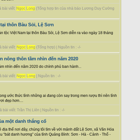
 bài viết:
Ngọc
Long
(Tổng hợp tin của nhà báo Lương Duy Cường
 tại thôn Bàu Sỏi, Lệ Sơn
ân tộc Việt Nam tại thôn Bàu Sỏi, Lệ Sơn diễn ra vào ngày 18 tháng
 bài viết:
Ngọc
Long
(Tổng hợp) | Nguồn tin : -/-
riển nông thôn tầm nhìn đến năm 2020
 tầm nhìn đến năm 2020 do chính phủ ban hành...
 bài viết:
Ngọc
Long
| Nguồn tin : -/-
với mong ước thức tỉnh những ai đang còn say trong men rượu thì nên tỉnh
ơi đẹp hơn....
ài viết: Trần Thị Liên | Nguồn tin : -/-
của một danh thắng cổ
địa thế nơi đây, chúng tôi tìm về với mảnh đất Lệ Sơn, xã Văn Hóa
u “bát danh hương” của tỉnh Quảng Bình: Sơn - Hà - Cảnh - Thổ -