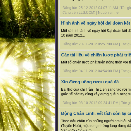
Đăng lúc: 25-12-2012 04:07:11 AM | Tác giả
đăng trên LLS.COM) | Nguồn tin : -/-
Hình ảnh về ngày hội đại đoàn kết
Một số hình ảnh về ngày hội Đại đoàn kết d
10 năm 2012...
Đăng lúc: 20-11-2012 05:51:00 PM | Tác giả
Các tài liệu về chiến lược phát t
Một số chiến lược phát triển nông thôn với
Đăng lúc: 04-11-2012 04:54:00 PM | Tác giả
Xin đừng uống rượu quá đà
Bài thơ của chị Trần Thị Liên sáng tác 
giấc để bắt tay cùng xây dựng quê hương tư
Đăng lúc: 08-10-2012 09:24:41 PM | Tác giả b
Động Chân Linh, vết tích còn lại 
Theo dấu chân của những người am hiểu về 
(Tuyên Hoá), một trong những làng đứng đầ
Văn - Võ - Cổ - Kim....