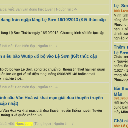
Lệ Sơ
bài viết: Ban vận động trực tuyến | Nguồn tin : -/-
bởi: Lư
Mình tình
 đang tràn ngập làng Lệ Sơn 16/10/2013 (Kết thúc cập
cũng tám
Phương, 
bạn. Chỉ
o làng Lệ Sơn Thứ tư ngày 16/10/2013. Chương trình sẽ liên tục cập
chính xá
nghiệp P
ài viết: Ban biên tập | Nguồn tin : -/-
Thêm m
Lệ Sơ
 siêu bão Wutip đổ bộ vào Lệ Sơn (Kết thúc cập
Cháu xem
- Nguyễ
nhầm lẫn
ip đổ bộ vào Lệ Sơn, công tác chuẩn bị, thông tin thiệt hại liên quan
(1627 - 
 liên lạc xin gọi về số điện thoại nóng 0906265146 hoặc email
trong bà
hật kịp thời....
Phúcvượt
ài viết: Ban biên tập | Nguồn tin : -/-
Bài th
Mân
nh cầu Văn Hoá và khai mạc giải đua thuyền truyền
0913963
cập nhật)
Hồi trướ
cùng bạn
ầu Văn Hoá và khai mạc giải đua thuyền truyền thống huyện Tuyên
thầy Mân
háng 8 và quốc khánh 2/9...
Chặt c
 bài viết:
Ngọc
Long
(Tổng hợp) | Nguồn tin : -/-
bởi: Lê 