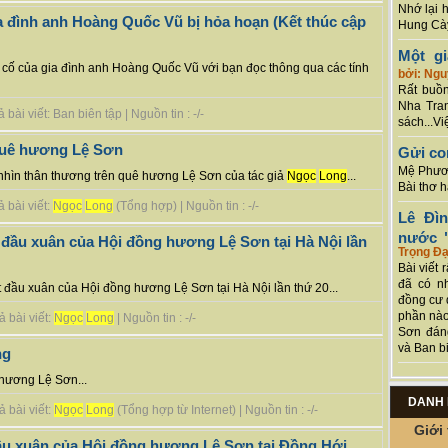
Nhớ lại 
a đình anh Hoàng Quốc Vũ bị hỏa hoạn (Kết thúc cập
Hung Cày
Một g
ến cố của gia đình anh Hoàng Quốc Vũ với bạn đọc thông qua các tính
bởi: Ng
Rất buồn
Nha Tran
ài viết: Ban biên tập | Nguồn tin : -/-
sách...Vi
quê hương Lệ Sơn
Gửi co
Mệ Phươn
nhìn thân thương trên quê hương Lệ Sơn của tác giả
Ngọc
Long
...
Bài thơ 
 bài viết:
Ngọc
Long
(Tổng hợp) | Nguồn tin : -/-
Lê Đì
nước "
 đầu xuân của Hội đồng hương Lệ Sơn tại Hà Nội lần
Trọng Đạ
Bài viết 
đã có n
t đầu xuân của Hội đồng hương Lệ Sơn tại Hà Nội lần thứ 20...
đồng cư 
phần nào
 bài viết:
Ngọc
Long
| Nguồn tin : -/-
Sơn đán
và Ban bi
ng
hương Lệ Sơn...
DANH 
 bài viết:
Ngọc
Long
(Tổng hợp từ Internet) | Nguồn tin : -/-
Giới 
đầu xuân của Hội đồng hương Lệ Sơn tại Đồng Hới