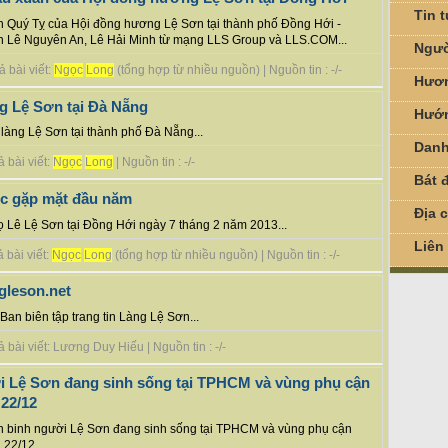
Tin 
n Quý Tỵ của Hội đồng hương Lệ Sơn tại thành phố Đồng Hới -
bạn Lê Nguyên An, Lê Hải Minh từ mạng LLS Group và LLS.COM...
Ngườ
 bài viết:
Ngọc
Long
(tổng hợp từ nhiều nguồn) | Nguồn tin : -/-
Hươn
g Lệ Sơn tại Đà Nẵng
Hướn
làng Lệ Sơn tại thành phố Đà Nẵng...
Danh
 bài viết:
Ngọc
Long
| Nguồn tin : -/-
Bát đ
ức gặp mặt đầu năm
Địa 
ọ Lê Lệ Sơn tại Đồng Hới ngày 7 tháng 2 năm 2013...
Liên
 bài viết:
Ngọc
Long
(tổng hợp từ nhiều nguồn) | Nguồn tin : -/-
gleson.net
an biên tập trang tin Làng Lệ Sơn...
bài viết: Lương Duy Hiếu | Nguồn tin : -/-
i Lệ Sơn đang sinh sống tại TPHCM và vùng phụ cận
22/12
ến binh người Lệ Sơn đang sinh sống tại TPHCM và vùng phụ cận
22/12...