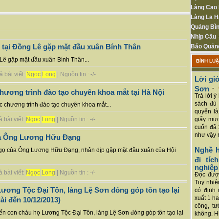
Làng Cao
Làng La H
Quảng Bìn
Nhịp Cầu
tại Đồng Lê gặp mặt đầu xuân Bính Thân
Báo Quản
Lê gặp mặt đầu xuân Bính Thân...
BÌNH LU
 bài viết:
Ngọc
Long
| Nguồn tin : -/-
Lời giớ
Sơn
-
hương trình đào tạo chuyên khoa mắt tại Hà Nội
Trả lời 
sách đủ 
chương trình đào tạo chuyên khoa mắt...
quyển là
giấy mực
 bài viết:
Ngọc
Long
| Nguồn tin : -/-
cuốn đã 
như vậy r
ủa Ông Lương Hữu Đạng
Nghề h
Ngọ của Ông Lương Hữu Đạng, nhân dịp gặp mặt đầu xuân của Hội
đi tí
nghiệp
 bài viết:
Ngọc
Long
| Nguồn tin : -/-
Đọc được
Tuy nhiê
ương Tộc Đại Tôn, làng Lệ Sơn đóng góp tôn tạo lại
có định 
xuất 1 h
ài đến 10/12/2013)
công, tư
yến con cháu họ Lương Tộc Đại Tôn, làng Lệ Sơn đóng góp tôn tạo lại
không. Hi