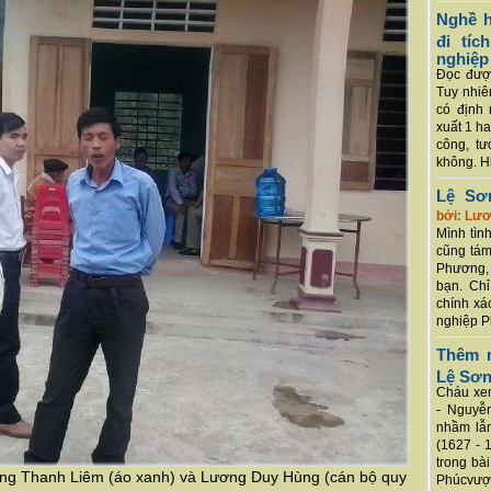
Nghề h
đi tí
nghiệp
Đọc được
Tuy nhiê
có định 
xuất 1 h
công, tư
không. Hi
Lệ Sơ
bởi: Lư
Mình tình
cũng tám
Phương, 
bạn. Chỉ
chính xá
nghiệp P
Thêm m
Lệ Sơ
Cháu xem
- Nguyễ
nhầm lẫn
(1627 - 
trong bà
ương Thanh Liêm (áo xanh) và Lương Duy Hùng (cán bộ quy
Phúcvượt