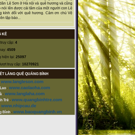
dân Lệ Sơn ở Hà nội và quê hương và cũng
 nói lên được cái tâm của một người con Lệ
g kính đối với quê hương. Cảm ơn chú Vệ
ên tập báo...
 KÊ
truy cập:
4
nay:
4509
 hiện tại:
25097
lượt truy cập:
10270921
KẾT LÀNG QUÊ QUẢNG BÌNH
www.langleson.com
-
www.caolaoha.com
 Lao
-
www.langlaha.com
à
-
www.quangbinhtre.com
h Trẻ
-
www.nhipcau.de
-
www.baoquangbinh.vn
g Bình
-