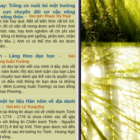
ay: Trồng cỏ nuôi bò một hướng
ch cực chuyển đổi cơ cấu nông
 nông thôn
-
Gửi bởi: Phạm Thị Thuỳ
 bài hay quá. Một số kiến thức rất bổ ích.
n, tôi có việc rất mong được anh hỗ trợ: Anh
mức nào, hay kinh nghiệm về chi phí sản
a trồng cỏ không anh (giống, phân bón, nhận
ới tiêu...). Anh có có thể cho tôi xin được
ện...
n - Làng theo đạo học
-
Gửi
ơng Xuân Trường
 cờ đọc lại bài viết của mình ở đây. (bài vết
 năm trước rồi) đọc bình luận của bạn Lâm
chuyện bạn đánh giá thế nào là quyền của
 có điều một thông tin bạn đưa ra không
c: Mình (Lương Xuân Trường) và bạn dồng
han Phương...
ột tư liệu Hán nôm về địa danh
n
-
Gửi bởi: Lê Trọng Đại
 lại thông tin đoạn nói về chiến tranh Trịnh
n 1774 - 1776 là chưa chính xác dễ gây
 với thông tin Chiến tranh Trịnh - Nguyễn
1672) ở thế kỷ XVII. Thời gian được nói đến
i viết là sau khi tướng họ Trịnh - Hoàng Ngũ
 sông...