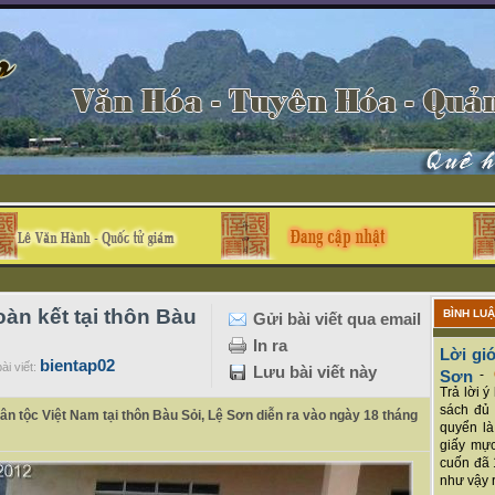
oàn kết tại thôn Bàu
BÌNH LU
Gửi bài viết qua email
In ra
Lời giớ
bientap02
ài viết:
Lưu bài viết này
Sơn
-
Trả lời 
sách đủ 
ân tộc Việt Nam tại thôn Bàu Sỏi, Lệ Sơn diễn ra vào ngày 18 tháng
quyển là
giấy mực
cuốn đã 
như vậy r