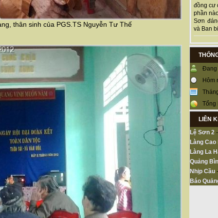
đồng cư 
phần nào
Sơn đán
ng, thân sinh của PGS.TS Nguyễn Tư Thế
và Ban bi
THỐNG
Đang 
Hôm 
Tháng
Tổng 
LIÊN 
Lệ Sơn 2
Làng Cao
Làng La H
Quảng Bìn
Nhịp Cầu
Báo Quản