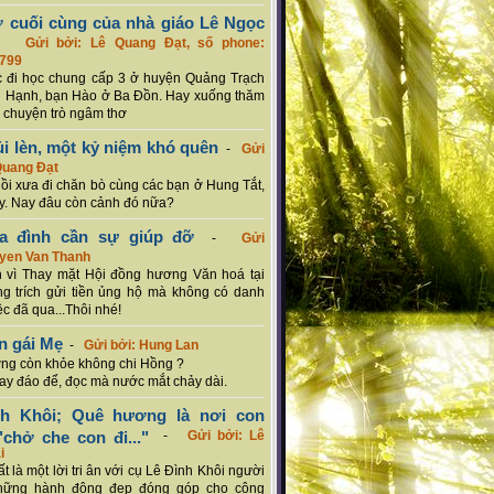
ơ cuối cùng của nhà giáo Lê Ngọc
-
Gửi bởi: Lê Quang Đạt, số phone:
799
c đi học chung cấp 3 ở huyện Quảng Trạch
 Hạnh, bạn Hào ở Ba Đồn. Hay xuống thăm
 chuyện trò ngâm thơ
ủi lèn, một kỷ niệm khó quên
-
Gửi
Quang Đạt
hồi xưa đi chăn bò cùng các bạn ở Hung Tắt,
. Nay đâu còn cảnh đó nữa?
ia đình cần sự giúp đỡ
-
Gửi
uyen Van Thanh
 vì Thay mặt Hội đồng hương Văn hoá tại
g trích gửi tiền ủng hộ mà không có danh
ệc đã qua...Thôi nhé!
n gái Mẹ
-
Gửi bởi: Hung Lan
g còn khỏe không chi Hồng ?
hay đáo để, đọc mà nước mắt chảy dài.
nh Khôi; Quê hương là nơi con
chở che con đi..."
-
Gửi bởi: Lê
i
rất là một lời tri ân với cụ Lê Đình Khôi người
hững hành động đẹp đóng góp cho cộng