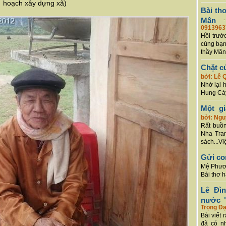
hoạch xây dựng xã)
Bài th
Mân
0913963
Hồi trướ
cùng bạn
thầy Mân
Chặt c
bởi: Lê 
Nhớ lại 
Hung Cày
Một g
bởi: Ng
Rất buồn
Nha Tran
sách...Vi
Gửi co
Mệ Phươn
Bài thơ 
Lê Đì
nước "
Trọng Đạ
Bài viết 
đã có n