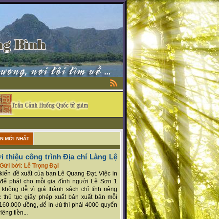
ẬN MỚI NHẤT
i thiệu công trình Địa chí Làng Lệ
Gửi bởi: Lê Trọng Đại
ý kiến đề xuất của bạn Lê Quang Đạt. Việc in
để phát cho mỗi gia đình người Lệ Sơn 1
 không dễ vì giá thành sách chỉ tính riêng
 thủ tục giấy phép xuất bản xuất bản mỗi
160.000 đồng, để in đủ thì phải 4000 quyển
iêng tiền...