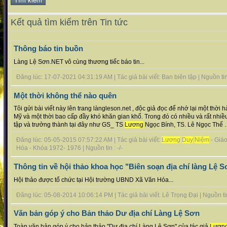
Kết quả tìm kiếm trên Tin tức
Thông báo tin buồn
Làng Lệ Sơn.NET vô cùng thương tiếc báo tin...
Đăng lúc: 17-07-2021 04:31:19 AM | Tác giả bài viết: Ban biên tập | Nguồn tin 
Một thời không thể nào quên
Tôi gửi bài viết này lên trang làngleson.net , độc giả đọc để nhớ lại một thời
Mỹ và một thời bao cấp đầy khó khăn gian khổ. Trong đó có nhiều và rất nhiề
tập và trưởng thành tại đây như GS_ TS
Lương
Ngọc Bính, TS. Lê Ngọc Thế ….
Đăng lúc: 05-05-2015 07:57:22 AM | Tác giả bài viết:
Lương
Duy
Niệm
- Giá
Hóa - Khóa 1972- 1976 | Nguồn tin : -/-
Thông tin về hội thảo khoa học "Biên soạn địa chí làng Lệ 
Hội thảo được tổ chức tại Hội trường UBND Xã Văn Hóa...
Đăng lúc: 05-08-2014 10:06:14 PM | Tác giả bài viết: Lê Trọng Đại | Nguồn tin 
Văn bản góp ý cho Bản thảo Dư địa chí Làng Lệ Sơn
Toàn văn bản góp ý cho bản thảo "Dư địa chí Làng Lệ Sơn" của tác giả
Lươn