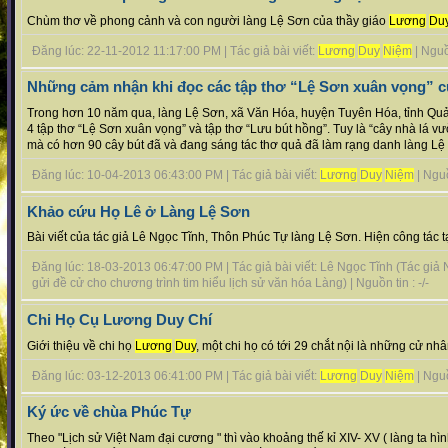
Chùm thơ về phong cảnh và con người làng Lệ Sơn của thầy giáo
Lương
Du
Đăng lúc: 22-11-2012 11:17:00 PM | Tác giả bài viết:
Lương
Duy
Niệm
| Nguồn
Những cảm nhận khi đọc các tập thơ “Lệ Sơn xuân vọng” c
Trong hơn 10 năm qua, làng Lệ Sơn, xã Văn Hóa, huyện Tuyên Hóa, tỉnh Quả
4 tập thơ “Lệ Sơn xuân vọng” và tập thơ “Lưu bút hồng”. Tuy là “cây nhà lá 
mà có hơn 90 cây bút đã và đang sáng tác thơ quả đã làm rạng danh làng Lệ Sơ
Đăng lúc: 10-04-2013 06:43:00 PM | Tác giả bài viết:
Lương
Duy
Niệm
| Nguồn
Khảo cứu Họ Lê ở Làng Lệ Sơn
Bài viết của tác giả Lê Ngọc Tĩnh, Thôn Phúc Tự làng Lệ Sơn. Hiện công tác tạ
Đăng lúc: 18-03-2013 06:47:00 PM | Tác giả bài viết: Lê Ngọc Tĩnh (Tác giả
gửi đề cử cho chương trình tim hiểu lịch sử văn hóa Làng) | Nguồn tin : -/-
Chi Họ Cụ Lương Duy Chí
Giới thiệu về chi họ
Lương
Duy
, một chi họ có tới 29 chắt nội là những cử nhâ
Đăng lúc: 03-12-2013 06:41:00 PM | Tác giả bài viết:
Lương
Duy
Niệm
| Nguồn
Ký ức về chùa Phúc Tự
Theo "Lịch sử Việt Nam đại cương " thì vào khoảng thế kỉ XIV- XV ( làng ta hì