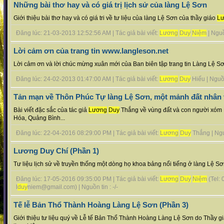
Những bài thơ hay và có giá trị lịch sử của làng Lệ Sơn
Giới thiệu bài thơ hay và có giá tri về tư liệu của làng Lệ Sơn của thầy giáo
L
Đăng lúc: 21-03-2013 12:52:56 AM | Tác giả bài viết:
Lương
Duy
Niệm
| Nguồn
Lời cảm ơn của trang tin www.langleson.net
Lời cảm ơn và lời chúc mừng xuân mới của Ban biên tập trang tin Làng Lệ Sơ
Đăng lúc: 24-02-2013 01:47:00 AM | Tác giả bài viết:
Lương
Duy
Hiếu | Nguồn 
Tản mạn về Thôn Phúc Tự làng Lệ Sơn, một mảnh đất nhân
Bài viết đặc sắc của tác giả
Lương
Duy
Thắng về vùng đất và con người xóm 
Hóa, Quảng Bình...
Đăng lúc: 22-04-2016 08:29:00 PM | Tác giả bài viết:
Lương
Duy
Thắng | Nguồ
Lương Duy Chí (Phần 1)
Tư liệu lịch sử về truyền thống một dòng họ khoa bảng nổi tiếng ở làng Lệ S
Đăng lúc: 17-05-2016 09:35:00 PM | Tác giả bài viết:
Lương
Duy
Niệm
(Tel:
l
duy
niem@gmail.com) | Nguồn tin : -/-
Tế lễ Bản Thổ Thành Hoàng Làng Lệ Sơn (Phần 3)
Giới thiệu tư liệu quý về Lễ tế Bản Thổ Thành Hoàng Làng Lệ Sơn do Thầy g