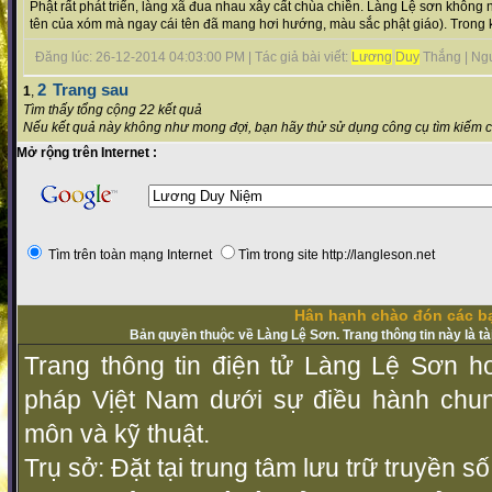
Phật rất phát triển, làng xã đua nhau xây cất chùa chiền. Làng Lệ sơn không 
tên của xóm mà ngay cái tên đã mang hơi hướng, màu sắc phật giáo). Trong ký.
Đăng lúc: 26-12-2014 04:03:00 PM | Tác giả bài viết:
Lương
Duy
Thắng | Nguồ
2
Trang sau
1
,
Tìm thấy tổng cộng 22 kết quả
Nếu kết quả này không như mong đợi, bạn hãy thử sử dụng công cụ tìm kiếm 
Mở rộng trên Internet :
Tìm trên toàn mạng Internet
Tìm trong site http://langleson.net
Hân hạnh chào đón các bạ
Bản quyền thuộc về Làng Lệ Sơn. Trang thông tin này là t
Trang thông tin điện tử Làng Lệ Sơn ho
pháp Vịệt Nam dưới sự điều hành chu
môn và kỹ thuật.
Trụ sở: Đặt tại trung tâm lưu trữ truyền 