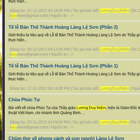
thực hiện...
Đăng lúc: 31-12-2012 04:18:00 PM | Tác giả bài viết:
Lương
Duy
Niệm
(Tel:
l
duy
niem@gmail.com) | Nguồn tin : -/-
Tế lễ Bản Thổ Thành Hoàng Làng Lệ Sơn (Phần 2)
Giới thiệu tư liệu quý về Lễ tế Bản Thổ Thành Hoàng Làng Lệ Sơn do Thầy g
thực hiện...
Đăng lúc: 20-12-2012 04:12:00 PM | Tác giả bài viết:
Lương
Duy
Niệm
(Tel:
l
duy
niem@gmail.com) | Nguồn tin : -/-
Tế lễ Bản Thổ Thành Hoàng Làng Lệ Sơn (Phần 1)
Giới thiệu tư liệu quý về Lễ tế Bản Thổ Thành Hoàng Làng Lệ Sơn do Thầy g
thực hiện...
Đăng lúc: 17-12-2012 04:14:00 PM | Tác giả bài viết:
Lương
Duy
Niệm
| Nguồn
Chùa Phúc Tự
Bài viết về chùa Phúc Tự của Thầy giáo
Lương
Duy
Niệm
, hiện là Giám Đốc 
thuật Việt Nam, chi nhánh tỉnh Quảng Bình....
Đăng lúc: 03-11-2015 04:59:00 PM | Tác giả bài viết:
Lương
Duy
Niệm
(Tel:
l
duy
niem@gmail.com) | Nguồn tin : -/-
Chùm thơ về phong cảnh và con người Làng Lệ Sơn