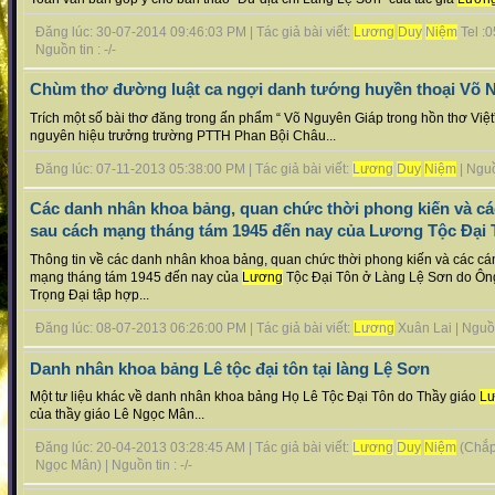
Đăng lúc: 30-07-2014 09:46:03 PM | Tác giả bài viết:
Lương
Duy
Niệm
Tel :
Nguồn tin : -/-
Chùm thơ đường luật ca ngợi danh tướng huyền thoại Võ 
Trích một số bài thơ đăng trong ấn phẩm “ Võ Nguyên Giáp trong hồn thơ Việt
nguyên hiệu trưởng trường PTTH Phan Bội Châu...
Đăng lúc: 07-11-2013 05:38:00 PM | Tác giả bài viết:
Lương
Duy
Niệm
| Nguồn
Các danh nhân khoa bảng, quan chức thời phong kiến và các
sau cách mạng tháng tám 1945 đến nay của Lương Tộc Đại 
Thông tin về các danh nhân khoa bảng, quan chức thời phong kiến và các cán
mạng tháng tám 1945 đến nay của
Lương
Tộc Đại Tôn ở Làng Lệ Sơn do Ô
Trọng Đại tập hợp...
Đăng lúc: 08-07-2013 06:26:00 PM | Tác giả bài viết:
Lương
Xuân Lai | Nguồn 
Danh nhân khoa bảng Lê tộc đại tôn tại làng Lệ Sơn
Một tư liệu khác về danh nhân khoa bảng Họ Lê Tộc Đại Tôn do Thầy giáo
L
của thầy giáo Lê Ngọc Mân...
Đăng lúc: 20-04-2013 03:28:45 AM | Tác giả bài viết:
Lương
Duy
Niệm
(Chắp 
Ngọc Mân) | Nguồn tin : -/-