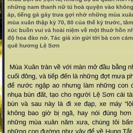
những nam thanh nữ tú hoà quyện vào khôn
áp, tiếng gà gáy trưa gợi nhớ những mùa xu
mùa xuân thập kỷ 70, 80 của thế kỷ trước, tâ
xúc buồn vui và hoài niệm về một thuở hồn nhi
độ hoa đào nở. Tác giả xin gửi tới bà con cảm
quê hương Lệ Sơn
Mùa Xuân tràn về với màn mở đầu bằng nh
cuối đông, và tiếp đến là những đợt mưa ph
để nước ngập ao nhưng làm những con 
nhụa bùn đất, tạo cho người Lệ Sơn cái tài
bùn và sau này là đi xe đạp, xe máy “l
không bao giờ bị ngã, hay nói đúng hơn l
những mùa xuân năm xưa, chúng tôi bấm 
những con đường như vậy để về Hung Tắt