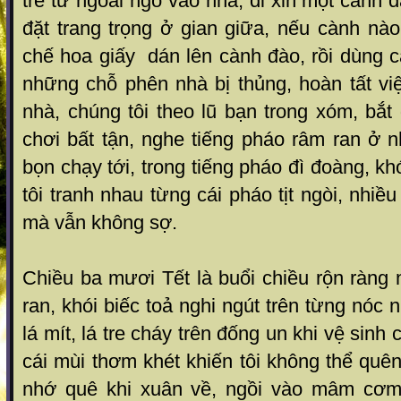
tre từ ngoài ngõ vào nhà, đi xin một cành 
đặt trang trọng ở gian giữa, nếu cành nào 
chế hoa giấy dán lên cành đào, rồi dùng c
những chỗ phên nhà bị thủng, hoàn tất vi
nhà, chúng tôi theo lũ bạn trong xóm, bắ
chơi bất tận, nghe tiếng pháo râm ran ở nh
bọn chạy tới, trong tiếng pháo đì đoàng, k
tôi tranh nhau từng cái pháo tịt ngòi, nhiều
mà vẫn không sợ.
Chiều ba mươi Tết là buổi chiều rộn ràng 
ran, khói biếc toả nghi ngút trên từng nóc
lá mít, lá tre cháy trên đống un khi vệ sinh
cái mùi thơm khét khiến tôi không thể quên
nhớ quê khi xuân về, ngồi vào mâm cơm 