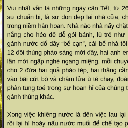
Vui nhất vẫn là những ngày cận Tết, từ 26 
sự chuẩn bị, là sự dọn dẹp lại nhà cửa, ch
trong niềm hân hoan. Nhà nào nhà nấy chặt 
nắng cho héo để dễ gói bánh, lũ trẻ như
gánh nước đổ đầy “bể cạn”, cái bể nhà tô
12 đôi thùng pháo sáng mới đầy, hai anh e
lần mới ngấp nghé ngang miệng, mỗi chuyến
cho 2 đứa hai quả pháo tép, hai thằng cầ
vào bãi cứt bò và châm lửa ù té chạy, đoà
phân tung toé trong sự hoan hỉ của chúng t
gánh thùng khác.
Xong việc khiêng nước là đến việc lau lại
rồi lại hí hoáy nấu nước muối để chế tạo p