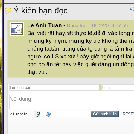
Ý kiến bạn đọc
+
Le Anh Tuan
-
Đăng lúc: 10/12/2013 07:55
Bài viết rất hay,rất thực tế,dễ đi vào lòng 
những kỷ niệm,những ký ức không thẻ nà
chúng ta.tâm trạng của tg cũng là tâm t
người co LS xa xứ ! bây giờ ngồi nghĩ lại c
cho bo ăn tết hay việc quét đàng un đống
thật vui.
Mã an toàn: