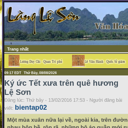
Trang nhất
09:17 EDT Thứ Bảy, 08/08/2026
Ký ức Tết xưa trên quê hương
Lệ Sơn
Đăng lúc: Thứ bảy - 13/02/2016 17:53 - Người đăng bài
bientap02
viết:
Một mùa xuân nữa lại về, ngoài kia, trên đường
nhau bộn bề ,rộn rã, những bộ áo quần mới r