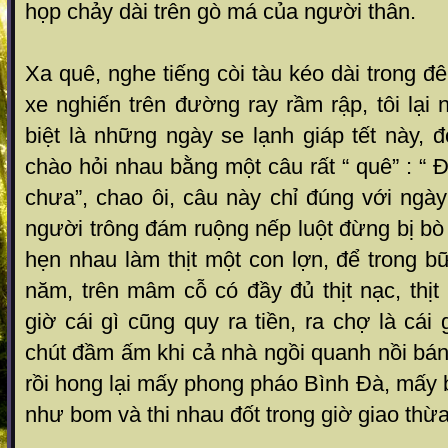
họp chảy dài trên gò má của người thân.
Xa quê, nghe tiếng còi tàu kéo dài trong đ
xe nghiến trên đường ray rầm rập, tôi lại 
biệt là những ngày se lạnh giáp tết này, 
chào hỏi nhau bằng một câu rất “ quê” : “ 
chưa”, chao ôi, câu này chỉ đúng với ng
người trông đám ruộng nếp luột đừng bị bò
hẹn nhau làm thịt một con lợn, để trong bữ
năm, trên mâm cỗ có đầy đủ thịt nạc, thị
giờ cái gì cũng quy ra tiền, ra chợ là cái 
chút đầm ấm khi cả nhà ngồi quanh nồi bá
rồi hong lại mấy phong pháo Bình Đà, mấy
như bom và thi nhau đốt trong giờ giao thừa