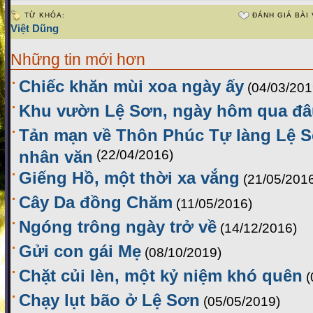
TỪ KHÓA:
ĐÁNH GIÁ BÀI 
Việt Dũng
Những tin mới hơn
Chiếc khăn mùi xoa ngày ấy
(04/03/201
Khu vườn Lệ Sơn, ngày hôm qua đâu
Tản mạn về Thôn Phúc Tự làng Lệ S
nhân văn
(22/04/2016)
Giếng Hồ, một thời xa vắng
(21/05/201
Cây Da đồng Chăm
(11/05/2016)
Ngóng trông ngày trở về
(14/12/2016)
Gửi con gái Mẹ
(08/10/2019)
Chặt củi lèn, một kỷ niệm khó quên
(
Chạy lụt bão ở Lệ Sơn
(05/05/2019)