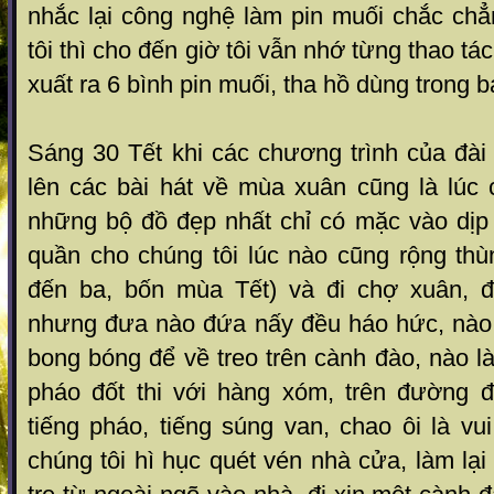
nhắc lại công nghệ làm pin muối chắc chẳ
tôi thì cho đến giờ tôi vẫn nhớ từng thao tác
xuất ra 6 bình pin muối, tha hồ dùng trong b
Sáng 30 Tết khi các chương trình của đài
lên các bài hát về mùa xuân cũng là lúc c
những bộ đồ đẹp nhất chỉ có mặc vào dịp 
quần cho chúng tôi lúc nào cũng rộng thù
đến ba, bốn mùa Tết) và đi chợ xuân, đ
nhưng đưa nào đứa nấy đều háo hức, nào 
bong bóng để về treo trên cành đào, nào 
pháo đốt thi với hàng xóm, trên đường 
tiếng pháo, tiếng súng van, chao ôi là vui
chúng tôi hì hục quét vén nhà cửa, làm lạ