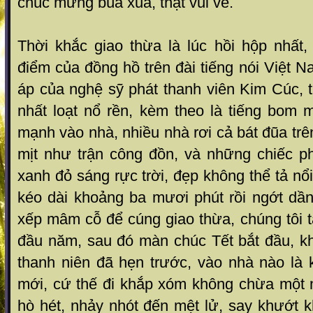
chúc mừng búa xua, thật vui vẻ.
Thời khắc giao thừa là lúc hồi hộp nhất,
điểm của đồng hồ trên đài tiếng nói Việt 
áp của nghệ sỹ phát thanh viên Kim Cúc, 
nhất loạt nổ rền, kèm theo là tiếng bom 
mạnh vào nhà, nhiều nhà rơi cả bát đũa trê
mịt như trận công đồn, và những chiếc p
xanh đỏ sáng rực trời, đẹp không thể tả nổ
kéo dài khoảng ba mươi phút rồi ngớt dần
xếp mâm cỗ để cúng giao thừa, chúng tôi tấ
đầu năm, sau đó màn chúc Tết bắt đầu, k
thanh niên đã hẹn trước, vào nhà nào là 
mới, cứ thế đi khắp xóm không chừa một 
hò hét, nhảy nhót đến mệt lử, say khướt kh