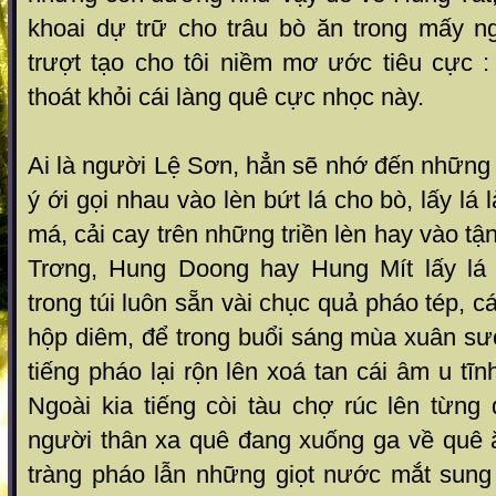
khoai dự trữ cho trâu bò ăn trong mấy n
trượt tạo cho tôi niềm mơ ước tiêu cực 
thoát khỏi cái làng quê cực nhọc này.
Ai là người Lệ Sơn, hẳn sẽ nhớ đến những
ý ới gọi nhau vào lèn bứt lá cho bò, lấy lá 
má, cải cay trên những triền lèn hay vào t
Trơng, Hung Doong hay Hung Mít lấy lá 
trong túi luôn sẵn vài chục quả pháo tép, c
hộp diêm, để trong buổi sáng mùa xuân sư
tiếng pháo lại rộn lên xoá tan cái âm u tĩ
Ngoài kia tiếng còi tàu chợ rúc lên từng
người thân xa quê đang xuống ga về quê ă
tràng pháo lẫn những giọt nước mắt sun