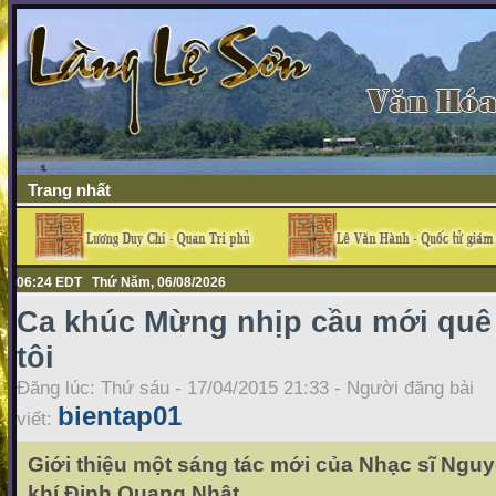
Trang nhất
06:24 EDT Thứ Năm, 06/08/2026
Ca khúc Mừng nhịp cầu mới quê
tôi
Đăng lúc: Thứ sáu - 17/04/2015 21:33 - Người đăng bài
bientap01
viết:
Giới thiệu một sáng tác mới của Nhạc sĩ Ngu
khí Đinh Quang Nhật