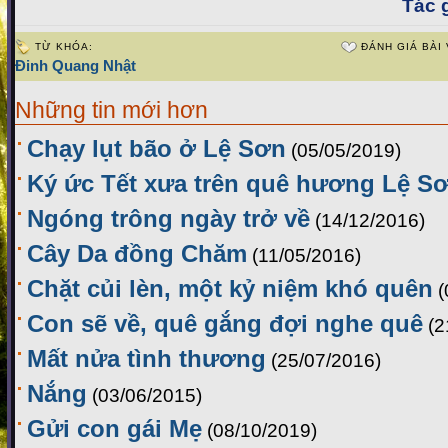
Tác g
TỪ KHÓA:
ĐÁNH GIÁ BÀI 
Đinh Quang Nhật
Những tin mới hơn
Chạy lụt bão ở Lệ Sơn
(05/05/2019)
Ký ức Tết xưa trên quê hương Lệ S
Ngóng trông ngày trở về
(14/12/2016)
Cây Da đồng Chăm
(11/05/2016)
Chặt củi lèn, một kỷ niệm khó quên
(
Con sẽ về, quê gắng đợi nghe quê
(2
Mất nửa tình thương
(25/07/2016)
Nắng
(03/06/2015)
Gửi con gái Mẹ
(08/10/2019)