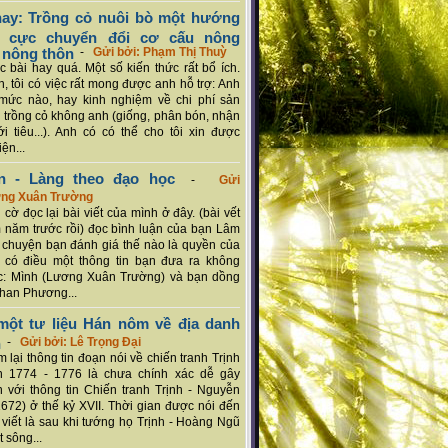
ay: Trồng cỏ nuôi bò một hướng
ch cực chuyển đổi cơ cấu nông
 nông thôn
-
Gửi bởi: Phạm Thị Thuỳ
 bài hay quá. Một số kiến thức rất bổ ích.
n, tôi có việc rất mong được anh hỗ trợ: Anh
mức nào, hay kinh nghiệm về chi phí sản
a trồng cỏ không anh (giống, phân bón, nhận
ới tiêu...). Anh có có thể cho tôi xin được
ện...
n - Làng theo đạo học
-
Gửi
ơng Xuân Trường
 cờ đọc lại bài viết của mình ở đây. (bài vết
 năm trước rồi) đọc bình luận của bạn Lâm
chuyện bạn đánh giá thế nào là quyền của
 có điều một thông tin bạn đưa ra không
c: Mình (Lương Xuân Trường) và bạn dồng
han Phương...
ột tư liệu Hán nôm về địa danh
n
-
Gửi bởi: Lê Trọng Đại
 lại thông tin đoạn nói về chiến tranh Trịnh
n 1774 - 1776 là chưa chính xác dễ gây
 với thông tin Chiến tranh Trịnh - Nguyễn
1672) ở thế kỷ XVII. Thời gian được nói đến
i viết là sau khi tướng họ Trịnh - Hoàng Ngũ
 sông...