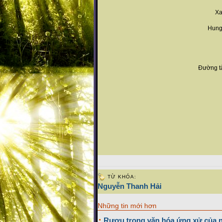
Xa
Hung
Đường tà
TỪ KHÓA:
Nguyễn Thanh Hải
Những tin mới hơn
Rượu trong văn hóa ứng xử của 