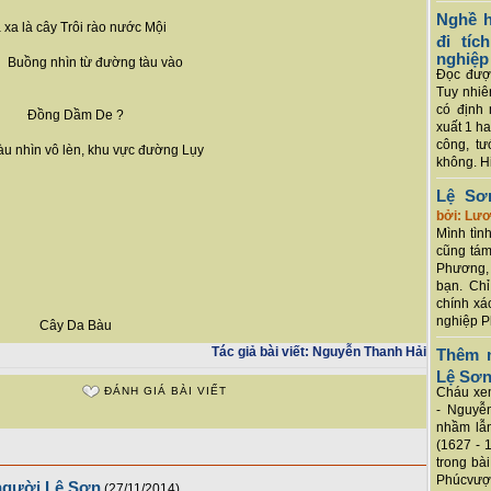
Nghề h
 xa là cây Trôi rào nước Mội
đi tí
nghiệp
 Buồng nhìn từ đường tàu vào
Đọc được
Tuy nhiê
có định 
Đồng Dầm De ?
xuất 1 h
công, tư
u nhìn vô lèn, khu vực đường Lụy
không. Hi
Lệ Sơ
bởi: Lư
Mình tình
cũng tám
Phương, 
bạn. Chỉ
chính xá
nghiệp P
Cây Da Bàu
Tác giả bài viết:
Nguyễn Thanh Hải
Thêm m
Lệ Sơ
ĐÁNH GIÁ BÀI VIẾT
Cháu xem
- Nguyễ
nhầm lẫn
(1627 - 
trong bà
Phúcvượt
người Lệ Sơn
(27/11/2014)