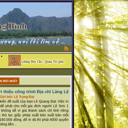
ẬN MỚI NHẤT
i thiệu công trình Địa chí Làng Lệ
Gửi bởi: Lê Trọng Đại
ý kiến đề xuất của bạn Lê Quang Đạt. Việc in
để phát cho mỗi gia đình người Lệ Sơn 1
 không dễ vì giá thành sách chỉ tính riêng
 thủ tục giấy phép xuất bản xuất bản mỗi
160.000 đồng, để in đủ thì phải 4000 quyển
iêng tiền...