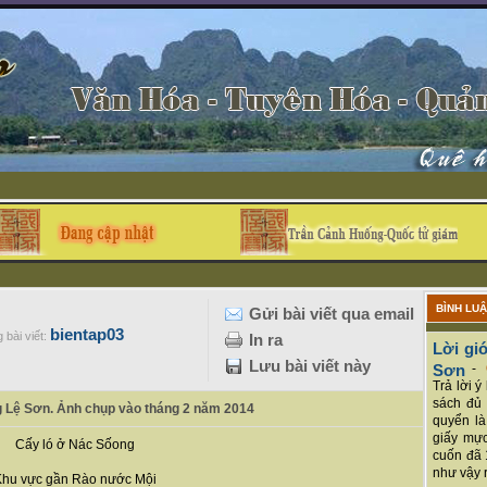
BÌNH LU
Gửi bài viết qua email
bientap03
 bài viết:
In ra
Lời giớ
Lưu bài viết này
Sơn
-
Trả lời 
sách đủ 
 Lệ Sơn. Ảnh chụp vào tháng 2 năm 2014
quyển là
giấy mực
Cấy ló ở Nác Sốong
cuốn đã 
như vậy r
Khu vực gần Rào nước Mội