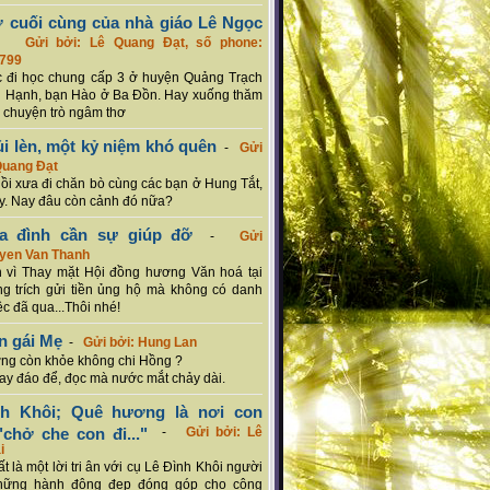
ơ cuối cùng của nhà giáo Lê Ngọc
-
Gửi bởi: Lê Quang Đạt, số phone:
799
c đi học chung cấp 3 ở huyện Quảng Trạch
 Hạnh, bạn Hào ở Ba Đồn. Hay xuống thăm
 chuyện trò ngâm thơ
ủi lèn, một kỷ niệm khó quên
-
Gửi
Quang Đạt
hồi xưa đi chăn bò cùng các bạn ở Hung Tắt,
. Nay đâu còn cảnh đó nữa?
ia đình cần sự giúp đỡ
-
Gửi
uyen Van Thanh
 vì Thay mặt Hội đồng hương Văn hoá tại
g trích gửi tiền ủng hộ mà không có danh
ệc đã qua...Thôi nhé!
n gái Mẹ
-
Gửi bởi: Hung Lan
g còn khỏe không chi Hồng ?
hay đáo để, đọc mà nước mắt chảy dài.
nh Khôi; Quê hương là nơi con
chở che con đi..."
-
Gửi bởi: Lê
i
rất là một lời tri ân với cụ Lê Đình Khôi người
hững hành động đẹp đóng góp cho cộng