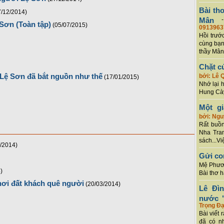
Bài th
7/12/2014)
Mân
Sơn (Toàn tập)
(05/07/2015)
0913963
Hồi trướ
cùng bạn
thầy Mân
Chặt c
 Lệ Sơn đã bắt nguồn như thế
bởi: Lê 
(17/01/2015)
Nhớ lại 
Hung Cày
Một g
bởi: Ng
Rất buồn
Nha Tran
sách...Vi
/2014)
Gửi co
Mệ Phươn
)
Bài thơ 
nơi đất khách quê người
(20/03/2014)
Lê Đì
nước "
Trọng Đạ
Bài viết 
đã có n