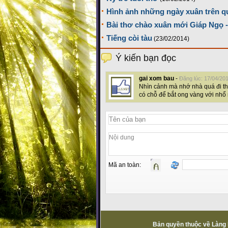
Hình ảnh những ngày xuân trên 
Bài thơ chào xuân mới Giáp Ngọ 
Tiếng còi tàu
(23/02/2014)
Ý kiến bạn đọc
gai xom bau
-
Đăng lúc: 17/04/20
Nhìn cảnh mà nhớ nhà quá đi th
có chỗ để bắt ong vàng với nhổ
Mã an toàn:
Bản quyền thuộc về Làng L