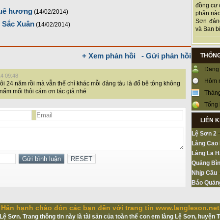
đồng cư 
quê hương
(14/02/2014)
phần nào
Sơn đán
- Sắc Xuân
(14/02/2014)
và Ban bi
+ Xem phản hồi
- Gửi phản hồi
THỐNG
Đang 
14 09:48
Hôm 
ôi 24 năm rồi mà vẫn thế chỉ khác mỗi đảng tàu là đổ bê tông không
 nấm mối thôi cám ơn tác giả nhé
Tháng
Tổng 
LIÊN 
Lệ Sơn 2
Làng Cao
Làng La H
Quảng Bìn
Nhịp Cầu
Báo Quản
Hân hạnh chào đón các bạn đến với trang tin www.langleson.net
ệ Sơn. Trang thông tin này là tài sản của toàn thể con em làng Lệ Sơn, huyện 