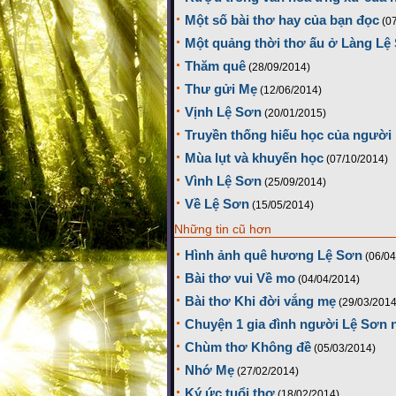
Một số bài thơ hay của bạn đọc
(0
Một quảng thời thơ ấu ở Làng Lệ 
Thăm quê
(28/09/2014)
Thư gửi Mẹ
(12/06/2014)
Vịnh Lệ Sơn
(20/01/2015)
Truyền thống hiếu học của người
Mùa lụt và khuyến học
(07/10/2014)
Vình Lệ Sơn
(25/09/2014)
Về Lệ Sơn
(15/05/2014)
Những tin cũ hơn
Hình ảnh quê hương Lệ Sơn
(06/04
Bài thơ vui Về mo
(04/04/2014)
Bài thơ Khi đời vắng mẹ
(29/03/2014
Chuyện 1 gia đình người Lệ Sơn 
Chùm thơ Không đề
(05/03/2014)
Nhớ Mẹ
(27/02/2014)
Ký ức tuổi thơ
(18/02/2014)