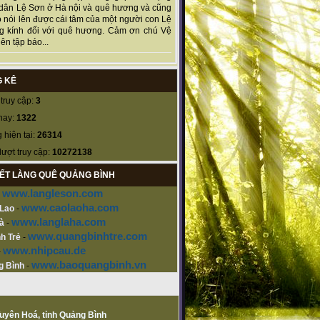
dân Lệ Sơn ở Hà nội và quê hương và cũng
 nói lên được cái tâm của một người con Lệ
g kính đối với quê hương. Cảm ơn chú Vệ
ên tập báo...
 KÊ
truy cập:
3
nay:
1322
 hiện tại:
26314
lượt truy cập:
10272138
KẾT LÀNG QUÊ QUẢNG BÌNH
www.langleson.com
-
www.caolaoha.com
 Lao
-
www.langlaha.com
à
-
www.quangbinhtre.com
h Trẻ
-
www.nhipcau.de
-
www.baoquangbinh.vn
g Bình
-
Tuyên Hoá, tỉnh Quảng Bình