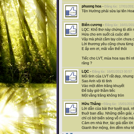
phuong hoa
-
Đăng lúc: 17/01/201
Tện Hường phải sửa lại tên Ho
Biên cương
-
Đăng lúc: 16/01/20
LQC: Khổ thơ này chứng tỏ đôi n
Hứa cho em suốt cả cuộc đời
Vậy mà phút cầm tay còn chưa 
Lời thương yêu cũng chưa từng 
E ấp em ơi, mãi vẫn thế thôi
Tiếc cho LVT, mùa hoa sạu thì n
răng ?
LQC
-
Đăng lúc: 16/01/2013 00:57
Mối tình của LVT rất đẹp, nhưng
Sao Anh vội tỏ tình
Vào một đêm trăng khuyết
Để bây giờ thầm tiếc
Một vầng trăng không tròn
Hữu Thắng
-
Đăng lúc: 15/01/201
Lời dẫn của bài thơ tuyệt quá, n
thuở ban đầu. Những diễn giải, 
chỉ có bờ biển sóng vỗ rì rào m
Cảm ơn nhà thơ, tác giả dẫn lờ
Gianh thơ mộng, êm đềm như kh