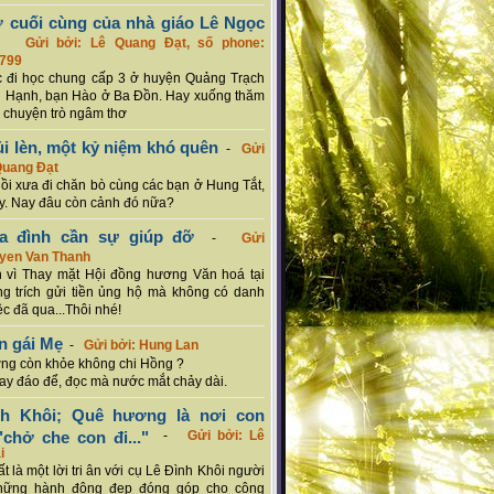
ơ cuối cùng của nhà giáo Lê Ngọc
-
Gửi bởi: Lê Quang Đạt, số phone:
799
c đi học chung cấp 3 ở huyện Quảng Trạch
 Hạnh, bạn Hào ở Ba Đồn. Hay xuống thăm
 chuyện trò ngâm thơ
ủi lèn, một kỷ niệm khó quên
-
Gửi
Quang Đạt
hồi xưa đi chăn bò cùng các bạn ở Hung Tắt,
. Nay đâu còn cảnh đó nữa?
ia đình cần sự giúp đỡ
-
Gửi
uyen Van Thanh
 vì Thay mặt Hội đồng hương Văn hoá tại
g trích gửi tiền ủng hộ mà không có danh
ệc đã qua...Thôi nhé!
n gái Mẹ
-
Gửi bởi: Hung Lan
g còn khỏe không chi Hồng ?
hay đáo để, đọc mà nước mắt chảy dài.
nh Khôi; Quê hương là nơi con
chở che con đi..."
-
Gửi bởi: Lê
i
rất là một lời tri ân với cụ Lê Đình Khôi người
hững hành động đẹp đóng góp cho cộng