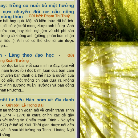
ay: Trồng cỏ nuôi bò một hướng
ch cực chuyển đổi cơ cấu nông
 nông thôn
-
Gửi bởi: Phạm Thị Thuỳ
 bài hay quá. Một số kiến thức rất bổ ích.
n, tôi có việc rất mong được anh hỗ trợ: Anh
mức nào, hay kinh nghiệm về chi phí sản
a trồng cỏ không anh (giống, phân bón, nhận
ới tiêu...). Anh có có thể cho tôi xin được
ện...
n - Làng theo đạo học
-
Gửi
ơng Xuân Trường
 cờ đọc lại bài viết của mình ở đây. (bài vết
 năm trước rồi) đọc bình luận của bạn Lâm
chuyện bạn đánh giá thế nào là quyền của
 có điều một thông tin bạn đưa ra không
c: Mình (Lương Xuân Trường) và bạn dồng
han Phương...
ột tư liệu Hán nôm về địa danh
n
-
Gửi bởi: Lê Trọng Đại
 lại thông tin đoạn nói về chiến tranh Trịnh
n 1774 - 1776 là chưa chính xác dễ gây
 với thông tin Chiến tranh Trịnh - Nguyễn
1672) ở thế kỷ XVII. Thời gian được nói đến
i viết là sau khi tướng họ Trịnh - Hoàng Ngũ
 sông...