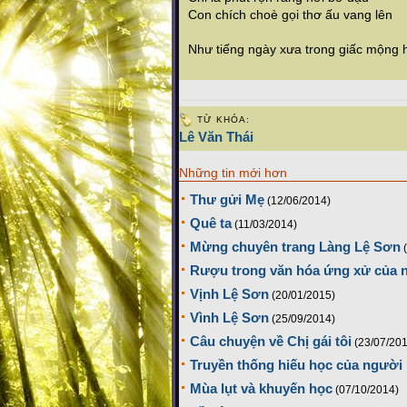
Con chích choè gọi thơ ấu vang lên
Như tiếng ngày xưa trong giấc mộng 
TỪ KHÓA:
Lê Văn Thái
Những tin mới hơn
Thư gửi Mẹ
(12/06/2014)
Quê ta
(11/03/2014)
Mừng chuyên trang Làng Lệ Sơn
Rượu trong văn hóa ứng xử của 
Vịnh Lệ Sơn
(20/01/2015)
Vình Lệ Sơn
(25/09/2014)
Câu chuyện về Chị gái tôi
(23/07/20
Truyền thống hiếu học của người
Mùa lụt và khuyến học
(07/10/2014)