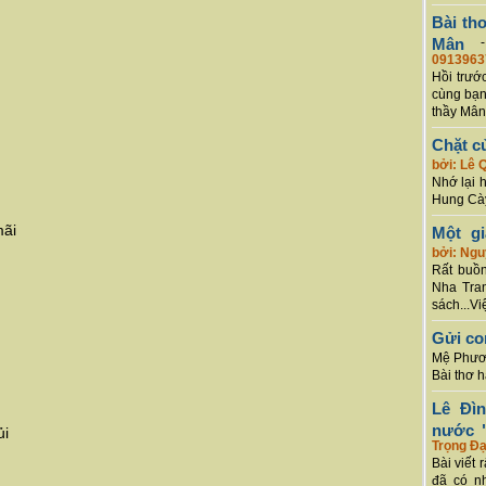
Bài th
Mân
0913963
Hồi trướ
cùng bạn
thầy Mân
Chặt c
bởi: Lê 
Nhớ lại 
Hung Cày
mãi
Một g
bởi: Ng
Rất buồn
Nha Tran
sách...Vi
Gửi co
Mệ Phươn
Bài thơ 
Lê Đì
nước "
ủi
Trọng Đạ
Bài viết 
đã có n