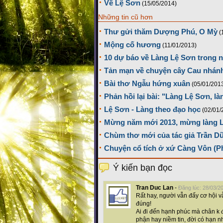
Về Lệ Sơn
(15/05/2014)
Những tin cũ hơn
Thư gửi thăm Dượng Phú, O Mỳ
(
Mộng cố hương
(11/01/2013)
10 dự báo về Làng Lệ Sơn trong 
Tản mạn về chuyện cây Cau nhánh
Bài thơ Ngẫu hứng xuân
(05/01/201
Phản hồi lại bài: "Làng Lệ Sơn, la
Lệ Sơn - Làng theo đạo học
(02/01/
Mừng năm mới 2013, mừng làng L
Chùm thơ mới của tác giả Trần D
Chuyện cổ tích ở xứ Càng Vôn (P
Ý kiến bạn đọc
Tran Duc Lan
-
Đăng lúc: 28/03/2
Rất hay, người vẫn đấy cơ hội v
đúng!
Ai đi đến hạnh phúc mà chân k 
phận hay niềm tin, đời có hạn n