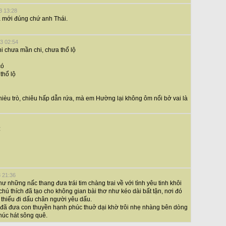
3 13:28
a mới đúng chứ anh Thái.
13 02:54
i chưa mần chi, chưa thổ lộ
có
thổ lộ
hièu trò, chiêu hấp dẫn rứa, mà em Hường lại không ôm nổi bở vai là
:
3 21:36
hư những nấc thang đưa trái tim chàng trai về với tình yêu tinh khôi
chú thích đã tạo cho không gian bài thơ như kéo dài bất tận, nơi đó
à thiếu đi dấu chân người yêu dấu.
i đã đưa con thuyền hạnh phúc thuở dại khờ trôi nhẹ nhàng bên dòng
úc hát sông quê.