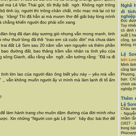
il mà Lê Văn Thái gửi, tôi thấy bất ngờ. Không ngờ trông
Nghề h
ộ tỉnh ủy, người thì trông chân chất, mộc mạc mà lại có tứ
đi tí
nghiệp
ậy. Vâng! Thì đã hẳn ai mà mượn thơ để giãi bày lòng mình
Đọc được
̀ chẳng khiến người đọc phải xốn xang.
Tuy nhiê
có định 
ười đàn ông đã dạn dày sương gió nhưng vẫn mong manh, tinh
xuất 1 h
 ấp như thuở lòng đã thề “trao em cả cuộc đời” mà chưa dám
công, tư
ng trai đất Lệ Sơn sau 20 năm vẫn vẹn nguyên và thêm phần
không. Hi
a bao đường đất, bao thăng trầm vẫn nhận ra tình yêu của
Lệ Sơ
̀ng sông Gianh, dẫu rằng vẫn ngỡ, vẫn tưởng rằng: “Đã ra đi
bởi: Lư
Mình tình
cũng tám
́i tình lớn lao của người đàn ông biết yêu này – yêu mà vẫn
Phương, 
bạn. Chỉ
,, vẫn không muốn người ấy vì mình mà làm lạnh đi tổ ấm
chính xá
nghiệp P
o
Thêm m
Lệ Sơ
Cháu xem
i để làm hành trang cho muôn dặm đường của đời mình như
- Nguyễ
được. Xin những “Người con gái Lệ Sơn” hãy đọc bài thơ để
nhầm lẫn
(1627 - 
trong bà
Phúcvượt