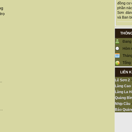
đồng cư 
ng
phần nào
Sơn đán
trọ
và Ban bi
THỐNG
Đang 
Hôm 
Tháng
Tổng 
LIÊN 
Lệ Sơn 2
m…
Làng Cao
Làng La H
Quảng Bìn
Nhịp Cầu
o…
Báo Quản