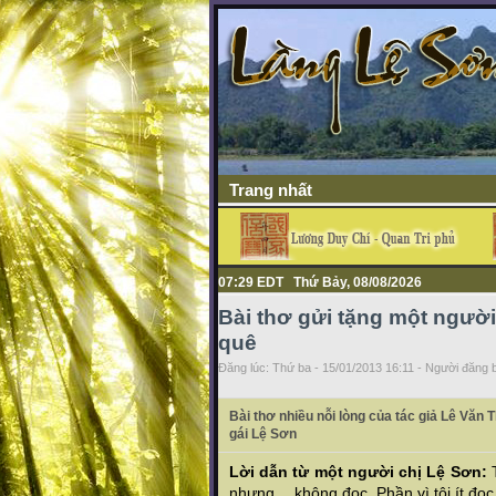
Trang nhất
07:29 EDT Thứ Bảy, 08/08/2026
Bài thơ gửi tặng một người
quê
Đăng lúc: Thứ ba - 15/01/2013 16:11 - Người đăng b
Bài thơ nhiều nỗi lòng của tác giả Lê Văn 
gái Lệ Sơn
Lời dẫn từ một người chị Lệ Sơn:
T
nhưng….không đọc. Phần vì tôi ít đọc