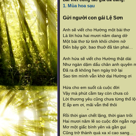
1. Mùa hoa sạu
Gửi người con gái Lệ Sơn
Anh sẽ viết cho Hường một bài thơ
Là lời hứa hai mươi năm dang dở
Một bài thơ từ tinh khôi chớm nở
Đến bây giờ, bao thuở đã tàn phai…
Anh hứa sẽ viết cho Hường thật dài
Như ngàn dặm dấu chân anh quyên 
Đã ra đi không hẹn ngày trở lại
Sao tim mình vẫn khờ dại Hường ơi
Hứa cho em suốt cả cuộc đời
Vậy mà phút cầm tay còn chưa có
Lời thương yêu cũng chưa từng thổ lộ
E ấp em ơi, mãi vẫn thế thôi
*
Rồi thời gian chết lặng, thời gian trôi
Hai mươi năm lẽ so cuộc đời ngắn ng
Mơ một giấc bình yên và gần gụi
Cũng trở thành quá xa xỉ cao sang…