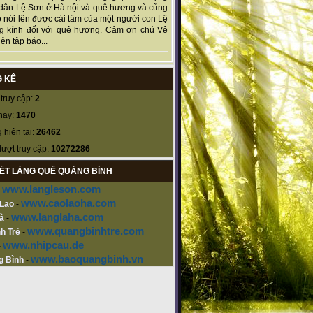
dân Lệ Sơn ở Hà nội và quê hương và cũng
 nói lên được cái tâm của một người con Lệ
g kính đối với quê hương. Cảm ơn chú Vệ
ên tập báo...
 KÊ
truy cập:
2
nay:
1470
 hiện tại:
26462
lượt truy cập:
10272286
KẾT LÀNG QUÊ QUẢNG BÌNH
www.langleson.com
-
www.caolaoha.com
 Lao
-
www.langlaha.com
à
-
www.quangbinhtre.com
h Trẻ
-
www.nhipcau.de
-
www.baoquangbinh.vn
g Bình
-