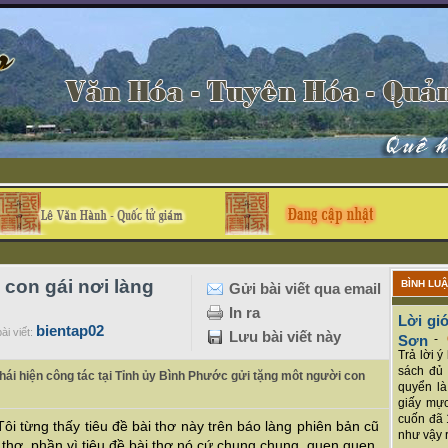
 con gái nơi làng
BÌNH LU
Gửi bài viết qua email
In ra
Lời giớ
bientap02
ài viết:
Lưu bài viết này
Sơn
-
Trả lời 
sách đủ 
Thái hiện công tác tại Tỉnh ủy Bình Phước gửi tặng môt người con
quyển là
giấy mực
cuốn đã 
ôi từng thấy tiêu đề bài thơ này trên báo làng phiên bản cũ
như vậy r
 thơ, phần vì tiêu đề bài thơ nó cứ chung chung, quen quen,