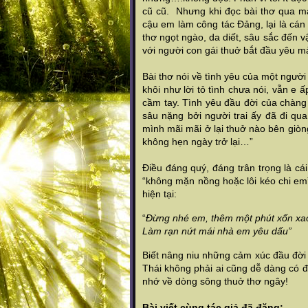
cũ cũ. Nhưng khi đọc bài thơ qua ma
cậu em làm công tác Đảng, lại là cán b
thơ ngọt ngào, da diết, sâu sắc đến v
với người con gái thuở bắt đầu yêu ma
Bài thơ nói về tình yêu của một ng
khôi như lời tỏ tình chưa nói, vẫn e
cầm tay. Tình yêu đầu đời của chà
sâu nặng bởi người trai ấy đã đi qu
mình mãi mãi ở lại thuở nào bên gio
không hẹn ngày trở lại…”
Điều đáng quý, đáng trân trọng là ca
“không mặn nồng hoặc lôi kéo chi em” 
hiện tại:
“
Đừng
nhé em, thêm một phút xốn xa
Làm rạn nứt mái nhà em yêu dấu”
Biết nâng niu những cảm xúc đầu đờ
Thái không phải ai cũng dễ dàng có 
nhớ về dòng sông thuở thơ ngây!
Bài viết cùng tác giả đã đăng: