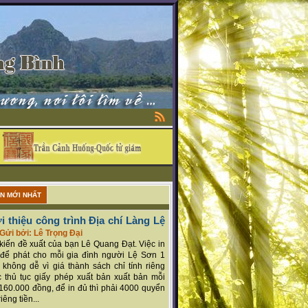
ẬN MỚI NHẤT
i thiệu công trình Địa chí Làng Lệ
Gửi bởi: Lê Trọng Đại
ý kiến đề xuất của bạn Lê Quang Đạt. Việc in
để phát cho mỗi gia đình người Lệ Sơn 1
 không dễ vì giá thành sách chỉ tính riêng
 thủ tục giấy phép xuất bản xuất bản mỗi
160.000 đồng, để in đủ thì phải 4000 quyển
iêng tiền...