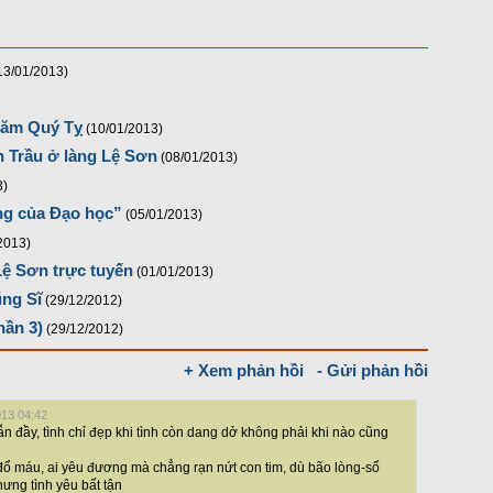
13/01/2013)
năm Quý Tỵ
(10/01/2013)
 Trầu ở làng Lệ Sơn
(08/01/2013)
3)
̀ng của Đạo học”
(05/01/2013)
2013)
ệ Sơn trực tuyến
(01/01/2013)
ũng Sĩ
(29/12/2012)
hần 3)
(29/12/2012)
+ Xem phản hồi
- Gửi phản hồi
013 04:42
ẫn đầy, tình chỉ đẹp khi tình còn dang dở không phải khi nào cũng
đổ máu, ai yêu đương mà chẳng rạn nứt con tim, dù bão lòng-số
hưng tình yêu bất tận