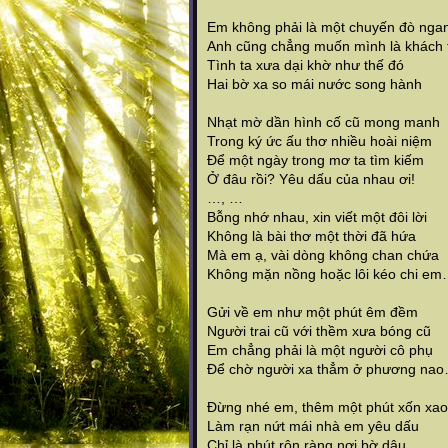
Em không phải là một chuyến đò nga
Anh cũng chẳng muốn mình là khách 
Tình ta xưa dại khờ như thế đó
Hai bờ xa so mái nước song hành
Nhạt mờ dần hình cố cũ mong manh
Trong ký ức ấu thơ nhiều hoài niệm
Để một ngày trong mơ ta tìm kiếm
Ở đâu rồi? Yêu dấu của nhau ơi!
…, …
Bỗng nhớ nhau, xin viết một đôi lời
Không là bài thơ một thời đã hứa
Mà em ạ, vài dòng không chan chứa
Không mặn nồng hoặc lôi kéo chi e
Gửi về em như một phút êm đềm
Người trai cũ với thềm xưa bóng cũ
Em chẳng phải là một người cô phụ
Để chờ người xa thẳm ở phương na
Đừng nhé em, thêm một phút xốn xao
Làm rạn nứt mái nhà em yêu dấu
Chỉ là phút rộn ràng nơi bờ dậu