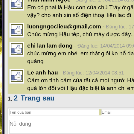
Em có phai là Hậu con của chú Trảy ở g
vậy? cho anh xin số điện thoại liên lac đi
luongngoclieu@gmail,com
-
Đăng lúc: 1
Chúc mừng Hậu tép, chú mày được đấy..
chi lan lam dong
-
Đăng lúc: 14/04/2014 09:
chúc mừng em nhé .em thật giỏi.ko hổ dan
quảng
Le anh hau
-
Đăng lúc: 12/04/2014 08:51
Cảm ơn tình cảm của tất cả mọi người.Hà 
quá lớn đối với Hậu đặc biệt là anh chị e
2
Trang sau
1
,