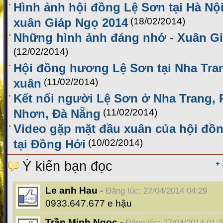
Hình ảnh hội đồng Lệ Sơn tại Hà Nộ
xuân Giáp Ngọ 2014
(18/02/2014)
Những hình ảnh đáng nhớ - Xuân G
(12/02/2014)
Hội đồng hương Lệ Sơn tại Nha Tra
xuân
(11/02/2014)
Kết nối người Lệ Sơn ở Nha Trang,
Nhơn, Đà Nẵng
(11/02/2014)
Video gặp mặt đầu xuân của hội đ
tại Đồng Hới
(10/02/2014)
Ý kiến bạn đọc
+
Le anh Hau
-
Đăng lúc: 27/04/2014 04:29
0933.647.677 e hậu
Trần Minh Ngọc
-
Đăng lúc: 27/04/2014 01: